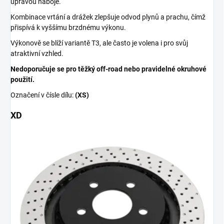
úpravou náboje.
Kombinace vrtání a drážek zlepšuje odvod plynů a prachu, čímž
přispívá k vyššímu brzdnému výkonu.
Výkonově se blíží variantě T3, ale často je volena i pro svůj
atraktivní vzhled.
Nedoporučuje se pro těžký off-road nebo pravidelné okruhové
použití.
Označení v čísle dílu:
(XS)
XD