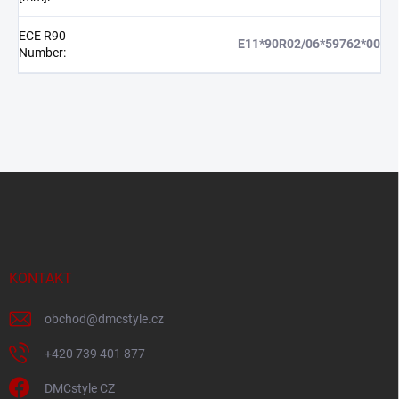
ECE R90
E11*90R02/06*59762*00
Number
:
Z
á
p
a
t
í
KONTAKT
obchod
@
dmcstyle.cz
+420 739 401 877
DMCstyle CZ