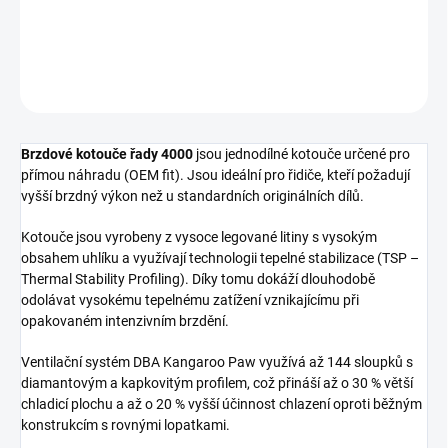
Přední brzdový kotouč DBA 4000 Series - plain
DETAILNÍ INFORMACE
ZEPTAT SE
Brzdové kotouče řady 4000
jsou jednodílné kotouče určené pro
přímou náhradu (OEM fit). Jsou ideální pro řidiče, kteří požadují
vyšší brzdný výkon než u standardních originálních dílů.
Kotouče jsou vyrobeny z vysoce legované litiny s vysokým
obsahem uhlíku a využívají technologii tepelné stabilizace (TSP –
Thermal Stability Profiling). Díky tomu dokáží dlouhodobě
odolávat vysokému tepelnému zatížení vznikajícímu při
opakovaném intenzivním brzdění.
Ventilační systém DBA Kangaroo Paw využívá až 144 sloupků s
diamantovým a kapkovitým profilem, což přináší až o 30 % větší
chladicí plochu a až o 20 % vyšší účinnost chlazení oproti běžným
konstrukcím s rovnými lopatkami.