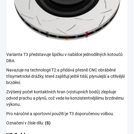
Varianta T3 představuje špičku v nabídce jednodílných kotoučů
DBA.
Navazuje na technologii T2 a přidává přesně CNC obráběné
třísymetrické drážky, které zajišťují ještě tišší, plynulejší a citlivější
brzdění.
Zvýšený počet kontaktních hran (výstupních bodů) zlepšuje
odvod prachu a plynů, což vede ke konzistentnějšímu brzdnému
výkonu.
Pro náročné a sportovní použití je T3 doporučenou volbou.
Označení v čísle dílu:
(S)