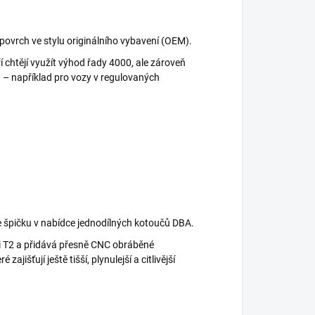
ovrch ve stylu originálního vybavení (OEM).
eří chtějí využít výhod řady 4000, ale zároveň
 – například pro vozy v regulovaných
e špičku v nabídce jednodílných kotoučů DBA.
i T2 a přidává přesně CNC obráběné
 zajišťují ještě tišší, plynulejší a citlivější