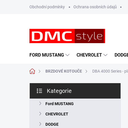
Přejít
Obchodní podmínky
Ochrana osobních údajů
na
obsah
FORD MUSTANG
CHEVROLET
DODG
Domů
BRZDOVÉ KOTOUČE
DBA 4000 Series - p
P
Kategorie
o
Přeskočit
s
kategorie
t
Ford MUSTANG
r
CHEVROLET
a
n
DODGE