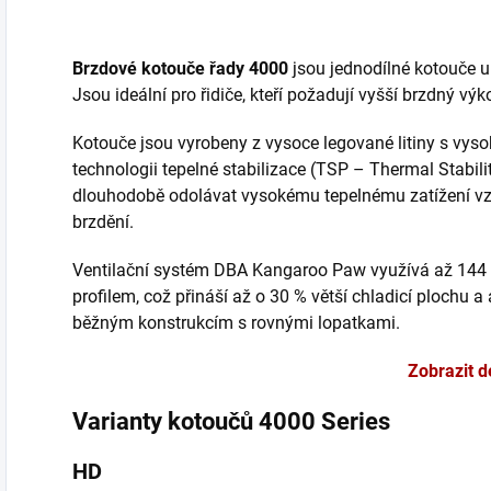
Brzdové kotouče řady 4000
jsou jednodílné kotouče u
Jsou ideální pro řidiče, kteří požadují vyšší brzdný vý
Kotouče jsou vyrobeny z vysoce legované litiny s vys
technologii tepelné stabilizace (TSP – Thermal Stabili
dlouhodobě odolávat vysokému tepelnému zatížení vz
brzdění.
Ventilační systém DBA Kangaroo Paw využívá až 144
profilem, což přináší až o 30 % větší chladicí plochu a
běžným konstrukcím s rovnými lopatkami.
Zobrazit d
Varianty kotoučů 4000 Series
HD