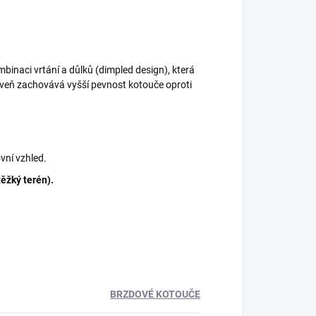
binaci vrtání a důlků (dimpled design), která
oveň zachovává vyšší pevnost kotouče oproti
vní vzhled.
těžký terén).
BRZDOVÉ KOTOUČE