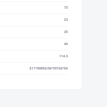
72
23
25
49
114.3
E11*90R02/06*59762*00