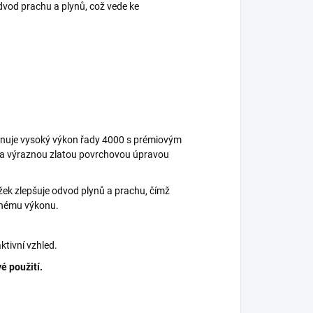
dvod prachu a plynů, což vede ke
inuje vysoký výkon řady 4000 s prémiovým
 a výraznou zlatou povrchovou úpravou
žek zlepšuje odvod plynů a prachu, čímž
dnému výkonu.
aktivní vzhled.
é použití.