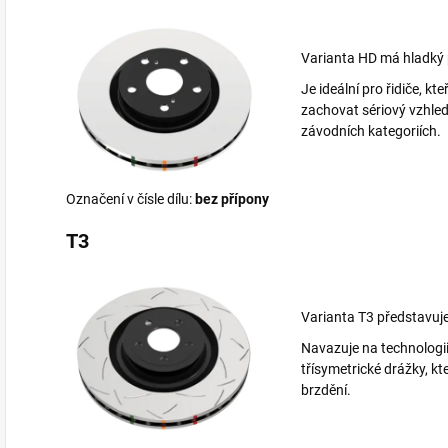
Varianta HD má hladký p
Je ideální pro řidiče, kt
zachovat sériový vzhled
závodních kategoriích.
Označení v čísle dílu:
bez přípony
T3
Varianta T3 představuj
Navazuje na technologi
třísymetrické drážky, které
brzdění.