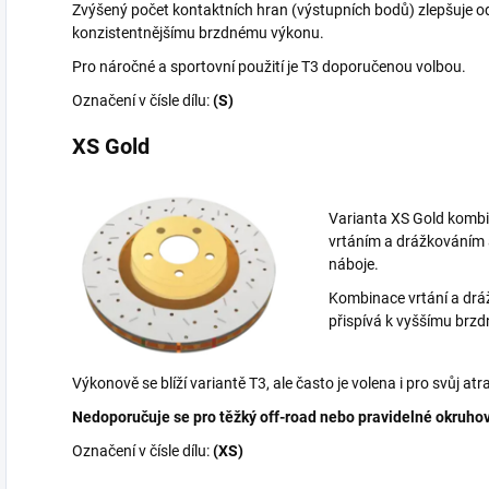
Zvýšený počet kontaktních hran (výstupních bodů) zlepšuje o
konzistentnějšímu brzdnému výkonu.
Pro náročné a sportovní použití je T3 doporučenou volbou.
Označení v čísle dílu:
(S)
XS Gold
Varianta XS Gold komb
vrtáním a drážkováním
náboje.
Kombinace vrtání a drá
přispívá k vyššímu brz
Výkonově se blíží variantě T3, ale často je volena i pro svůj atr
Nedoporučuje se pro těžký off-road nebo pravidelné okruhov
Označení v čísle dílu:
(XS)