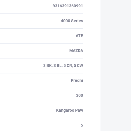
9316391360991
4000 Series
ATE
MAZDA
3 BK, 3 BL, 5 CR, 5 CW
Přední
300
Kangaroo Paw
5