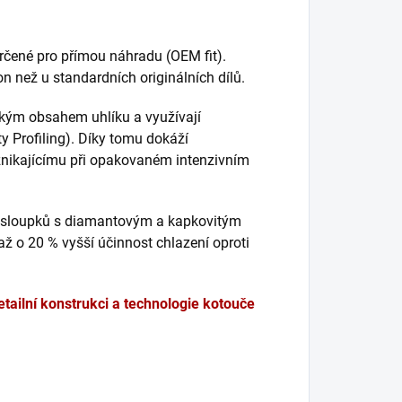
rčené pro přímou náhradu (OEM fit).
kon než u standardních originálních dílů.
okým obsahem uhlíku a využívají
ty Profiling). Díky tomu dokáží
nikajícímu při opakovaném intenzivním
 sloupků s diamantovým a kapkovitým
 až o 20 % vyšší účinnost chlazení oproti
etailní konstrukci a technologie kotouče