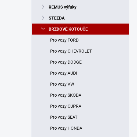
n
REMUS výfuky
í
p
STEEDA
a
n
BRZDOVÉ KOTOUČE
e
Pro vozy FORD
l
Pro vozy CHEVROLET
Pro vozy DODGE
Pro vozy AUDI
Pro vozy VW
Pro vozy ŠKODA
Pro vozy CUPRA
Pro vozy SEAT
Pro vozy HONDA