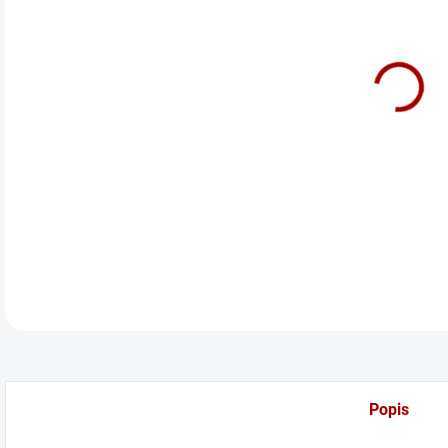
cena
Před
DETA
Popis