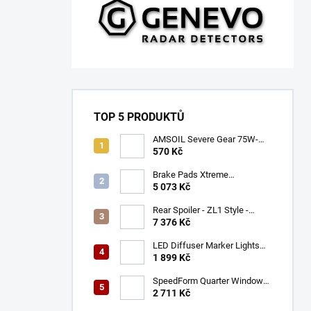
TOP 5 PRODUKTŮ
AMSOIL Severe Gear 75W-
140
570 Kč
Brake Pads Xtreme
Performance ECE R90
5 073 Kč
certified | Front Axle
(DB9021XP)
Rear Spoiler - ZL1 Style -
Gloss Black (CAMARO 16-23)
7 376 Kč
LED Diffuser Marker Lights
(CHALLENGER 15-23)
1 899 Kč
SpeedForm Quarter Window
Louvers - Gloss Black
2 711 Kč
(CHALLENGER 08-22)