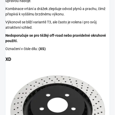
úpravou náboje.
Kombinace vrtání a drážek zlepšuje odvod plynů a prachu, čímž
přispívá k vyššímu brzdnému výkonu.
Výkonově se blíží variantě T3, ale často je volena i pro svůj
atraktivní vzhled.
Nedoporučuje se pro těžký off-road nebo pravidelné okruhové
použití.
Označení v čísle dílu:
(XS)
XD