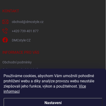
a
t
í
KONTAKT
obchod
@
dmcstyle.cz
+420 739 401 877
DMCstyle CZ
INFORMACE PRO VÁS
Obchodní podmínky
Ochrana osobních údajů
Používáme cookies, abychom Vám umožnili pohodlné
prohlížení webu a díky analýze provozu webu neustále
FACEBOOK
zlepšovali jeho funkce, výkon a použitelnost.
Více
informací
Nastavení