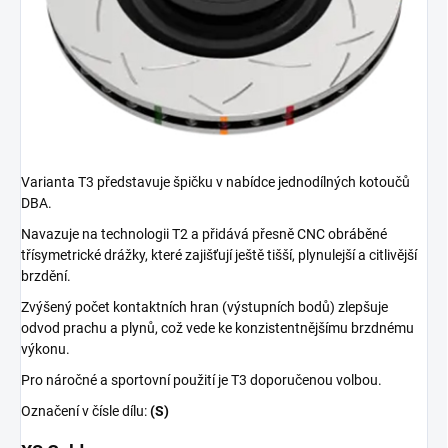
Varianta T3 představuje špičku v nabídce jednodílných kotoučů
DBA.
Navazuje na technologii T2 a přidává přesně CNC obráběné
třísymetrické drážky, které zajišťují ještě tišší, plynulejší a citlivější
brzdění.
Zvýšený počet kontaktních hran (výstupních bodů) zlepšuje
odvod prachu a plynů, což vede ke konzistentnějšímu brzdnému
výkonu.
Pro náročné a sportovní použití je T3 doporučenou volbou.
Označení v čísle dílu:
(S)