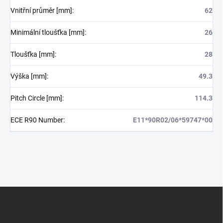
Vnitřní průměr [mm]
:
62
Minimální tloušťka [mm]
:
26
Tloušťka [mm]
:
28
Výška [mm]
:
49.3
Pitch Circle [mm]
:
114.3
ECE R90 Number
:
E11*90R02/06*59747*00
Z
á
p