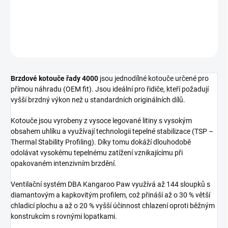
Přední brzdový kotouč DBA 4000 Series - plain
DETAILNÍ INFORMACE
ZEPTAT SE
Brzdové kotouče řady 4000
jsou jednodílné kotouče určené pro
přímou náhradu (OEM fit). Jsou ideální pro řidiče, kteří požadují
vyšší brzdný výkon než u standardních originálních dílů.
Kotouče jsou vyrobeny z vysoce legované litiny s vysokým
obsahem uhlíku a využívají technologii tepelné stabilizace (TSP –
Thermal Stability Profiling). Díky tomu dokáží dlouhodobě
odolávat vysokému tepelnému zatížení vznikajícímu při
opakovaném intenzivním brzdění.
Ventilační systém DBA Kangaroo Paw využívá až 144 sloupků s
diamantovým a kapkovitým profilem, což přináší až o 30 % větší
chladicí plochu a až o 20 % vyšší účinnost chlazení oproti běžným
konstrukcím s rovnými lopatkami.