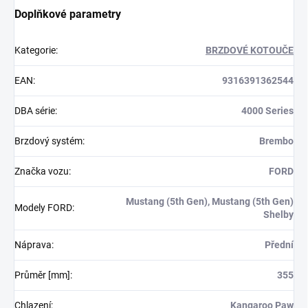
Doplňkové parametry
Kategorie
:
BRZDOVÉ KOTOUČE
EAN
:
9316391362544
DBA série
:
4000 Series
Brzdový systém
:
Brembo
Značka vozu
:
FORD
Mustang (5th Gen), Mustang (5th Gen)
Modely FORD
:
Shelby
Náprava
:
Přední
Průměr [mm]
:
355
Chlazení
:
Kangaroo Paw