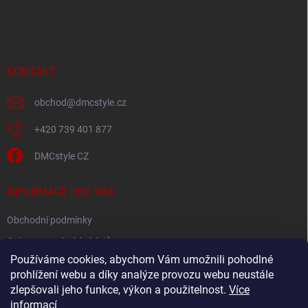
á
p
a
t
í
KONTAKT
obchod
@
dmcstyle.cz
+420 739 401 877
DMCstyle CZ
INFORMACE PRO VÁS
Obchodní podmínky
Ochrana osobních údajů
Používáme cookies, abychom Vám umožnili pohodlné
prohlížení webu a díky analýze provozu webu neustále
FACEBOOK
zlepšovali jeho funkce, výkon a použitelnost.
Více
informací