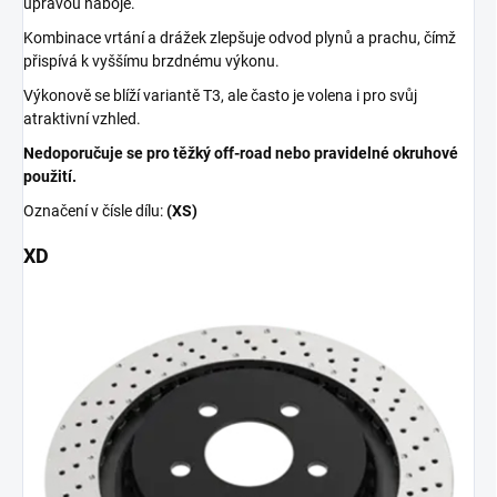
úpravou náboje.
Kombinace vrtání a drážek zlepšuje odvod plynů a prachu, čímž
přispívá k vyššímu brzdnému výkonu.
Výkonově se blíží variantě T3, ale často je volena i pro svůj
atraktivní vzhled.
Nedoporučuje se pro těžký off-road nebo pravidelné okruhové
použití.
Označení v čísle dílu:
(XS)
XD