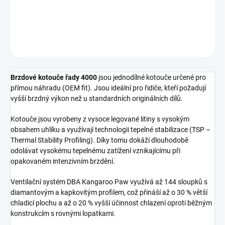
Přední brzdový kotouč DBA 4000 Series - plain
DETAILNÍ INFORMACE
ZEPTAT SE
Brzdové kotouče řady 4000
jsou jednodílné kotouče určené pro
přímou náhradu (OEM fit). Jsou ideální pro řidiče, kteří požadují
vyšší brzdný výkon než u standardních originálních dílů.
Kotouče jsou vyrobeny z vysoce legované litiny s vysokým
obsahem uhlíku a využívají technologii tepelné stabilizace (TSP –
Thermal Stability Profiling). Díky tomu dokáží dlouhodobě
odolávat vysokému tepelnému zatížení vznikajícímu při
opakovaném intenzivním brzdění.
Ventilační systém DBA Kangaroo Paw využívá až 144 sloupků s
diamantovým a kapkovitým profilem, což přináší až o 30 % větší
chladicí plochu a až o 20 % vyšší účinnost chlazení oproti běžným
konstrukcím s rovnými lopatkami.