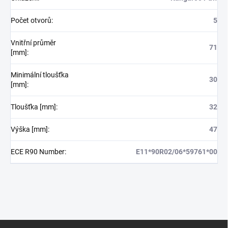
Počet otvorů
:
5
Vnitřní průměr
71
[mm]
:
Minimální tloušťka
30
[mm]
:
Tloušťka [mm]
:
32
Výška [mm]
:
47
ECE R90 Number
:
E11*90R02/06*59761*00
Z