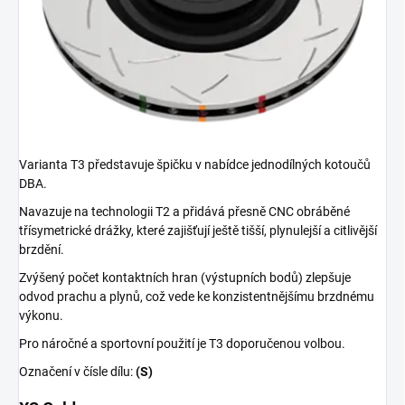
Varianta T3 představuje špičku v nabídce jednodílných kotoučů
DBA.
Navazuje na technologii T2 a přidává přesně CNC obráběné
třísymetrické drážky, které zajišťují ještě tišší, plynulejší a citlivější
brzdění.
Zvýšený počet kontaktních hran (výstupních bodů) zlepšuje
odvod prachu a plynů, což vede ke konzistentnějšímu brzdnému
výkonu.
Pro náročné a sportovní použití je T3 doporučenou volbou.
Označení v čísle dílu:
(S)