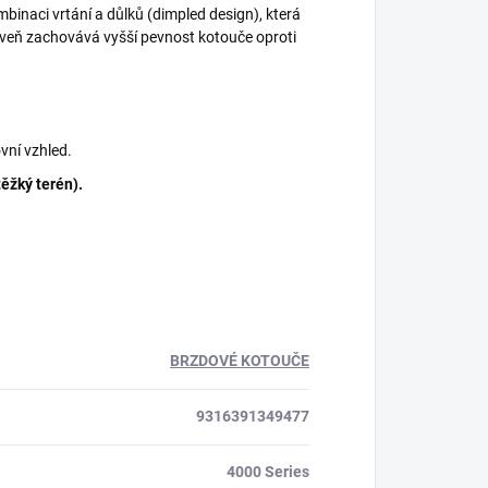
binaci vrtání a důlků (dimpled design), která
oveň zachovává vyšší pevnost kotouče oproti
vní vzhled.
těžký terén).
BRZDOVÉ KOTOUČE
9316391349477
4000 Series