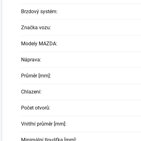
Brzdový systém
:
Značka vozu
:
Modely MAZDA
:
Náprava
:
Průměr [mm]
:
Chlazení
:
Počet otvorů
:
Vnitřní průměr [mm]
:
Minimální tloušťka [mm]
: