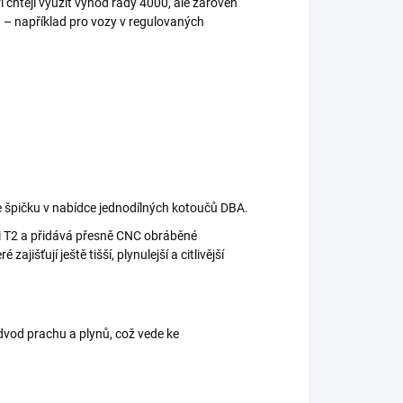
eří chtějí využít výhod řady 4000, ale zároveň
 – například pro vozy v regulovaných
e špičku v nabídce jednodílných kotoučů DBA.
i T2 a přidává přesně CNC obráběné
 zajišťují ještě tišší, plynulejší a citlivější
dvod prachu a plynů, což vede ke