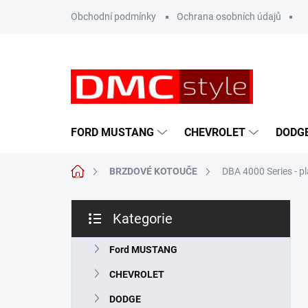
Přejít
Obchodní podmínky
Ochrana osobních údajů
na
obsah
FORD MUSTANG
CHEVROLET
DODG
Domů
BRZDOVÉ KOTOUČE
DBA 4000 Series - p
P
Kategorie
o
Přeskočit
s
kategorie
t
Ford MUSTANG
r
CHEVROLET
a
n
DODGE