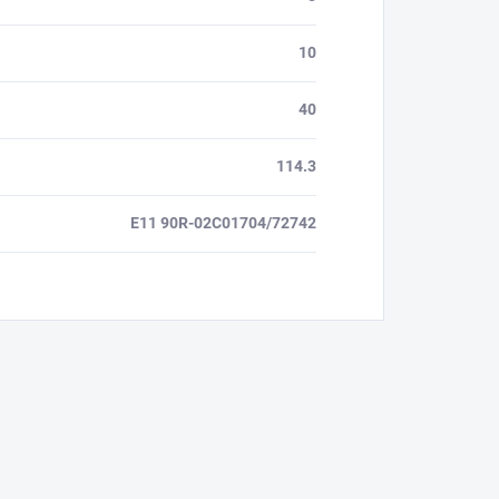
10
40
114.3
E11 90R-02C01704/72742