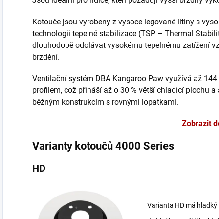
Jsou ideální pro řidiče, kteří požadují vyšší brzdný vý
Kotouče jsou vyrobeny z vysoce legované litiny s vys
technologii tepelné stabilizace (TSP – Thermal Stabili
dlouhodobě odolávat vysokému tepelnému zatížení vz
brzdění.
Ventilační systém DBA Kangaroo Paw využívá až 144
profilem, což přináší až o 30 % větší chladicí plochu a
běžným konstrukcím s rovnými lopatkami.
Zobrazit d
Varianty kotoučů 4000 Series
HD
Varianta HD má hladký p