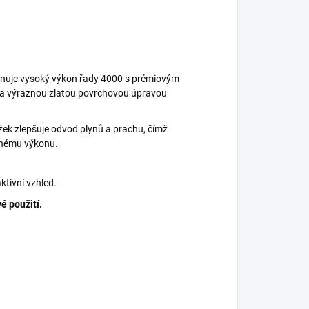
inuje vysoký výkon řady 4000 s prémiovým
 a výraznou zlatou povrchovou úpravou
žek zlepšuje odvod plynů a prachu, čímž
dnému výkonu.
aktivní vzhled.
é použití.