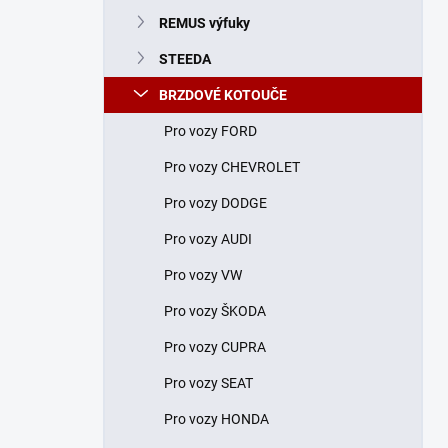
n
REMUS výfuky
í
p
STEEDA
a
n
BRZDOVÉ KOTOUČE
e
Pro vozy FORD
l
Pro vozy CHEVROLET
Pro vozy DODGE
Pro vozy AUDI
Pro vozy VW
Pro vozy ŠKODA
Pro vozy CUPRA
Pro vozy SEAT
Pro vozy HONDA