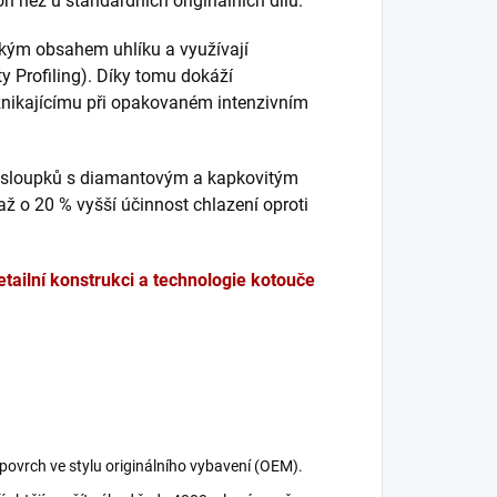
kon než u standardních originálních dílů.
okým obsahem uhlíku a využívají
ty Profiling). Díky tomu dokáží
nikajícímu při opakovaném intenzivním
 sloupků s diamantovým a kapkovitým
 až o 20 % vyšší účinnost chlazení oproti
etailní konstrukci a technologie kotouče
ovrch ve stylu originálního vybavení (OEM).