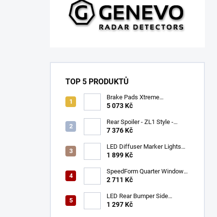
TOP 5 PRODUKTŮ
Brake Pads Xtreme
Performance ECE R90
5 073 Kč
certified | Front Axle
(DB9021XP)
Rear Spoiler - ZL1 Style -
Gloss Black (CAMARO 16-23)
7 376 Kč
LED Diffuser Marker Lights
(CHALLENGER 15-23)
1 899 Kč
SpeedForm Quarter Window
Louvers - Gloss Black
2 711 Kč
(CHALLENGER 08-22)
LED Rear Bumper Side
Markers (MUSTANG 05-09)
1 297 Kč