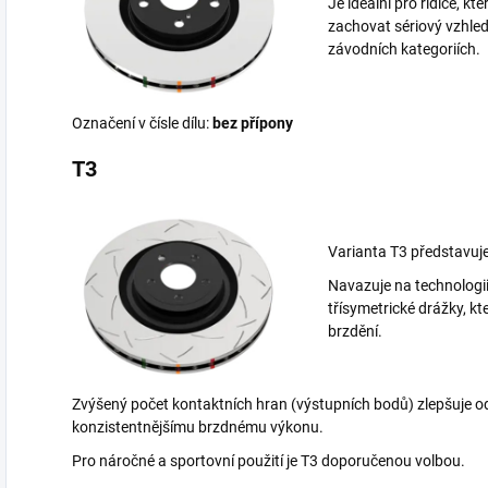
Je ideální pro řidiče, kt
zachovat sériový vzhled
závodních kategoriích.
Označení v čísle dílu:
bez přípony
T3
Varianta T3 představuj
Navazuje na technologi
třísymetrické drážky, které
brzdění.
Zvýšený počet kontaktních hran (výstupních bodů) zlepšuje o
konzistentnějšímu brzdnému výkonu.
Pro náročné a sportovní použití je T3 doporučenou volbou.