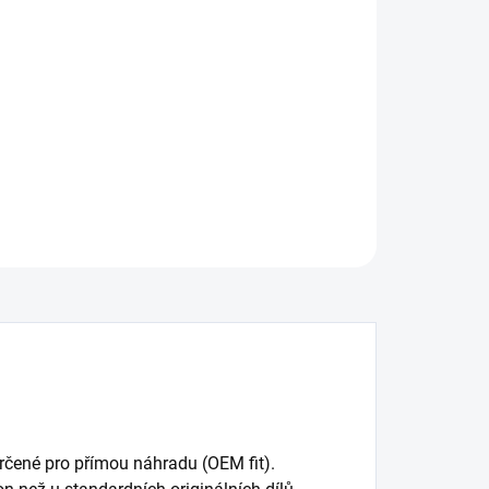
:
−
+
Přidat do košíku
í brzdový kotouč DBA 4000 Series - plain
ILNÍ INFORMACE
ZEPTAT SE
rčené pro přímou náhradu (OEM fit).