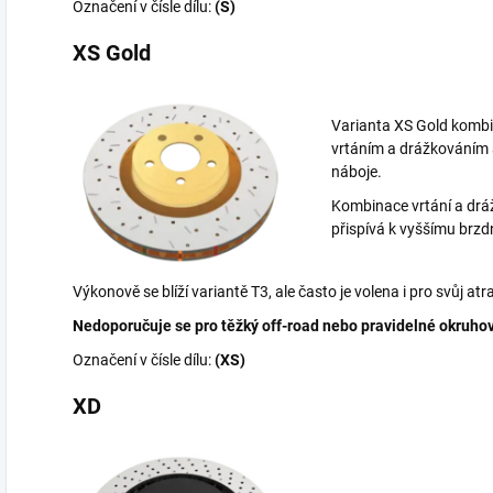
Označení v čísle dílu:
(S)
XS Gold
Varianta XS Gold komb
vrtáním a drážkováním
náboje.
Kombinace vrtání a drá
přispívá k vyššímu brz
Výkonově se blíží variantě T3, ale často je volena i pro svůj atr
Nedoporučuje se pro těžký off-road nebo pravidelné okruhov
Označení v čísle dílu:
(XS)
XD