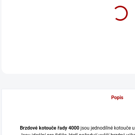
cena
Zadn
DETA
Popis
Brzdové kotouče řady 4000
jsou jednodílné kotouče u