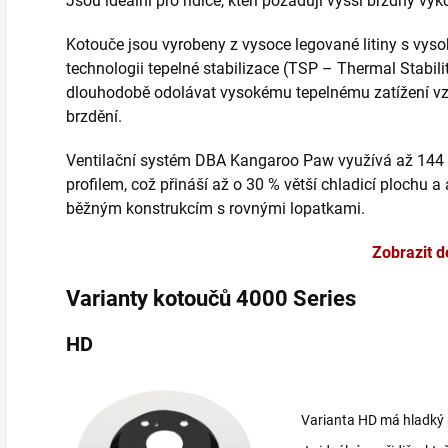
Jsou ideální pro řidiče, kteří požadují vyšší brzdný vý
Kotouče jsou vyrobeny z vysoce legované litiny s vys
technologii tepelné stabilizace (TSP – Thermal Stabili
dlouhodobě odolávat vysokému tepelnému zatížení vz
brzdění.
Ventilační systém DBA Kangaroo Paw využívá až 144
profilem, což přináší až o 30 % větší chladicí plochu a
běžným konstrukcím s rovnými lopatkami.
Zobrazit d
Varianty kotoučů 4000 Series
HD
Varianta HD má hladký p