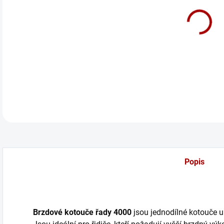
cena
Zadn
DETA
Popis
Brzdové kotouče řady 4000
jsou jednodílné kotouče u