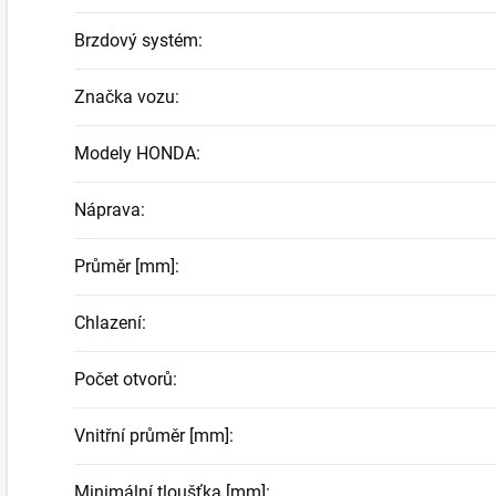
Brzdový systém
:
Značka vozu
:
Modely HONDA
:
Náprava
:
Průměr [mm]
:
Chlazení
:
Počet otvorů
:
Vnitřní průměr [mm]
:
Minimální tloušťka [mm]
: