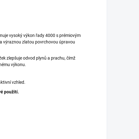
inuje vysoký výkon řady 4000 s prémiovým
 a výraznou zlatou povrchovou úpravou
žek zlepšuje odvod plynů a prachu, čímž
dnému výkonu.
aktivní vzhled.
é použití.