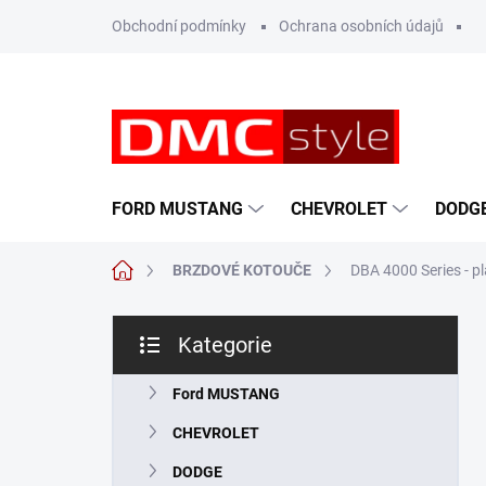
Přejít
Obchodní podmínky
Ochrana osobních údajů
na
obsah
FORD MUSTANG
CHEVROLET
DODG
Domů
BRZDOVÉ KOTOUČE
DBA 4000 Series - p
P
Kategorie
o
Přeskočit
s
kategorie
t
Ford MUSTANG
r
CHEVROLET
a
n
DODGE