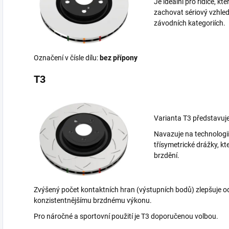
Je ideální pro řidiče, kt
zachovat sériový vzhled
závodních kategoriích.
Označení v čísle dílu:
bez přípony
T3
Varianta T3 představuj
Navazuje na technologi
třísymetrické drážky, které
brzdění.
Zvýšený počet kontaktních hran (výstupních bodů) zlepšuje o
konzistentnějšímu brzdnému výkonu.
Pro náročné a sportovní použití je T3 doporučenou volbou.