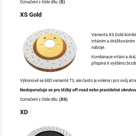
Označení v čísle dílu:
(S)
XS Gold
Varianta XS Gold komb
vrtáním a drážkováním
náboje.
Kombinace vrtání a drá
přispívá k vyššímu brz
Výkonově se blíží variantě T3, ale často je volena i pro svůj atr
Nedoporučuje se pro těžký off-road nebo pravidelné okruhov
Označení v čísle dílu:
(XS)
XD