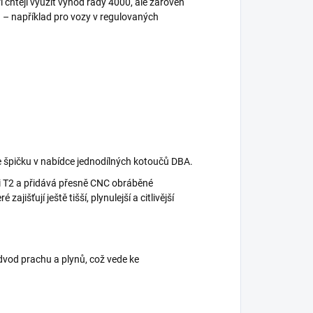
eří chtějí využít výhod řady 4000, ale zároveň
 – například pro vozy v regulovaných
e špičku v nabídce jednodílných kotoučů DBA.
i T2 a přidává přesně CNC obráběné
 zajišťují ještě tišší, plynulejší a citlivější
dvod prachu a plynů, což vede ke