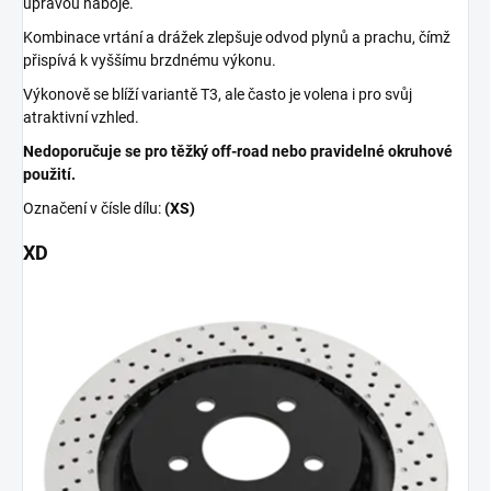
úpravou náboje.
Kombinace vrtání a drážek zlepšuje odvod plynů a prachu, čímž
přispívá k vyššímu brzdnému výkonu.
Výkonově se blíží variantě T3, ale často je volena i pro svůj
atraktivní vzhled.
Nedoporučuje se pro těžký off-road nebo pravidelné okruhové
použití.
Označení v čísle dílu:
(XS)
XD