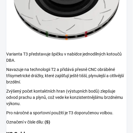
Varianta T3 představuje špičku v nabídce jednodílných kotoučů
DBA.
Navazuje na technologii T2 a přidává přesně CNC obráběné
třísymetrické drážky, které zajišťují ještě tišší, plynulejší a citlivější
brzdění.
Zvýšený počet kontaktních hran (výstupních bodů) zlepšuje
odvod prachu a plynů, což vede ke konzistentnějšímu brzdnému
výkonu.
Pro náročné a sportovní použití je T3 doporučenou volbou.
Označení v čísle dílu:
(S)