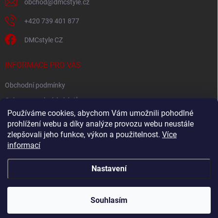
obchod
@
dmcstyle.cz
+420 739 401 877
DMCstyle CZ
INFORMACE PRO VÁS
Obchodní podmínky
Ochrana osobních údajů
Používáme cookies, abychom Vám umožnili pohodlné
prohlížení webu a díky analýze provozu webu neustále
FACEBOOK
zlepšovali jeho funkce, výkon a použitelnost.
Více
informací
Nastavení
Copyright 2026
DMC style
. Všechna práva vyhrazena.
Upravit nastavení
cookies
Souhlasím
Vytvořil Shoptet