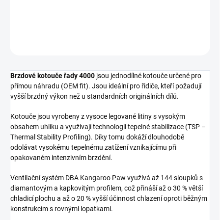
Zadní brzdový kotouč DBA 4000 Series - plain
DETAILNÍ INFORMACE
ZEPTAT SE
Brzdové kotouče řady 4000
jsou jednodílné kotouče určené pro
přímou náhradu (OEM fit). Jsou ideální pro řidiče, kteří požadují
vyšší brzdný výkon než u standardních originálních dílů.
Kotouče jsou vyrobeny z vysoce legované litiny s vysokým
obsahem uhlíku a využívají technologii tepelné stabilizace (TSP –
Thermal Stability Profiling). Díky tomu dokáží dlouhodobě
odolávat vysokému tepelnému zatížení vznikajícímu při
opakovaném intenzivním brzdění.
Ventilační systém DBA Kangaroo Paw využívá až 144 sloupků s
diamantovým a kapkovitým profilem, což přináší až o 30 % větší
chladicí plochu a až o 20 % vyšší účinnost chlazení oproti běžným
konstrukcím s rovnými lopatkami.