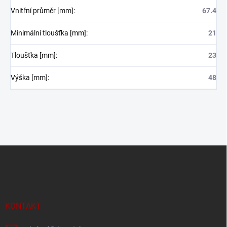
Vnitřní průměr [mm]
:
67.4
Minimální tloušťka [mm]
:
21
Tloušťka [mm]
:
23
Výška [mm]
:
48
Z
á
p
a
t
í
KONTAKT