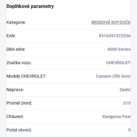
Doplňkové parametry
Kategorie
:
BRZDOVÉ KOTOUČE
EAN
:
9316391372536
DBA série
:
4000 Series
Značka vozu
:
CHEVROLET
Modely CHEVROLET
:
Camaro (5th Gen)
Náprava
:
Zadní
Průměr [mm]
:
315
Chlazení
:
Kangaroo Paw
Počet otvorů
:
5