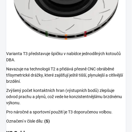
Varianta T3 představuje špičku v nabídce jednodílných kotoučů
DBA.
Navazuje na technologii T2 a přidává přesně CNC obráběné
třísymetrické drážky, které zajišťují ještě tišší, plynulejší a citlivější
brzdění.
Zvýšený počet kontaktních hran (výstupních bodů) zlepšuje
odvod prachu a plynů, což vede ke konzistentnějšímu brzdnému
výkonu.
Pro náročné a sportovní použití je T3 doporučenou volbou.
Označení v čísle dílu:
(S)