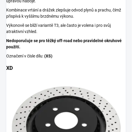
úpravou náboje.
Kombinace vrtání a drážek zlepšuje odvod plynů a prachu, čímž
přispívá k vyššímu brzdnému výkonu.
Výkonově se blíží variantě T3, ale často je volena i pro svůj
atraktivní vzhled.
Nedoporučuje se pro těžký off-road nebo pravidelné okruhové
použití.
Označení v čísle dílu:
(XS)
XD