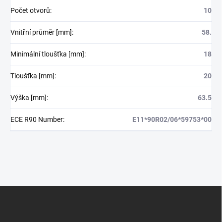
Počet otvorů
:
10
Vnitřní průměr [mm]
:
58.
Minimální tloušťka [mm]
:
18
Tloušťka [mm]
:
20
Výška [mm]
:
63.5
ECE R90 Number
:
E11*90R02/06*59753*00
Z
á
p