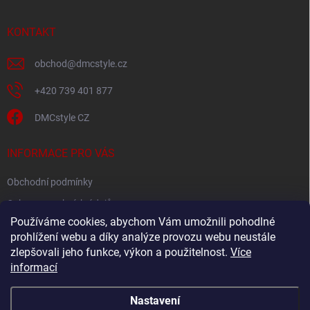
a
t
í
KONTAKT
obchod
@
dmcstyle.cz
+420 739 401 877
DMCstyle CZ
INFORMACE PRO VÁS
Obchodní podmínky
Ochrana osobních údajů
Používáme cookies, abychom Vám umožnili pohodlné
prohlížení webu a díky analýze provozu webu neustále
FACEBOOK
zlepšovali jeho funkce, výkon a použitelnost.
Více
informací
Nastavení