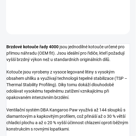
Zadní brzdový kotouč DBA 4000 Series - plain
DETAILNÍ INFORMACE
ZEPTAT SE
Brzdové kotouče řady 4000
jsou jednodílné kotouče určené pro
přímou náhradu (OEM fit). Jsou ideální pro řidiče, kteří požadují
vyšší brzdný výkon než u standardních originálních dílů.
Kotouče jsou vyrobeny z vysoce legované litiny s vysokým
obsahem uhlíku a využívají technologii tepelné stabilizace (TSP –
Thermal Stability Profiling). Díky tomu dokáží dlouhodobě
odolávat vysokému tepelnému zatížení vznikajícímu při
opakovaném intenzivním brzdění.
Ventilační systém DBA Kangaroo Paw využívá až 144 sloupků s
diamantovým a kapkovitým profilem, což přináší až o 30 % větší
chladicí plochu a až o 20 % vyšší účinnost chlazení oproti běžným
konstrukcím s rovnými lopatkami.