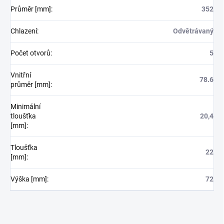
Průměr [mm]
:
352
Chlazení
:
Odvětrávaný
Počet otvorů
:
5
Vnitřní
78.6
průměr [mm]
:
Minimální
tloušťka
20,4
[mm]
:
Tloušťka
22
[mm]
:
Výška [mm]
:
72