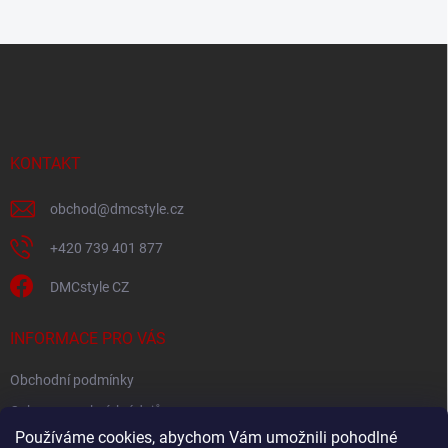
Z
á
p
a
t
í
KONTAKT
obchod
@
dmcstyle.cz
+420 739 401 877
DMCstyle CZ
INFORMACE PRO VÁS
Obchodní podmínky
Ochrana osobních údajů
Používáme cookies, abychom Vám umožnili pohodlné