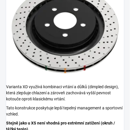
Varianta XD využívá kombinaci vrtání a důlků (dimpled design),
která zlepšuje chlazení a zároveň zachovává vyšší pevnost
kotouče oproti klasickému vrtání.
Tato konstrukce poskytuje lepší tepelný management a sportovní
vzhled.
Stejně jako u XS není vhodná pro extrémní zatížení (okruh /
těžký terén).