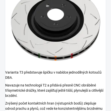
Varianta T3 představuje špičku v nabídce jednodílných kotoučů
DBA.
Navazuje na technologii T2 a přidává přesně CNC obráběné
třísymetrické drážky, které zajišťují ještě tišší, plynulejší a citlivější
brzdění.
Zvýšený počet kontaktních hran (výstupních bodů) zlepšuje
odvod prachu a plynů, což vede ke konzistentnějšímu brzdnému