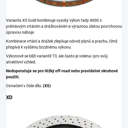
Varianta XS Gold kombinuje vysoký výkon řady 4000 s
prémiovým vrtáním a drážkováním a výraznou zlatou povrchovou
úpravou náboje.
Kombinace vrtání a drážek zlepšuje odvod plynů a prachu, čímž
přispívá k vyššímu brzdnému výkonu.
Výkonově se blíží variantě T3, ale často je volena i pro svůj
atraktivní vzhled.
Nedoporučuje se pro těžký off-road nebo pravidelné okruhové
použití.
Označení v čísle dílu:
(XS)
XD