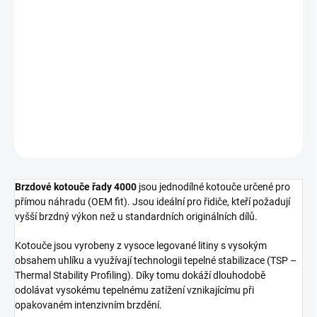
cena:
−
+
Přidat do košíku
Zadní brzdový kotouč DBA 4000 Series - plain
DETAILNÍ INFORMACE
ZEPTAT SE
Brzdové kotouče řady 4000
jsou jednodílné kotouče určené pro
přímou náhradu (OEM fit). Jsou ideální pro řidiče, kteří požadují
vyšší brzdný výkon než u standardních originálních dílů.
Kotouče jsou vyrobeny z vysoce legované litiny s vysokým
obsahem uhlíku a využívají technologii tepelné stabilizace (TSP –
Thermal Stability Profiling). Díky tomu dokáží dlouhodobě
odolávat vysokému tepelnému zatížení vznikajícímu při
opakovaném intenzivním brzdění.