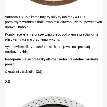
Varianta XS Gold kombinuje vysoký výkon řady 4000 s
prémiovým vrtáním a drážkováním a výraznou zlatou povrchovou
úpravou náboje.
Kombinace vrtání a drážek zlepšuje odvod plynů a prachu, čímž
přispívá k vyššímu brzdnému výkonu.
Výkonově se blíží variantě T3, ale často je volena i pro svůj
atraktivní vzhled.
Nedoporučuje se pro těžký off-road nebo pravidelné okruhové
použití.
Označení v čísle dílu:
(XS)
XD