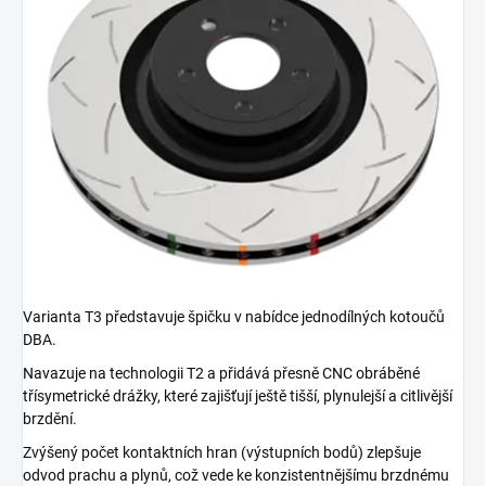
Varianta T3 představuje špičku v nabídce jednodílných kotoučů
DBA.
Navazuje na technologii T2 a přidává přesně CNC obráběné
třísymetrické drážky, které zajišťují ještě tišší, plynulejší a citlivější
brzdění.
Zvýšený počet kontaktních hran (výstupních bodů) zlepšuje
odvod prachu a plynů, což vede ke konzistentnějšímu brzdnému