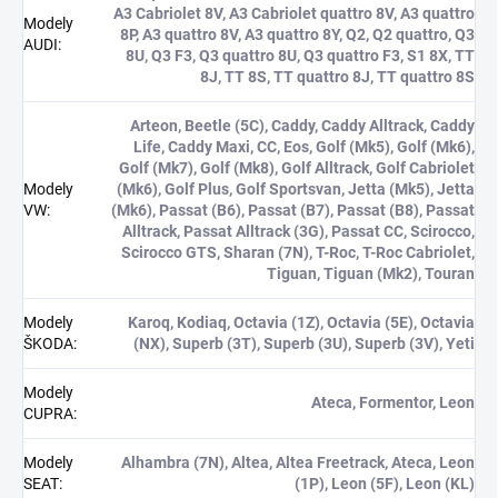
A3 Cabriolet 8V, A3 Cabriolet quattro 8V, A3 quattro
Modely
8P, A3 quattro 8V, A3 quattro 8Y, Q2, Q2 quattro, Q3
AUDI
:
8U, Q3 F3, Q3 quattro 8U, Q3 quattro F3, S1 8X, TT
8J, TT 8S, TT quattro 8J, TT quattro 8S
Arteon, Beetle (5C), Caddy, Caddy Alltrack, Caddy
Life, Caddy Maxi, CC, Eos, Golf (Mk5), Golf (Mk6),
Golf (Mk7), Golf (Mk8), Golf Alltrack, Golf Cabriolet
Modely
(Mk6), Golf Plus, Golf Sportsvan, Jetta (Mk5), Jetta
VW
:
(Mk6), Passat (B6), Passat (B7), Passat (B8), Passat
Alltrack, Passat Alltrack (3G), Passat CC, Scirocco,
Scirocco GTS, Sharan (7N), T-Roc, T-Roc Cabriolet,
Tiguan, Tiguan (Mk2), Touran
Modely
Karoq, Kodiaq, Octavia (1Z), Octavia (5E), Octavia
ŠKODA
:
(NX), Superb (3T), Superb (3U), Superb (3V), Yeti
Modely
Ateca, Formentor, Leon
CUPRA
:
Modely
Alhambra (7N), Altea, Altea Freetrack, Ateca, Leon
SEAT
:
(1P), Leon (5F), Leon (KL)