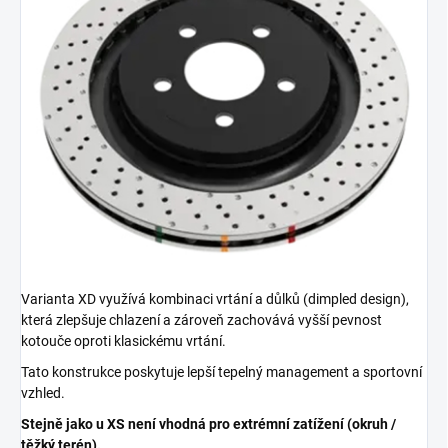
Varianta XD využívá kombinaci vrtání a důlků (dimpled design),
která zlepšuje chlazení a zároveň zachovává vyšší pevnost
kotouče oproti klasickému vrtání.
Tato konstrukce poskytuje lepší tepelný management a sportovní
vzhled.
Stejně jako u XS není vhodná pro extrémní zatížení (okruh /
těžký terén).