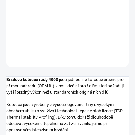
cena:
−
+
Přidat do košíku
Přední brzdový kotouč DBA 4000 Series - T3
DETAILNÍ INFORMACE
ZEPTAT SE
Brzdové kotouče řady 4000
jsou jednodílné kotouče určené pro
přímou náhradu (OEM fit). Jsou ideální pro řidiče, kteří požadují
vyšší brzdný výkon než u standardních originálních dílů.
Kotouče jsou vyrobeny z vysoce legované litiny s vysokým
obsahem uhlíku a využívají technologii tepelné stabilizace (TSP –
Thermal Stability Profiling). Díky tomu dokáží dlouhodobě
odolávat vysokému tepelnému zatížení vznikajícímu při
opakovaném intenzivním brzdění.