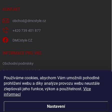
t
í
KONTAKT
obchod
@
dmcstyle.cz
+420 739 401 877
DMCstyle CZ
INFORMACE PRO VÁS
Obchodní podmínky
Ochrana osobních údajů
Používáme cookies, abychom Vám umožnili pohodlné
prohlížení webu a díky analýze provozu webu neustále
FACEBOOK
zlepšovali jeho funkce, výkon a použitelnost.
Více
informací
Nastavení