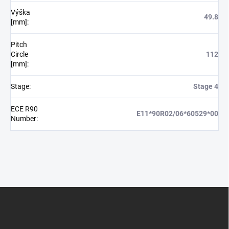
Výška
49.8
[mm]
:
Pitch
Circle
112
[mm]
:
Stage
:
Stage 4
ECE R90
E11*90R02/06*60529*00
Number
:
Z
á
p
a