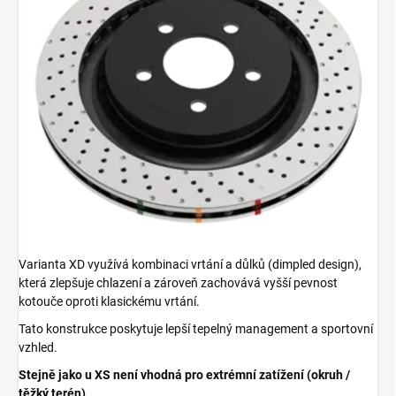
Varianta XD využívá kombinaci vrtání a důlků (dimpled design),
která zlepšuje chlazení a zároveň zachovává vyšší pevnost
kotouče oproti klasickému vrtání.
Tato konstrukce poskytuje lepší tepelný management a sportovní
vzhled.
Stejně jako u XS není vhodná pro extrémní zatížení (okruh /
těžký terén).