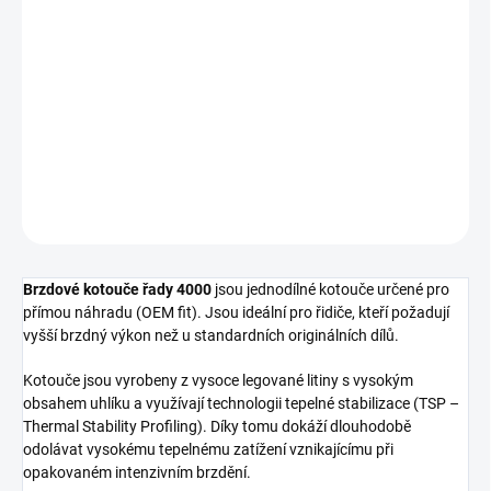
cena:
−
+
Přidat do košíku
Přední brzdový kotouč DBA 4000 Series - T3
DETAILNÍ INFORMACE
ZEPTAT SE
Brzdové kotouče řady 4000
jsou jednodílné kotouče určené pro
přímou náhradu (OEM fit). Jsou ideální pro řidiče, kteří požadují
vyšší brzdný výkon než u standardních originálních dílů.
Kotouče jsou vyrobeny z vysoce legované litiny s vysokým
obsahem uhlíku a využívají technologii tepelné stabilizace (TSP –
Thermal Stability Profiling). Díky tomu dokáží dlouhodobě
odolávat vysokému tepelnému zatížení vznikajícímu při
opakovaném intenzivním brzdění.