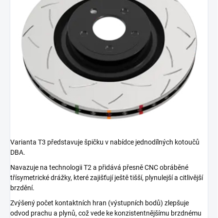
Varianta T3 představuje špičku v nabídce jednodílných kotoučů
DBA.
Navazuje na technologii T2 a přidává přesně CNC obráběné
třísymetrické drážky, které zajišťují ještě tišší, plynulejší a citlivější
brzdění.
Zvýšený počet kontaktních hran (výstupních bodů) zlepšuje
odvod prachu a plynů, což vede ke konzistentnějšímu brzdnému