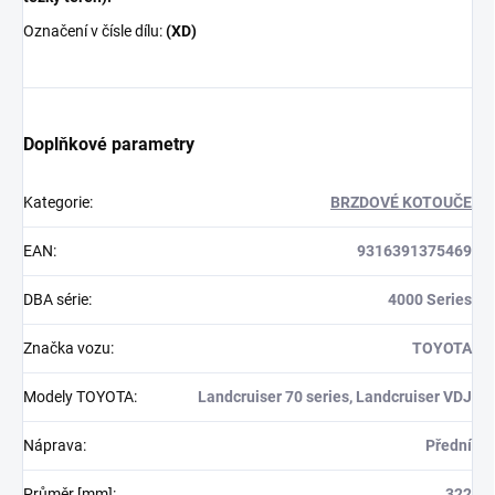
Označení v čísle dílu:
(XD)
Doplňkové parametry
Kategorie
:
BRZDOVÉ KOTOUČE
EAN
:
9316391375469
DBA série
:
4000 Series
Značka vozu
:
TOYOTA
Modely TOYOTA
:
Landcruiser 70 series, Landcruiser VDJ
Náprava
:
Přední
Průměr [mm]
:
322