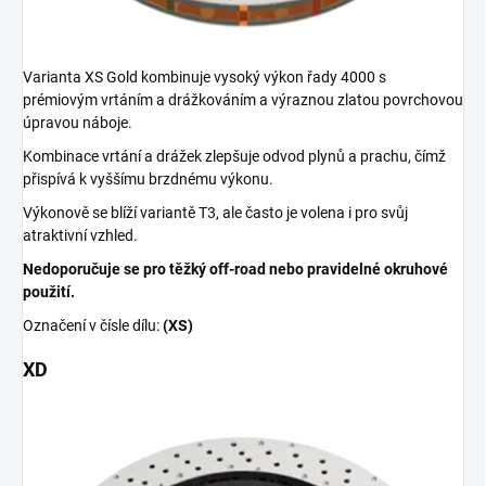
Varianta XS Gold kombinuje vysoký výkon řady 4000 s
prémiovým vrtáním a drážkováním a výraznou zlatou povrchovou
úpravou náboje.
Kombinace vrtání a drážek zlepšuje odvod plynů a prachu, čímž
přispívá k vyššímu brzdnému výkonu.
Výkonově se blíží variantě T3, ale často je volena i pro svůj
atraktivní vzhled.
Nedoporučuje se pro těžký off-road nebo pravidelné okruhové
použití.
Označení v čísle dílu:
(XS)
XD