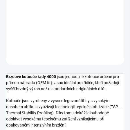
cena:
−
+
Přidat do košíku
Přední brzdový kotouč DBA 4000 Series - T3
DETAILNÍ INFORMACE
ZEPTAT SE
Brzdové kotouče řady 4000
jsou jednodílné kotouče určené pro
přímou náhradu (OEM fit). Jsou ideální pro řidiče, kteří požadují
vyšší brzdný výkon než u standardních originálních dílů.
Kotouče jsou vyrobeny z vysoce legované litiny s vysokým
obsahem uhlíku a využívají technologii tepelné stabilizace (TSP –
Thermal Stability Profiling). Díky tomu dokáží dlouhodobě
odolávat vysokému tepelnému zatížení vznikajícímu při
opakovaném intenzivním brzdění.