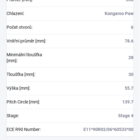
Chlazení
:
Kangaroo Paw
Počet otvorů
:
6
Vnitřní průměr [mm]
:
78.6
Minimální tloušťka
28
[mm]
:
Tloušťka [mm]
:
30
Výška [mm]
:
55.7
Pitch Circle [mm]
:
139.7
Stage
:
Stage 4
ECE R90 Number
:
E11*90R02/06*60533*00