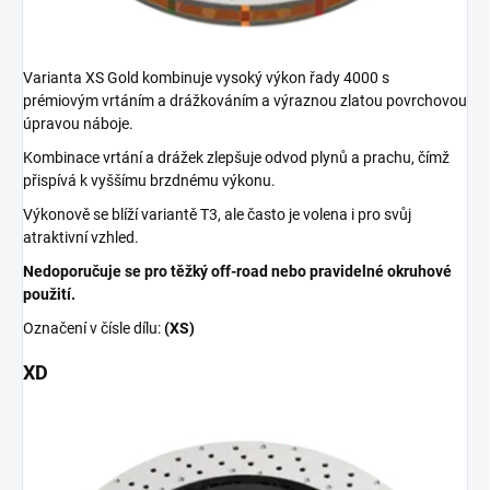
Varianta XS Gold kombinuje vysoký výkon řady 4000 s
prémiovým vrtáním a drážkováním a výraznou zlatou povrchovou
úpravou náboje.
Kombinace vrtání a drážek zlepšuje odvod plynů a prachu, čímž
přispívá k vyššímu brzdnému výkonu.
Výkonově se blíží variantě T3, ale často je volena i pro svůj
atraktivní vzhled.
Nedoporučuje se pro těžký off-road nebo pravidelné okruhové
použití.
Označení v čísle dílu:
(XS)
XD