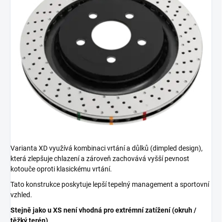
Varianta XD využívá kombinaci vrtání a důlků (dimpled design),
která zlepšuje chlazení a zároveň zachovává vyšší pevnost
kotouče oproti klasickému vrtání.
Tato konstrukce poskytuje lepší tepelný management a sportovní
vzhled.
Stejně jako u XS není vhodná pro extrémní zatížení (okruh /
těžký terén).