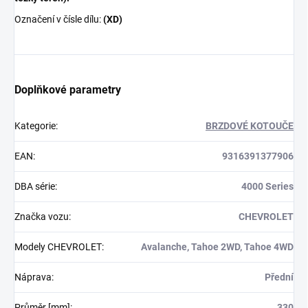
Označení v čísle dílu:
(XD)
Doplňkové parametry
Kategorie
:
BRZDOVÉ KOTOUČE
EAN
:
9316391377906
DBA série
:
4000 Series
Značka vozu
:
CHEVROLET
Modely CHEVROLET
:
Avalanche, Tahoe 2WD, Tahoe 4WD
Náprava
:
Přední
Průměr [mm]
:
330