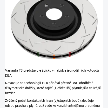
Varianta T3 představuje špičku v nabídce jednodílných kotoučů
DBA.
Navazuje na technologii T2 a přidává přesně CNC obráběné
třísymetrické drážky, které zajišťují ještě tišší, plynulejší a citlivější
brzdění.
Zvýšený počet kontaktních hran (výstupních bodů) zlepšuje
odvod prachu a plynů, což vede ke konzistentnějšímu brzdnému