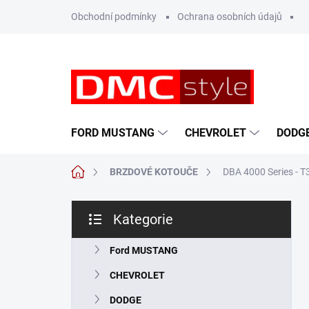
Přejít
Obchodní podmínky
Ochrana osobních údajů
na
obsah
FORD MUSTANG
CHEVROLET
DODG
Domů
BRZDOVÉ KOTOUČE
DBA 4000 Series - 
P
Kategorie
o
Přeskočit
s
kategorie
t
Ford MUSTANG
r
CHEVROLET
a
n
DODGE