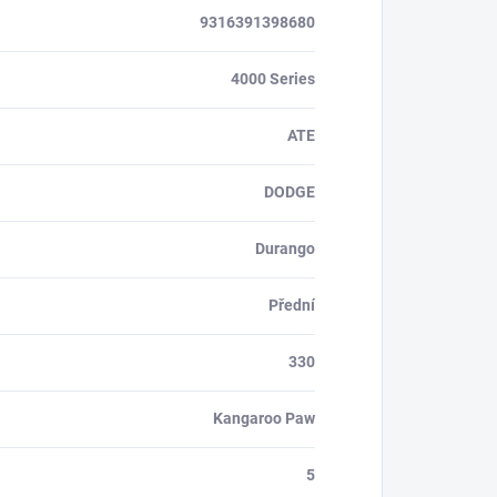
9316391398680
4000 Series
ATE
DODGE
Durango
Přední
330
Kangaroo Paw
5