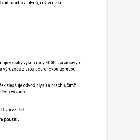
dvod prachu a plynů, což vede ke
inuje vysoký výkon řady 4000 s prémiovým
 a výraznou zlatou povrchovou úpravou
žek zlepšuje odvod plynů a prachu, čímž
dnému výkonu.
aktivní vzhled.
é použití.