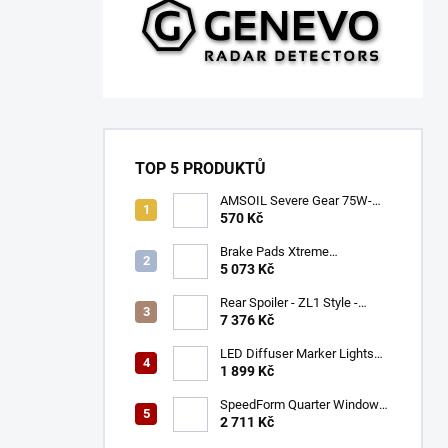
TOP 5 PRODUKTŮ
AMSOIL Severe Gear 75W-
140
570 Kč
Brake Pads Xtreme
Performance ECE R90
5 073 Kč
certified | Front Axle
(DB9021XP)
Rear Spoiler - ZL1 Style -
Gloss Black (CAMARO 16-23)
7 376 Kč
LED Diffuser Marker Lights
(CHALLENGER 15-23)
1 899 Kč
SpeedForm Quarter Window
Louvers - Gloss Black
2 711 Kč
(CHALLENGER 08-22)