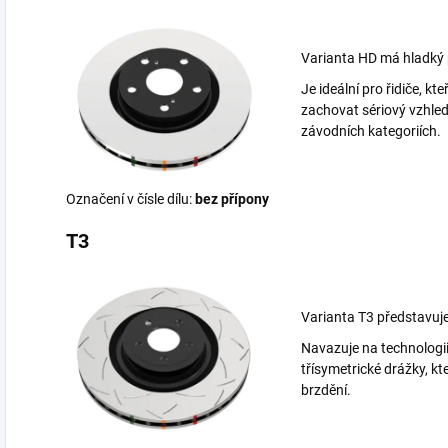
Varianta HD má hladký p
Je ideální pro řidiče, kt
zachovat sériový vzhled
závodních kategoriích.
Označení v čísle dílu:
bez přípony
T3
Varianta T3 představuj
Navazuje na technologi
třísymetrické drážky, které
brzdění.