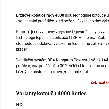
Brzdové kotouče řady 4000
jsou jednodílné kotouče u
Jsou ideální pro řidiče, kteří požadují vyšší brzdný vý
Kotouče jsou vyrobeny z vysoce legované litiny s vys
technologii tepelné stabilizace (TSP – Thermal Stabili
dlouhodobě odolávat vysokému tepelnému zatížení vz
brzdění.
Ventilační systém DBA Kangaroo Paw využívá až 144
profilem, což přináší až o 30 % větší chladicí plochu a
běžným konstrukcím s rovnými lopatkami.
Zobrazit d
Varianty kotoučů 4000 Series
HD