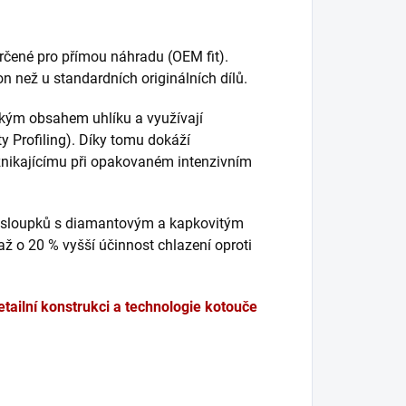
rčené pro přímou náhradu (OEM fit).
kon než u standardních originálních dílů.
okým obsahem uhlíku a využívají
ty Profiling). Díky tomu dokáží
nikajícímu při opakovaném intenzivním
 sloupků s diamantovým a kapkovitým
 až o 20 % vyšší účinnost chlazení oproti
etailní konstrukci a technologie kotouče