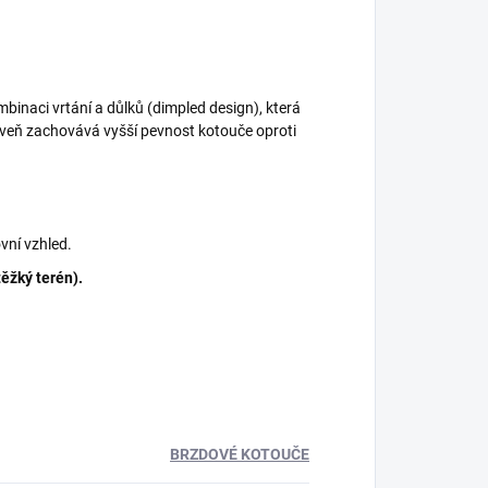
binaci vrtání a důlků (dimpled design), která
oveň zachovává vyšší pevnost kotouče oproti
vní vzhled.
těžký terén).
BRZDOVÉ KOTOUČE