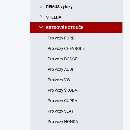
n
REMUS výfuky
í
p
STEEDA
a
n
BRZDOVÉ KOTOUČE
e
Pro vozy FORD
l
Pro vozy CHEVROLET
Pro vozy DODGE
Pro vozy AUDI
Pro vozy VW
Pro vozy ŠKODA
Pro vozy CUPRA
Pro vozy SEAT
Pro vozy HONDA