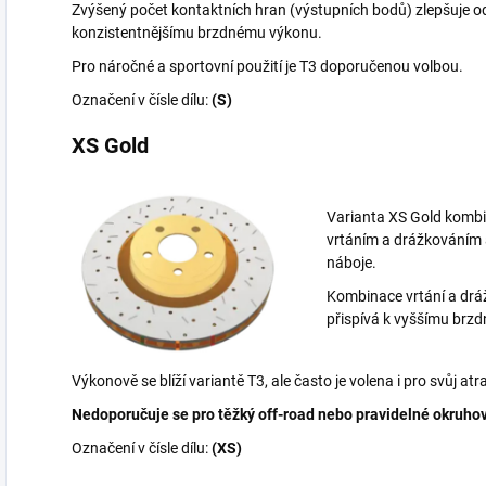
Zvýšený počet kontaktních hran (výstupních bodů) zlepšuje o
konzistentnějšímu brzdnému výkonu.
Pro náročné a sportovní použití je T3 doporučenou volbou.
Označení v čísle dílu:
(S)
XS Gold
Varianta XS Gold komb
vrtáním a drážkováním
náboje.
Kombinace vrtání a drá
přispívá k vyššímu brz
Výkonově se blíží variantě T3, ale často je volena i pro svůj atr
Nedoporučuje se pro těžký off-road nebo pravidelné okruhov
Označení v čísle dílu:
(XS)