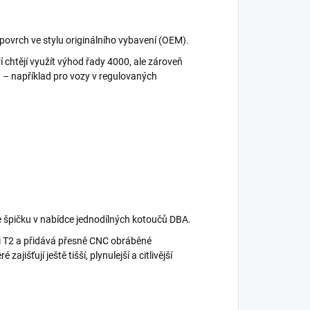
ovrch ve stylu originálního vybavení (OEM).
eří chtějí využít výhod řady 4000, ale zároveň
 – například pro vozy v regulovaných
e špičku v nabídce jednodílných kotoučů DBA.
i T2 a přidává přesně CNC obráběné
 zajišťují ještě tišší, plynulejší a citlivější