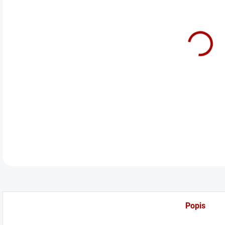
cena
Před
DETA
Popis