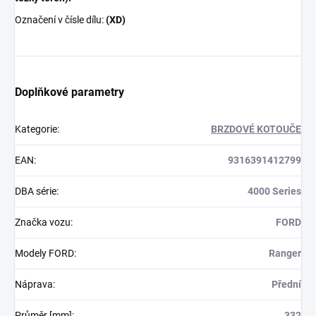
Označení v čísle dílu:
(XD)
Doplňkové parametry
Kategorie
:
BRZDOVÉ KOTOUČE
EAN
:
9316391412799
DBA série
:
4000 Series
Značka vozu
:
FORD
Modely FORD
:
Ranger
Náprava
:
Přední
Průměr [mm]
:
332