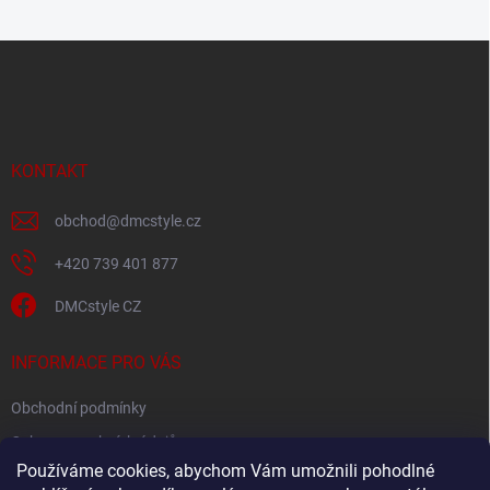
Z
á
p
a
t
í
KONTAKT
obchod
@
dmcstyle.cz
+420 739 401 877
DMCstyle CZ
INFORMACE PRO VÁS
Obchodní podmínky
Ochrana osobních údajů
Používáme cookies, abychom Vám umožnili pohodlné