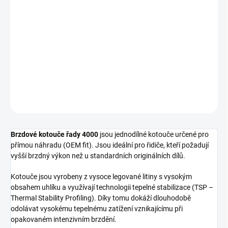
cena:
−
+
Přidat do košíku
Přední brzdový kotouč DBA 4000 Series - T3
DETAILNÍ INFORMACE
ZEPTAT SE
Brzdové kotouče řady 4000
jsou jednodílné kotouče určené pro
přímou náhradu (OEM fit). Jsou ideální pro řidiče, kteří požadují
vyšší brzdný výkon než u standardních originálních dílů.
Kotouče jsou vyrobeny z vysoce legované litiny s vysokým
obsahem uhlíku a využívají technologii tepelné stabilizace (TSP –
Thermal Stability Profiling). Díky tomu dokáží dlouhodobě
odolávat vysokému tepelnému zatížení vznikajícímu při
opakovaném intenzivním brzdění.