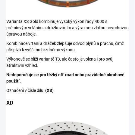
Varianta XS Gold kombinuje vysoký výkon řady 4000 s
prémiovým vrtáním a drážkováním a výraznou zlatou povrchovou
úpravou náboje.
Kombinace vrtání a drážek zlepšuje odvod plynů a prachu, čímž
přispívá k vyššímu brzdnému výkonu.
Výkonově se blíží variantě T3, ale často je volena i pro svůj
atraktivní vzhled.
Nedoporučuje se pro těžký off-road nebo pravidelné okruhové
použití.
Označení v čísle dílu:
(XS)
XD