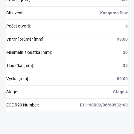
Chlazení
:
Kangaroo Paw
Počet otvorů
:
6
Vnitřní průměr [mm]
:
98.00
Minimální tloušťka [mm]
:
30
Tloušťka [mm]
:
32
Výška [mm]
:
59.00
Stage
:
Stage 4
ECE R90 Number
:
E11*90R02/06*60532*00