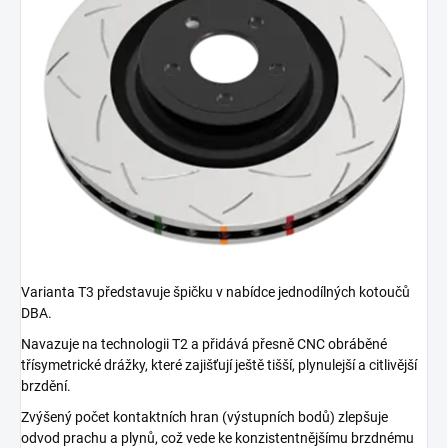
Varianta T3 představuje špičku v nabídce jednodílných kotoučů
DBA.
Navazuje na technologii T2 a přidává přesně CNC obráběné
třísymetrické drážky, které zajišťují ještě tišší, plynulejší a citlivější
brzdění.
Zvýšený počet kontaktních hran (výstupních bodů) zlepšuje
odvod prachu a plynů, což vede ke konzistentnějšímu brzdnému