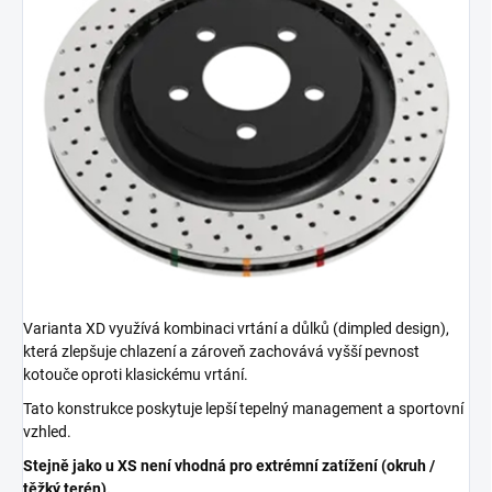
Varianta XD využívá kombinaci vrtání a důlků (dimpled design),
která zlepšuje chlazení a zároveň zachovává vyšší pevnost
kotouče oproti klasickému vrtání.
Tato konstrukce poskytuje lepší tepelný management a sportovní
vzhled.
Stejně jako u XS není vhodná pro extrémní zatížení (okruh /
těžký terén).