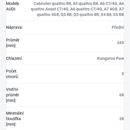
Modely
Cabriolet quattro B8, A5 quattro B8, A6 C7/4G, A6
AUDI
:
quattro Avant C7/4G, A6 quattro C7/4G, A7 4G8, A7
quattro 4G8, Q5 8R, Q5 quattro 8R, S4 B8, S5 B8
Náprava
:
Přední
Průměr
345
[mm]
:
Chlazení
:
Kangaroo Paw
Počet
5
otvorů
:
Vnitřní
průměr
68
[mm]
:
Minimální
tloušťka
28
[mm]
: