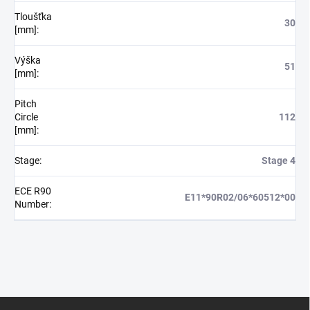
Tloušťka
30
[mm]
:
Výška
51
[mm]
:
Pitch
Circle
112
[mm]
:
Stage
:
Stage 4
ECE R90
E11*90R02/06*60512*00
Number
:
Z