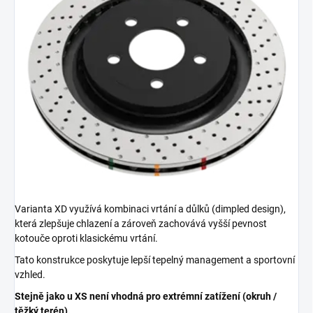
Varianta XD využívá kombinaci vrtání a důlků (dimpled design),
která zlepšuje chlazení a zároveň zachovává vyšší pevnost
kotouče oproti klasickému vrtání.
Tato konstrukce poskytuje lepší tepelný management a sportovní
vzhled.
Stejně jako u XS není vhodná pro extrémní zatížení (okruh /
těžký terén).