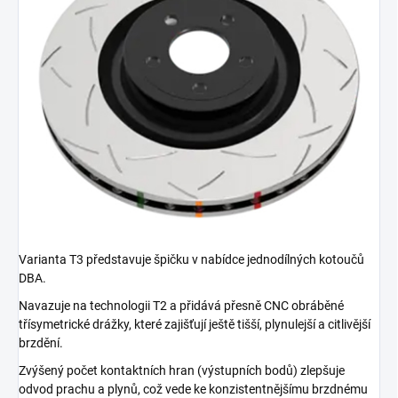
Varianta T3 představuje špičku v nabídce jednodílných kotoučů
DBA.
Navazuje na technologii T2 a přidává přesně CNC obráběné
třísymetrické drážky, které zajišťují ještě tišší, plynulejší a citlivější
brzdění.
Zvýšený počet kontaktních hran (výstupních bodů) zlepšuje
odvod prachu a plynů, což vede ke konzistentnějšímu brzdnému