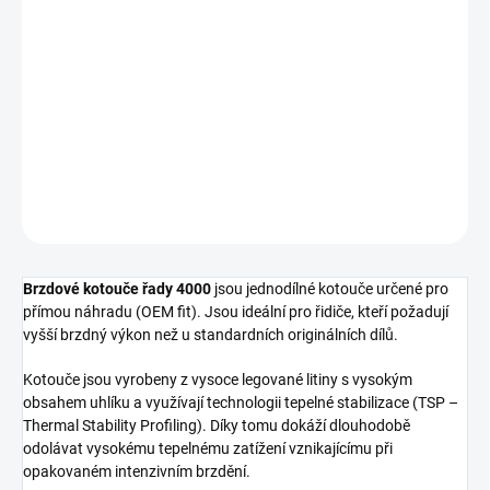
cena:
−
+
Přidat do košíku
Přední brzdový kotouč DBA 4000 Series - T3
DETAILNÍ INFORMACE
ZEPTAT SE
Brzdové kotouče řady 4000
jsou jednodílné kotouče určené pro
přímou náhradu (OEM fit). Jsou ideální pro řidiče, kteří požadují
vyšší brzdný výkon než u standardních originálních dílů.
Kotouče jsou vyrobeny z vysoce legované litiny s vysokým
obsahem uhlíku a využívají technologii tepelné stabilizace (TSP –
Thermal Stability Profiling). Díky tomu dokáží dlouhodobě
odolávat vysokému tepelnému zatížení vznikajícímu při
opakovaném intenzivním brzdění.