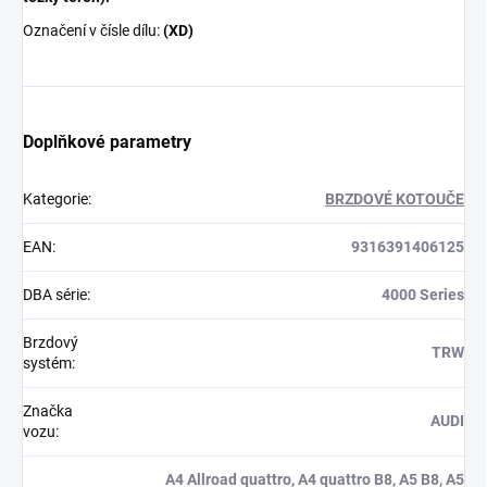
Označení v čísle dílu:
(XD)
Doplňkové parametry
Kategorie
:
BRZDOVÉ KOTOUČE
EAN
:
9316391406125
DBA série
:
4000 Series
Brzdový
TRW
systém
:
Značka
AUDI
vozu
:
A4 Allroad quattro, A4 quattro B8, A5 B8, A5