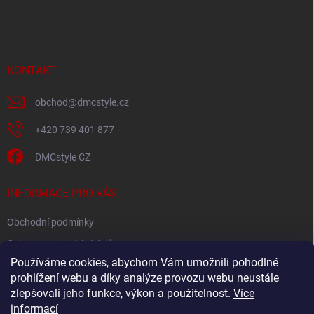
á
p
a
t
í
KONTAKT
obchod
@
dmcstyle.cz
+420 739 401 877
DMCstyle CZ
INFORMACE PRO VÁS
Obchodní podmínky
Ochrana osobních údajů
Používáme cookies, abychom Vám umožnili pohodlné
prohlížení webu a díky analýze provozu webu neustále
FACEBOOK
zlepšovali jeho funkce, výkon a použitelnost.
Více
informací