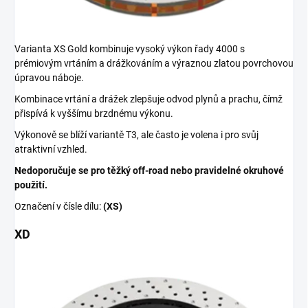
Varianta XS Gold kombinuje vysoký výkon řady 4000 s
prémiovým vrtáním a drážkováním a výraznou zlatou povrchovou
úpravou náboje.
Kombinace vrtání a drážek zlepšuje odvod plynů a prachu, čímž
přispívá k vyššímu brzdnému výkonu.
Výkonově se blíží variantě T3, ale často je volena i pro svůj
atraktivní vzhled.
Nedoporučuje se pro těžký off-road nebo pravidelné okruhové
použití.
Označení v čísle dílu:
(XS)
XD