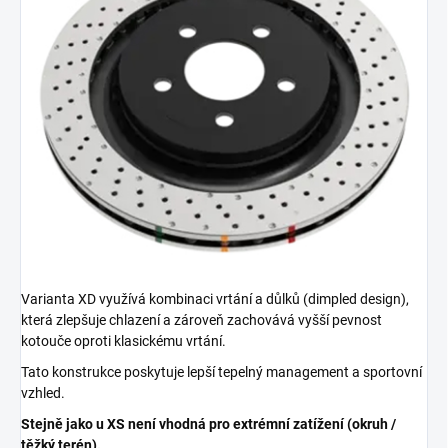
Varianta XD využívá kombinaci vrtání a důlků (dimpled design),
která zlepšuje chlazení a zároveň zachovává vyšší pevnost
kotouče oproti klasickému vrtání.
Tato konstrukce poskytuje lepší tepelný management a sportovní
vzhled.
Stejně jako u XS není vhodná pro extrémní zatížení (okruh /
těžký terén).