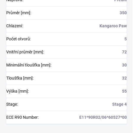
Průměr [mm]
:
350
Chlazení
:
Kangaroo Paw
Počet otvorů
:
5
Vnitřní průměr [mm]
:
72
Minimální tloušťka [mm]
:
30
Tloušťka [mm]
:
32
Výška [mm]
:
55
Stage
:
Stage 4
ECE R90 Number
:
E11*90R02/06*60527*00