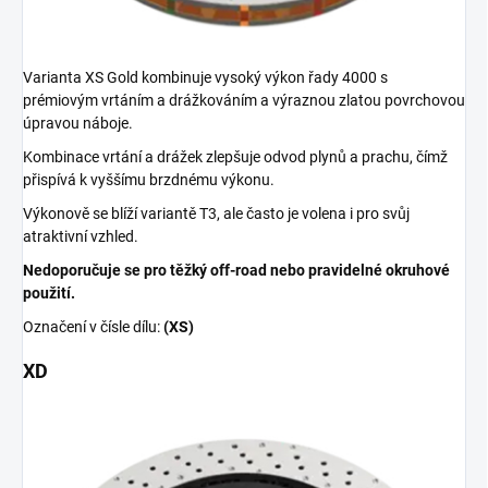
Varianta XS Gold kombinuje vysoký výkon řady 4000 s
prémiovým vrtáním a drážkováním a výraznou zlatou povrchovou
úpravou náboje.
Kombinace vrtání a drážek zlepšuje odvod plynů a prachu, čímž
přispívá k vyššímu brzdnému výkonu.
Výkonově se blíží variantě T3, ale často je volena i pro svůj
atraktivní vzhled.
Nedoporučuje se pro těžký off-road nebo pravidelné okruhové
použití.
Označení v čísle dílu:
(XS)
XD