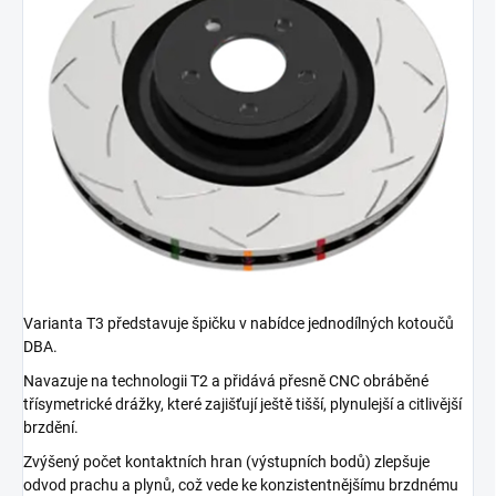
Varianta T3 představuje špičku v nabídce jednodílných kotoučů
DBA.
Navazuje na technologii T2 a přidává přesně CNC obráběné
třísymetrické drážky, které zajišťují ještě tišší, plynulejší a citlivější
brzdění.
Zvýšený počet kontaktních hran (výstupních bodů) zlepšuje
odvod prachu a plynů, což vede ke konzistentnějšímu brzdnému