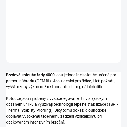
cena:
−
+
Přidat do košíku
Přední brzdový kotouč DBA 4000 Series - T3
DETAILNÍ INFORMACE
ZEPTAT SE
Brzdové kotouče řady 4000
jsou jednodílné kotouče určené pro
přímou náhradu (OEM fit). Jsou ideální pro řidiče, kteří požadují
vyšší brzdný výkon než u standardních originálních dílů.
Kotouče jsou vyrobeny z vysoce legované litiny s vysokým
obsahem uhlíku a využívají technologii tepelné stabilizace (TSP –
Thermal Stability Profiling). Díky tomu dokáží dlouhodobě
odolávat vysokému tepelnému zatížení vznikajícímu při
opakovaném intenzivním brzdění.