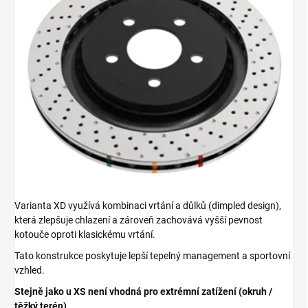
Varianta XD využívá kombinaci vrtání a důlků (dimpled design),
která zlepšuje chlazení a zároveň zachovává vyšší pevnost
kotouče oproti klasickému vrtání.
Tato konstrukce poskytuje lepší tepelný management a sportovní
vzhled.
Stejně jako u XS není vhodná pro extrémní zatížení (okruh /
těžký terén).