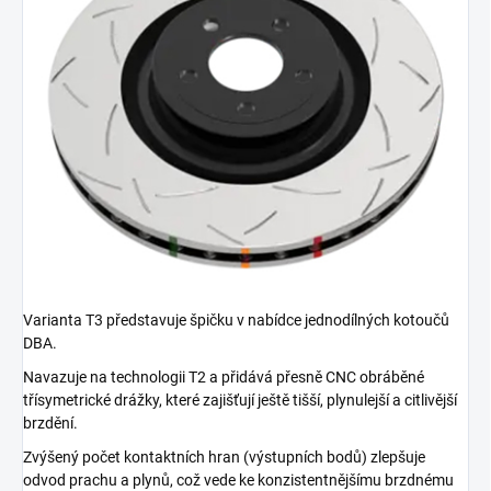
Varianta T3 představuje špičku v nabídce jednodílných kotoučů
DBA.
Navazuje na technologii T2 a přidává přesně CNC obráběné
třísymetrické drážky, které zajišťují ještě tišší, plynulejší a citlivější
brzdění.
Zvýšený počet kontaktních hran (výstupních bodů) zlepšuje
odvod prachu a plynů, což vede ke konzistentnějšímu brzdnému