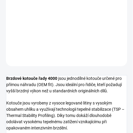
cena:
−
+
Přidat do košíku
Přední brzdový kotouč DBA 4000 Series - T3
DETAILNÍ INFORMACE
ZEPTAT SE
Brzdové kotouče řady 4000
jsou jednodílné kotouče určené pro
přímou náhradu (OEM fit). Jsou ideální pro řidiče, kteří požadují
vyšší brzdný výkon než u standardních originálních dílů.
Kotouče jsou vyrobeny z vysoce legované litiny s vysokým
obsahem uhlíku a využívají technologii tepelné stabilizace (TSP –
Thermal Stability Profiling). Díky tomu dokáží dlouhodobě
odolávat vysokému tepelnému zatížení vznikajícímu při
opakovaném intenzivním brzdění.