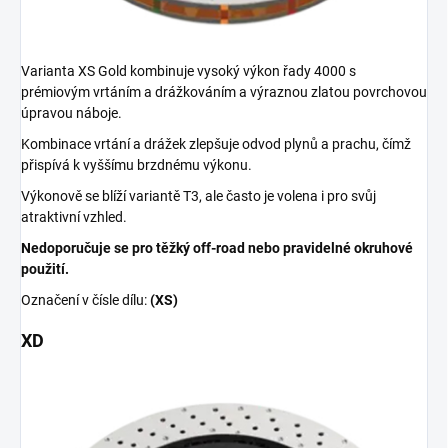
Varianta XS Gold kombinuje vysoký výkon řady 4000 s
prémiovým vrtáním a drážkováním a výraznou zlatou povrchovou
úpravou náboje.
Kombinace vrtání a drážek zlepšuje odvod plynů a prachu, čímž
přispívá k vyššímu brzdnému výkonu.
Výkonově se blíží variantě T3, ale často je volena i pro svůj
atraktivní vzhled.
Nedoporučuje se pro těžký off-road nebo pravidelné okruhové
použití.
Označení v čísle dílu:
(XS)
XD