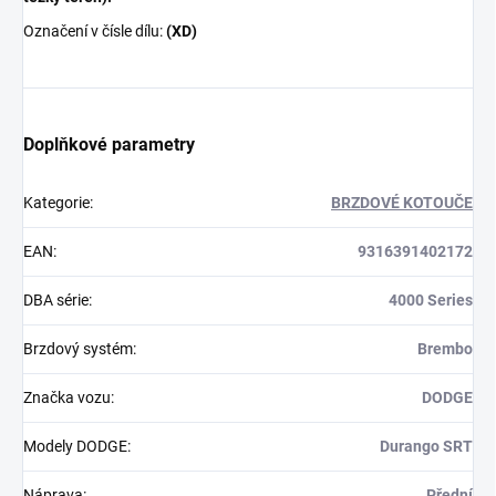
Označení v čísle dílu:
(XD)
Doplňkové parametry
Kategorie
:
BRZDOVÉ KOTOUČE
EAN
:
9316391402172
DBA série
:
4000 Series
Brzdový systém
:
Brembo
Značka vozu
:
DODGE
Modely DODGE
:
Durango SRT
Náprava
:
Přední