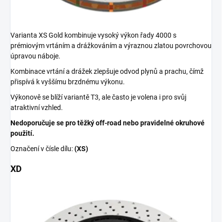
Varianta XS Gold kombinuje vysoký výkon řady 4000 s
prémiovým vrtáním a drážkováním a výraznou zlatou povrchovou
úpravou náboje.
Kombinace vrtání a drážek zlepšuje odvod plynů a prachu, čímž
přispívá k vyššímu brzdnému výkonu.
Výkonově se blíží variantě T3, ale často je volena i pro svůj
atraktivní vzhled.
Nedoporučuje se pro těžký off-road nebo pravidelné okruhové
použití.
Označení v čísle dílu:
(XS)
XD