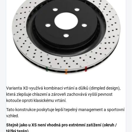
Varianta XD využívá kombinaci vrtání a důlků (dimpled design),
která zlepšuje chlazení a zároveň zachovává vyšší pevnost
kotouče oproti klasickému vrtání.
Tato konstrukce poskytuje lepší tepelný management a sportovní
vzhled.
Stejně jako u XS není vhodná pro extrémní zatížení (okruh /
těžký terén).