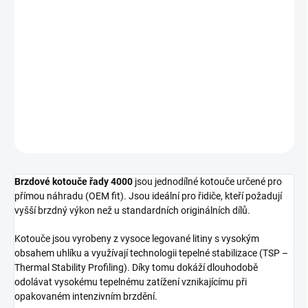
cena:
−
+
Přidat do košíku
Zadní brzdový kotouč DBA 4000 Series - T3
DETAILNÍ INFORMACE
ZEPTAT SE
Brzdové kotouče řady 4000
jsou jednodílné kotouče určené pro
přímou náhradu (OEM fit). Jsou ideální pro řidiče, kteří požadují
vyšší brzdný výkon než u standardních originálních dílů.
Kotouče jsou vyrobeny z vysoce legované litiny s vysokým
obsahem uhlíku a využívají technologii tepelné stabilizace (TSP –
Thermal Stability Profiling). Díky tomu dokáží dlouhodobě
odolávat vysokému tepelnému zatížení vznikajícímu při
opakovaném intenzivním brzdění.