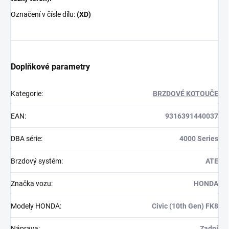
Označení v čísle dílu:
(XD)
Doplňkové parametry
Kategorie
:
BRZDOVÉ KOTOUČE
EAN
:
9316391440037
DBA série
:
4000 Series
Brzdový systém
:
ATE
Značka vozu
:
HONDA
Modely HONDA
:
Civic (10th Gen) FK8
Náprava
:
Zadní