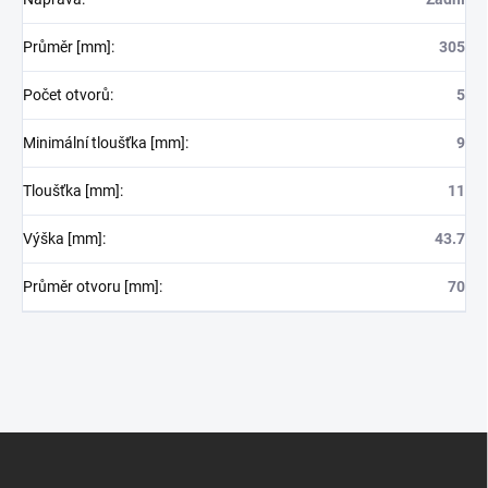
Průměr [mm]
:
305
Počet otvorů
:
5
Minimální tloušťka [mm]
:
9
Tloušťka [mm]
:
11
Výška [mm]
:
43.7
Průměr otvoru [mm]
:
70
Z
á