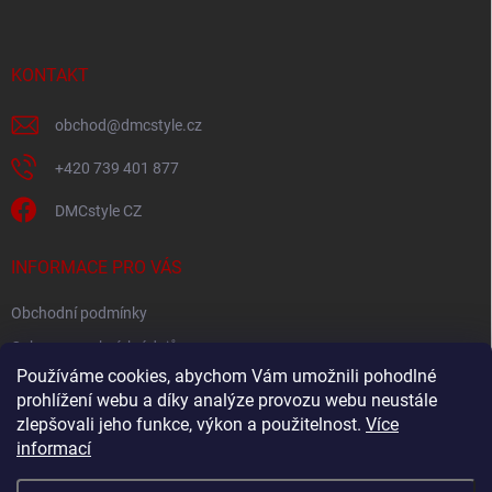
p
a
t
í
KONTAKT
obchod
@
dmcstyle.cz
+420 739 401 877
DMCstyle CZ
INFORMACE PRO VÁS
Obchodní podmínky
Ochrana osobních údajů
Používáme cookies, abychom Vám umožnili pohodlné
prohlížení webu a díky analýze provozu webu neustále
FACEBOOK
zlepšovali jeho funkce, výkon a použitelnost.
Více
informací