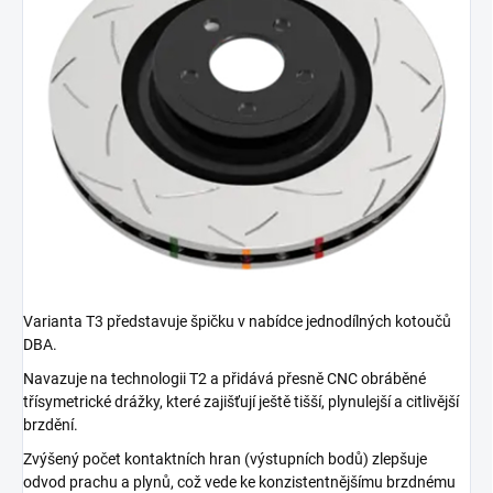
Varianta T3 představuje špičku v nabídce jednodílných kotoučů
DBA.
Navazuje na technologii T2 a přidává přesně CNC obráběné
třísymetrické drážky, které zajišťují ještě tišší, plynulejší a citlivější
brzdění.
Zvýšený počet kontaktních hran (výstupních bodů) zlepšuje
odvod prachu a plynů, což vede ke konzistentnějšímu brzdnému