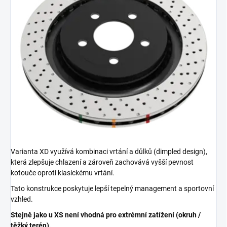
Varianta XD využívá kombinaci vrtání a důlků (dimpled design),
která zlepšuje chlazení a zároveň zachovává vyšší pevnost
kotouče oproti klasickému vrtání.
Tato konstrukce poskytuje lepší tepelný management a sportovní
vzhled.
Stejně jako u XS není vhodná pro extrémní zatížení (okruh /
těžký terén).