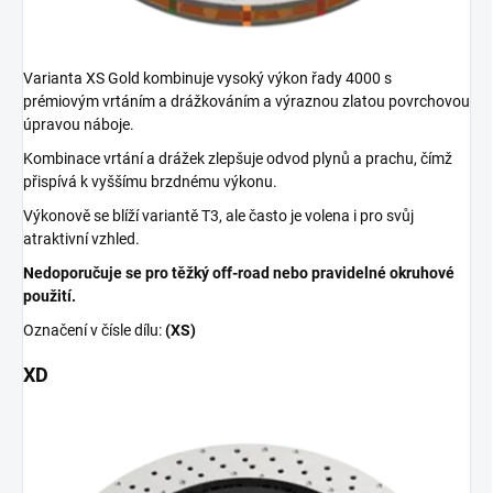
Varianta XS Gold kombinuje vysoký výkon řady 4000 s
prémiovým vrtáním a drážkováním a výraznou zlatou povrchovou
úpravou náboje.
Kombinace vrtání a drážek zlepšuje odvod plynů a prachu, čímž
přispívá k vyššímu brzdnému výkonu.
Výkonově se blíží variantě T3, ale často je volena i pro svůj
atraktivní vzhled.
Nedoporučuje se pro těžký off-road nebo pravidelné okruhové
použití.
Označení v čísle dílu:
(XS)
XD