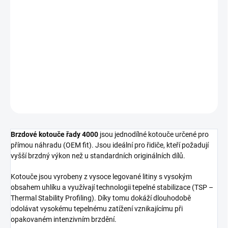
cena:
−
+
Přidat do košíku
Zadní brzdový kotouč DBA 4000 Series - T3
DETAILNÍ INFORMACE
ZEPTAT SE
Brzdové kotouče řady 4000
jsou jednodílné kotouče určené pro
přímou náhradu (OEM fit). Jsou ideální pro řidiče, kteří požadují
vyšší brzdný výkon než u standardních originálních dílů.
Kotouče jsou vyrobeny z vysoce legované litiny s vysokým
obsahem uhlíku a využívají technologii tepelné stabilizace (TSP –
Thermal Stability Profiling). Díky tomu dokáží dlouhodobě
odolávat vysokému tepelnému zatížení vznikajícímu při
opakovaném intenzivním brzdění.