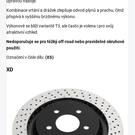
úpravou náboje.
Kombinace vrtání a drážek zlepšuje odvod plynů a prachu, čímž
přispívá k vyššímu brzdnému výkonu.
Výkonově se blíží variantě T3, ale často je volena i pro svůj
atraktivní vzhled.
Nedoporučuje se pro těžký off-road nebo pravidelné okruhové
použití.
Označení v čísle dílu:
(XS)
XD