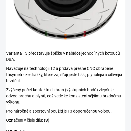
Varianta T3 představuje špičku v nabídce jednodílných kotoučů
DBA.
Navazuje na technologii T2 a přidává přesně CNC obráběné
třísymetrické drážky, které zajišťují ještě tišší, plynulejší a citlivější
brzdění.
Zvýšený počet kontaktních hran (výstupních bodů) zlepšuje
odvod prachu a plynů, což vede ke konzistentnějšímu brzdnému
výkonu.
Pro náročné a sportovní použití je T3 doporučenou volbou.
Označení v čísle dílu:
(S)