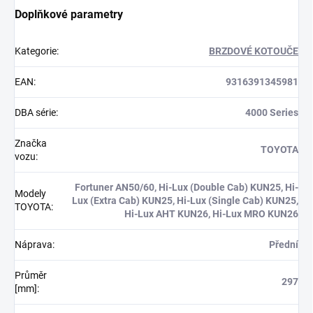
Doplňkové parametry
Kategorie
:
BRZDOVÉ KOTOUČE
EAN
:
9316391345981
DBA série
:
4000 Series
Značka
TOYOTA
vozu
:
Fortuner AN50/60, Hi-Lux (Double Cab) KUN25, Hi-
Modely
Lux (Extra Cab) KUN25, Hi-Lux (Single Cab) KUN25,
TOYOTA
:
Hi-Lux AHT KUN26, Hi-Lux MRO KUN26
Náprava
:
Přední
Průměr
297
[mm]
: