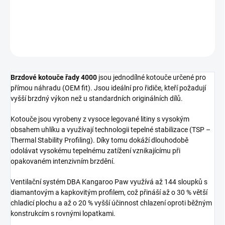
Přední brzdový kotouč DBA 4000 Series - XS
DETAILNÍ INFORMACE
ZEPTAT SE
Brzdové kotouče řady 4000
jsou jednodílné kotouče určené pro
přímou náhradu (OEM fit). Jsou ideální pro řidiče, kteří požadují
vyšší brzdný výkon než u standardních originálních dílů.
Kotouče jsou vyrobeny z vysoce legované litiny s vysokým
obsahem uhlíku a využívají technologii tepelné stabilizace (TSP –
Thermal Stability Profiling). Díky tomu dokáží dlouhodobě
odolávat vysokému tepelnému zatížení vznikajícímu při
opakovaném intenzivním brzdění.
Ventilační systém DBA Kangaroo Paw využívá až 144 sloupků s
diamantovým a kapkovitým profilem, což přináší až o 30 % větší
chladicí plochu a až o 20 % vyšší účinnost chlazení oproti běžným
konstrukcím s rovnými lopatkami.