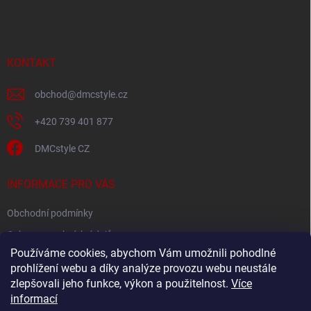
á
p
a
t
í
KONTAKT
obchod
@
dmcstyle.cz
+420 739 401 877
DMCstyle CZ
INFORMACE PRO VÁS
Obchodní podmínky
Ochrana osobních údajů
Používáme cookies, abychom Vám umožnili pohodlné
prohlížení webu a díky analýze provozu webu neustále
FACEBOOK
zlepšovali jeho funkce, výkon a použitelnost.
Více
informací