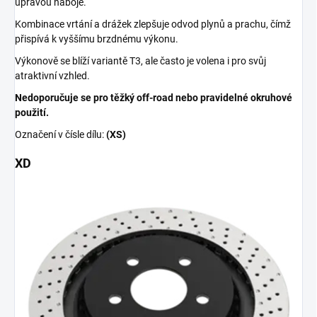
úpravou náboje.
Kombinace vrtání a drážek zlepšuje odvod plynů a prachu, čímž
přispívá k vyššímu brzdnému výkonu.
Výkonově se blíží variantě T3, ale často je volena i pro svůj
atraktivní vzhled.
Nedoporučuje se pro těžký off-road nebo pravidelné okruhové
použití.
Označení v čísle dílu:
(XS)
XD