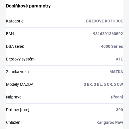
Doplňkové parametry
Kategorie
:
BRZDOVÉ KOTOUČE
EAN
:
9316391360502
DBA série
:
4000 Series
Brzdový systém
:
ATE
Značka vozu
:
MAZDA
Modely MAZDA
:
3 BK, 3 BL, 5 CR, 5 CW
Náprava
:
Přední
Průměr [mm]
:
300
Chlazení
:
Kangaroo Paw