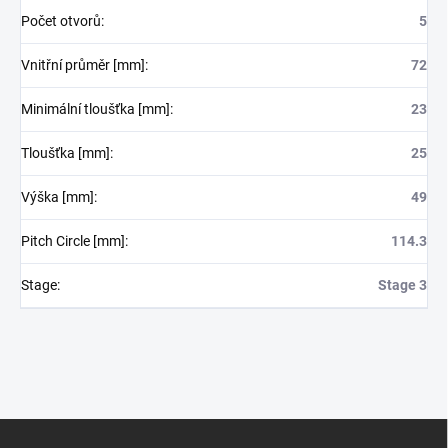
Počet otvorů
:
5
Vnitřní průměr [mm]
:
72
Minimální tloušťka [mm]
:
23
Tloušťka [mm]
:
25
Výška [mm]
:
49
Pitch Circle [mm]
:
114.3
Stage
:
Stage 3
Z