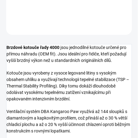
Přední brzdový kotouč DBA 4000 Series - XS
DETAILNÍ INFORMACE
ZEPTAT SE
Brzdové kotouče řady 4000
jsou jednodílné kotouče určené pro
přímou náhradu (OEM fit). Jsou ideální pro řidiče, kteří požadují
vyšší brzdný výkon než u standardních originálních dílů.
Kotouče jsou vyrobeny z vysoce legované litiny s vysokým
obsahem uhlíku a využívají technologii tepelné stabilizace (TSP –
Thermal Stability Profiling). Díky tomu dokáží dlouhodobě
odolávat vysokému tepelnému zatížení vznikajícímu při
opakovaném intenzivním brzdění.
Ventilační systém DBA Kangaroo Paw využívá až 144 sloupků s
diamantovým a kapkovitým profilem, což přináší až o 30 % větší
chladicí plochu a až o 20 % vyšší účinnost chlazení oproti běžným
konstrukcím s rovnými lopatkami.