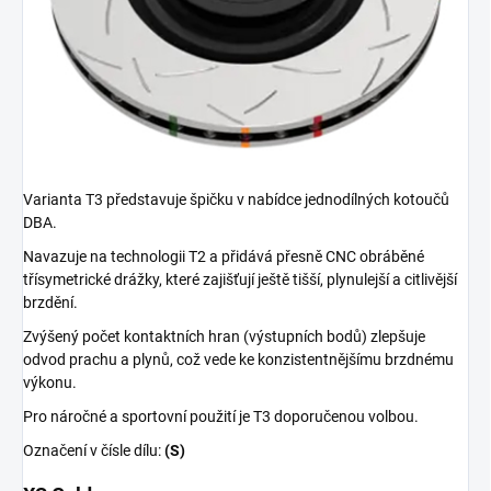
Varianta T3 představuje špičku v nabídce jednodílných kotoučů
DBA.
Navazuje na technologii T2 a přidává přesně CNC obráběné
třísymetrické drážky, které zajišťují ještě tišší, plynulejší a citlivější
brzdění.
Zvýšený počet kontaktních hran (výstupních bodů) zlepšuje
odvod prachu a plynů, což vede ke konzistentnějšímu brzdnému
výkonu.
Pro náročné a sportovní použití je T3 doporučenou volbou.
Označení v čísle dílu:
(S)