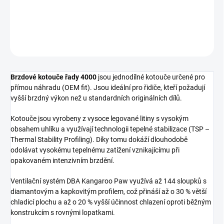
Přední brzdový kotouč DBA 4000 Series - XS
DETAILNÍ INFORMACE
ZEPTAT SE
Brzdové kotouče řady 4000
jsou jednodílné kotouče určené pro
přímou náhradu (OEM fit). Jsou ideální pro řidiče, kteří požadují
vyšší brzdný výkon než u standardních originálních dílů.
Kotouče jsou vyrobeny z vysoce legované litiny s vysokým
obsahem uhlíku a využívají technologii tepelné stabilizace (TSP –
Thermal Stability Profiling). Díky tomu dokáží dlouhodobě
odolávat vysokému tepelnému zatížení vznikajícímu při
opakovaném intenzivním brzdění.
Ventilační systém DBA Kangaroo Paw využívá až 144 sloupků s
diamantovým a kapkovitým profilem, což přináší až o 30 % větší
chladicí plochu a až o 20 % vyšší účinnost chlazení oproti běžným
konstrukcím s rovnými lopatkami.