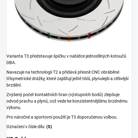
Varianta T3 představuje špičku v nabídce jednodílných kotoučů
DBA.
Navazuje na technologii T2 a přidává přesně CNC obráběné
třísymetrické drážky, které zajišťují ještě tišší, plynulejší a citlivější
brzdění.
Zvýšený počet kontaktních hran (výstupních bodů) zlepšuje
odvod prachu a plynů, což vede ke konzistentnějšímu brzdnému
výkonu.
Pro náročné a sportovní použití je T3 doporučenou volbou.
Označení v čísle dílu:
(S)