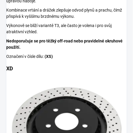
úpravou náboje.
Kombinace vrtání a drážek zlepšuje odvod plynů a prachu, čímž
přispívá k vyššímu brzdnému výkonu.
Výkonově se blíží variantě T3, ale často je volena i pro svůj
atraktivní vzhled.
Nedoporučuje se pro těžký off-road nebo pravidelné okruhové
použití.
Označení v čísle dílu:
(XS)
XD