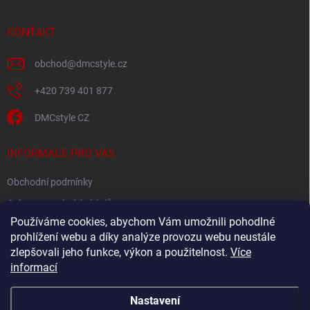
a
t
í
KONTAKT
obchod
@
dmcstyle.cz
+420 739 401 877
DMCstyle CZ
INFORMACE PRO VÁS
Obchodní podmínky
Ochrana osobních údajů
Používáme cookies, abychom Vám umožnili pohodlné
prohlížení webu a díky analýze provozu webu neustále
FACEBOOK
zlepšovali jeho funkce, výkon a použitelnost.
Více
informací
Nastavení