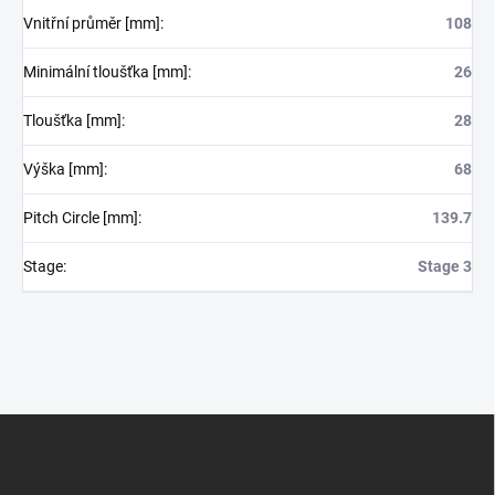
Vnitřní průměr [mm]
:
108
Minimální tloušťka [mm]
:
26
Tloušťka [mm]
:
28
Výška [mm]
:
68
Pitch Circle [mm]
:
139.7
Stage
:
Stage 3
Z
á
p