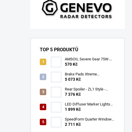
TOP 5 PRODUKTŮ
AMSOIL Severe Gear 75W-
140
570 Kč
Brake Pads Xtreme
Performance ECE R90
5 073 Kč
certified | Front Axle
(DB9021XP)
Rear Spoiler - ZL1 Style -
Gloss Black (CAMARO 16-23)
7 376 Kč
LED Diffuser Marker Lights
(CHALLENGER 15-23)
1 899 Kč
SpeedForm Quarter Window
Louvers - Gloss Black
2 711 Kč
(CHALLENGER 08-22)