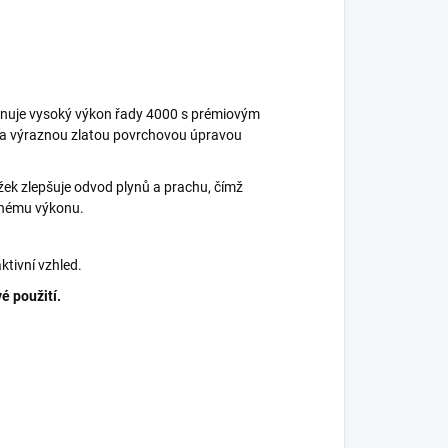
inuje vysoký výkon řady 4000 s prémiovým
 a výraznou zlatou povrchovou úpravou
žek zlepšuje odvod plynů a prachu, čímž
dnému výkonu.
aktivní vzhled.
é použití.