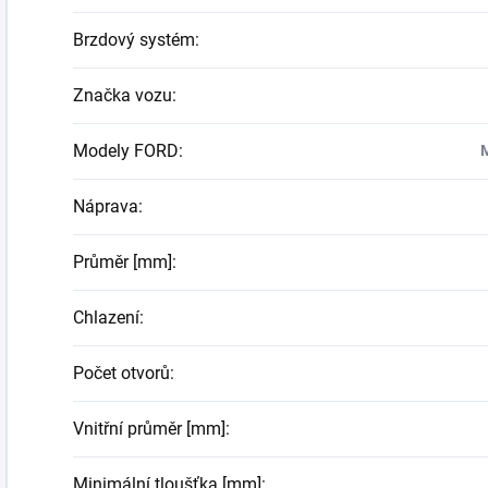
Brzdový systém
:
Značka vozu
:
Modely FORD
:
M
Náprava
:
Průměr [mm]
:
Chlazení
:
Počet otvorů
:
Vnitřní průměr [mm]
:
Minimální tloušťka [mm]
: