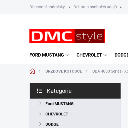
Přejít
Obchodní podmínky
Ochrana osobních údajů
na
obsah
FORD MUSTANG
CHEVROLET
DODG
Domů
BRZDOVÉ KOTOUČE
DBA 4000 Series - 
P
Kategorie
o
Přeskočit
s
kategorie
t
Ford MUSTANG
r
CHEVROLET
a
n
DODGE