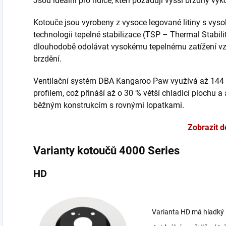
Jsou ideální pro řidiče, kteří požadují vyšší brzdný vý
Kotouče jsou vyrobeny z vysoce legované litiny s vys
technologii tepelné stabilizace (TSP – Thermal Stabili
dlouhodobě odolávat vysokému tepelnému zatížení vz
brzdění.
Ventilační systém DBA Kangaroo Paw využívá až 144
profilem, což přináší až o 30 % větší chladicí plochu a
běžným konstrukcím s rovnými lopatkami.
Zobrazit d
Varianty kotoučů 4000 Series
HD
Varianta HD má hladký p