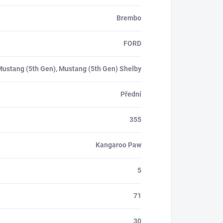
Brembo
FORD
ustang (5th Gen), Mustang (5th Gen) Shelby
Přední
355
Kangaroo Paw
5
71
30