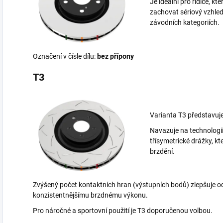
Je ideální pro řidiče, kt
zachovat sériový vzhled
závodních kategoriích.
Označení v čísle dílu:
bez přípony
T3
Varianta T3 představuj
Navazuje na technologi
třísymetrické drážky, které
brzdění.
Zvýšený počet kontaktních hran (výstupních bodů) zlepšuje o
konzistentnějšímu brzdnému výkonu.
Pro náročné a sportovní použití je T3 doporučenou volbou.