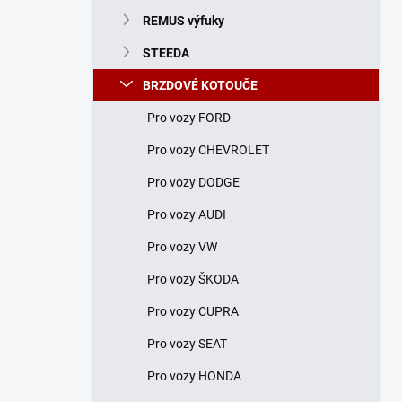
n
REMUS výfuky
í
p
STEEDA
a
n
BRZDOVÉ KOTOUČE
e
Pro vozy FORD
l
Pro vozy CHEVROLET
Pro vozy DODGE
Pro vozy AUDI
Pro vozy VW
Pro vozy ŠKODA
Pro vozy CUPRA
Pro vozy SEAT
Pro vozy HONDA