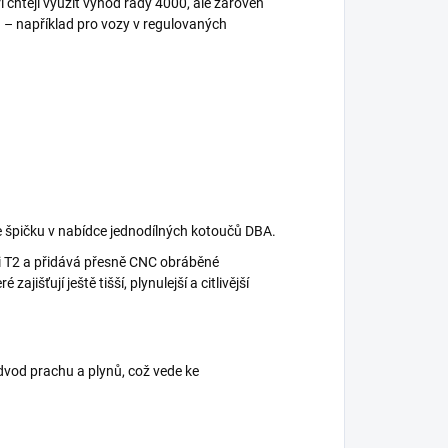
eří chtějí využít výhod řady 4000, ale zároveň
 – například pro vozy v regulovaných
e špičku v nabídce jednodílných kotoučů DBA.
i T2 a přidává přesně CNC obráběné
 zajišťují ještě tišší, plynulejší a citlivější
dvod prachu a plynů, což vede ke