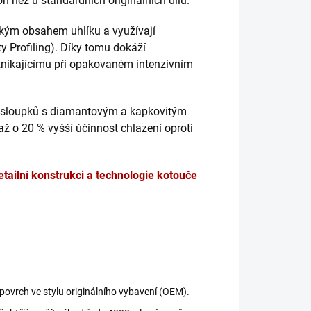
kon než u standardních originálních dílů.
okým obsahem uhlíku a využívají
ty Profiling). Díky tomu dokáží
nikajícímu při opakovaném intenzivním
 sloupků s diamantovým a kapkovitým
 až o 20 % vyšší účinnost chlazení oproti
etailní konstrukci a technologie kotouče
ovrch ve stylu originálního vybavení (OEM).