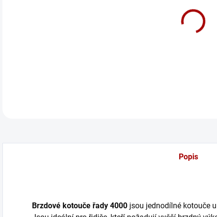
cena
Před
DETA
Popis
Brzdové kotouče řady 4000
jsou jednodílné kotouče u