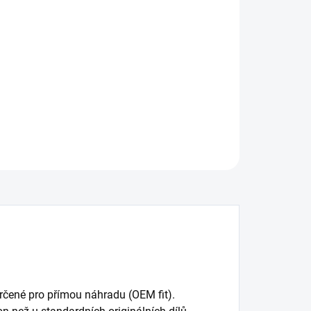
:
−
+
Přidat do košíku
ní brzdový kotouč DBA 4000 Series - XS
ILNÍ INFORMACE
ZEPTAT SE
rčené pro přímou náhradu (OEM fit).