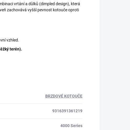
binaci vrtání a důlků (dimpled design), která
oveň zachovává vyšší pevnost kotouče oproti
vní vzhled.
těžký terén).
BRZDOVÉ KOTOUČE
9316391361219
4000 Series