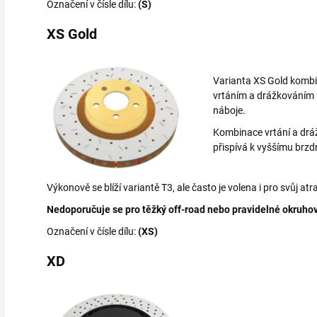
Označení v čísle dílu:
(S)
XS Gold
Varianta XS Gold komb
vrtáním a drážkováním
náboje.
Kombinace vrtání a drá
přispívá k vyššímu brz
Výkonově se blíží variantě T3, ale často je volena i pro svůj atr
Nedoporučuje se pro těžký off-road nebo pravidelné okruhov
Označení v čísle dílu:
(XS)
XD