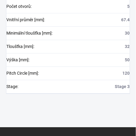
Počet otvorů
:
5
Vnitřní průměr [mm]
:
67.4
Minimální tloušťka [mm]
:
30
Tloušťka [mm]
:
32
Výška [mm]
:
50
Pitch Circle [mm]
:
120
Stage
:
Stage 3
Z