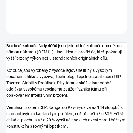
Přední brzdový kotouč DBA 4000 Series - XS
DETAILNÍ INFORMACE
ZEPTAT SE
Brzdové kotouče řady 4000
jsou jednodílné kotouče určené pro
přímou náhradu (OEM fit). Jsou ideální pro řidiče, kteří požadují
vyšší brzdný výkon než u standardních originálních dílů.
Kotouče jsou vyrobeny z vysoce legované litiny s vysokým
obsahem uhlíku a využívají technologii tepelné stabilizace (TSP –
Thermal Stability Profiling). Díky tomu dokáží dlouhodobě
odolávat vysokému tepelnému zatížení vznikajícímu při
opakovaném intenzivním brzdění.
Ventilační systém DBA Kangaroo Paw využívá až 144 sloupků s
diamantovým a kapkovitým profilem, což přináší až o 30 % větší
chladicí plochu a až o 20 % vyšší účinnost chlazení oproti běžným
konstrukcím s rovnými lopatkami.