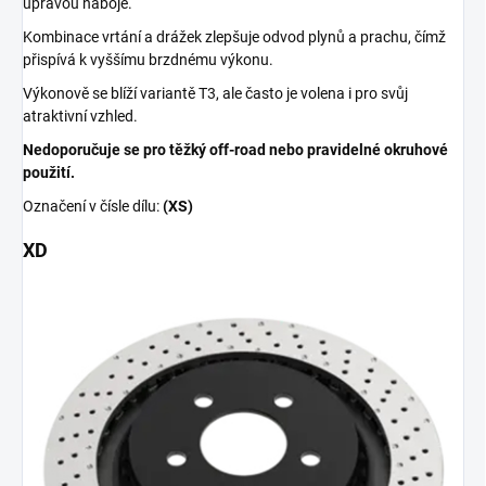
úpravou náboje.
Kombinace vrtání a drážek zlepšuje odvod plynů a prachu, čímž
přispívá k vyššímu brzdnému výkonu.
Výkonově se blíží variantě T3, ale často je volena i pro svůj
atraktivní vzhled.
Nedoporučuje se pro těžký off-road nebo pravidelné okruhové
použití.
Označení v čísle dílu:
(XS)
XD