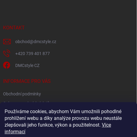
á
p
a
t
í
KONTAKT
obchod
@
dmcstyle.cz
+420 739 401 877
DMCstyle CZ
INFORMACE PRO VÁS
Obchodní podmínky
Ochrana osobních údajů
Používáme cookies, abychom Vám umožnili pohodlné
prohlížení webu a díky analýze provozu webu neustále
FACEBOOK
zlepšovali jeho funkce, výkon a použitelnost.
Více
informací