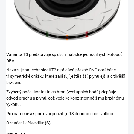
Varianta T3 představuje špičku v nabídce jednodílných kotoučů
DBA.
Navazuje na technologii T2 a přidává přesně CNC obráběné
třísymetrické drážky, které zajišťují ještě tišší, plynulejší a citlivější
brzdění.
Zvýšený počet kontaktních hran (výstupních bodů) zlepšuje
odvod prachu a plynů, což vede ke konzistentnějšímu brzdnému
výkonu.
Pro náročné a sportovní použití je T3 doporučenou volbou.
Označení v čísle dílu:
(S)