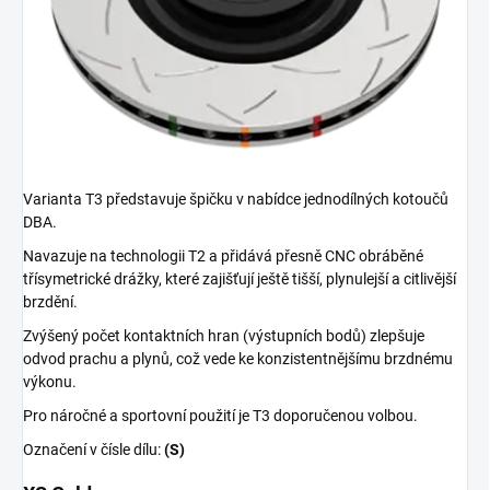
Varianta T3 představuje špičku v nabídce jednodílných kotoučů
DBA.
Navazuje na technologii T2 a přidává přesně CNC obráběné
třísymetrické drážky, které zajišťují ještě tišší, plynulejší a citlivější
brzdění.
Zvýšený počet kontaktních hran (výstupních bodů) zlepšuje
odvod prachu a plynů, což vede ke konzistentnějšímu brzdnému
výkonu.
Pro náročné a sportovní použití je T3 doporučenou volbou.
Označení v čísle dílu:
(S)