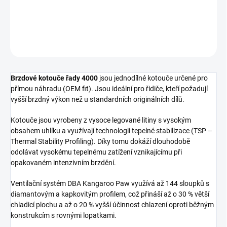
Zadní brzdový kotouč DBA 4000 Series - XS
DETAILNÍ INFORMACE
ZEPTAT SE
Brzdové kotouče řady 4000
jsou jednodílné kotouče určené pro
přímou náhradu (OEM fit). Jsou ideální pro řidiče, kteří požadují
vyšší brzdný výkon než u standardních originálních dílů.
Kotouče jsou vyrobeny z vysoce legované litiny s vysokým
obsahem uhlíku a využívají technologii tepelné stabilizace (TSP –
Thermal Stability Profiling). Díky tomu dokáží dlouhodobě
odolávat vysokému tepelnému zatížení vznikajícímu při
opakovaném intenzivním brzdění.
Ventilační systém DBA Kangaroo Paw využívá až 144 sloupků s
diamantovým a kapkovitým profilem, což přináší až o 30 % větší
chladicí plochu a až o 20 % vyšší účinnost chlazení oproti běžným
konstrukcím s rovnými lopatkami.