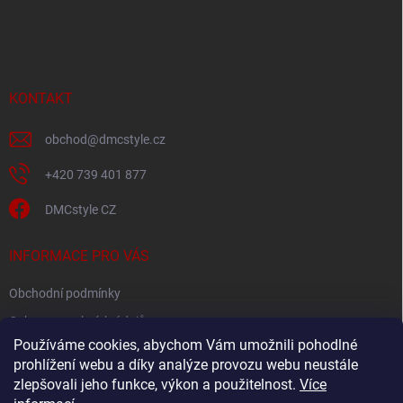
á
p
a
t
í
KONTAKT
obchod
@
dmcstyle.cz
+420 739 401 877
DMCstyle CZ
INFORMACE PRO VÁS
Obchodní podmínky
Ochrana osobních údajů
Používáme cookies, abychom Vám umožnili pohodlné
prohlížení webu a díky analýze provozu webu neustále
FACEBOOK
zlepšovali jeho funkce, výkon a použitelnost.
Více