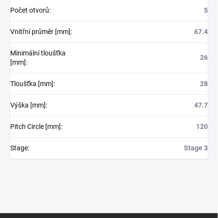
Počet otvorů
:
5
Vnitřní průměr [mm]
:
67.4
Minimální tloušťka
26
[mm]
:
Tloušťka [mm]
:
28
Výška [mm]
:
47.7
Pitch Circle [mm]
:
120
Stage
:
Stage 3
Z