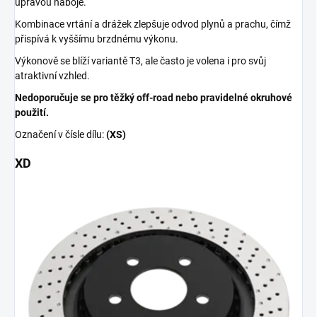
úpravou náboje.
Kombinace vrtání a drážek zlepšuje odvod plynů a prachu, čímž
přispívá k vyššímu brzdnému výkonu.
Výkonově se blíží variantě T3, ale často je volena i pro svůj
atraktivní vzhled.
Nedoporučuje se pro těžký off-road nebo pravidelné okruhové
použití.
Označení v čísle dílu:
(XS)
XD