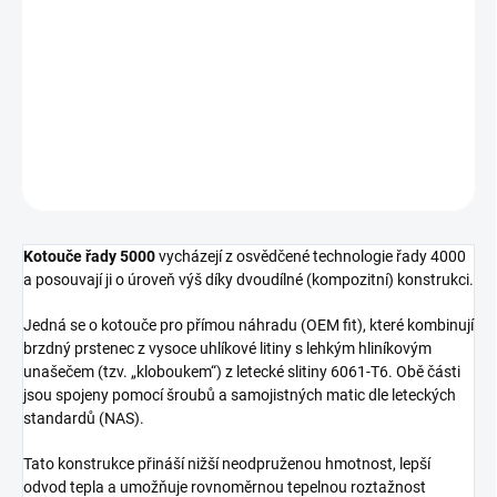
Přední brzdový kotouč DBA 5000 Series - Crossed Drilled & Slotted
2-Piece Black Hat
DETAILNÍ INFORMACE
ZEPTAT SE
Kotouče řady 5000
vycházejí z osvědčené technologie řady 4000
a posouvají ji o úroveň výš díky dvoudílné (kompozitní) konstrukci.
Jedná se o kotouče pro přímou náhradu (OEM fit), které kombinují
brzdný prstenec z vysoce uhlíkové litiny s lehkým hliníkovým
unašečem (tzv. „kloboukem“) z letecké slitiny 6061-T6. Obě části
jsou spojeny pomocí šroubů a samojistných matic dle leteckých
standardů (NAS).
Tato konstrukce přináší nižší neodpruženou hmotnost, lepší
odvod tepla a umožňuje rovnoměrnou tepelnou roztažnost