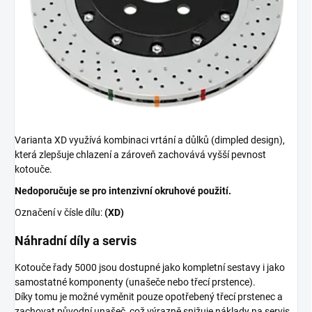
Varianta XD využívá kombinaci vrtání a důlků (dimpled design),
která zlepšuje chlazení a zároveň zachovává vyšší pevnost
kotouče.
Nedoporučuje se pro intenzivní okruhové použití.
Označení v čísle dílu:
(XD)
Náhradní díly a servis
Kotouče řady 5000 jsou dostupné jako kompletní sestavy i jako
samostatné komponenty (unašeče nebo třecí prstence).
Díky tomu je možné vyměnit pouze opotřebený třecí prstenec a
zachovat původní unašeč, což výrazně snižuje náklady na servis.