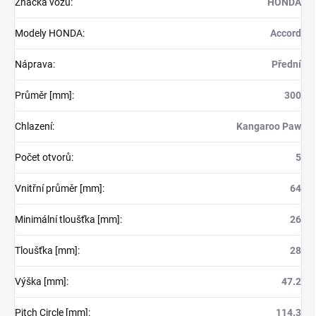
Značka vozu
:
HONDA
Modely HONDA
:
Accord
Náprava
:
Přední
Průměr [mm]
:
300
Chlazení
:
Kangaroo Paw
Počet otvorů
:
5
Vnitřní průměr [mm]
:
64
Minimální tloušťka [mm]
:
26
Tloušťka [mm]
:
28
Výška [mm]
:
47.2
Pitch Circle [mm]
:
114.3