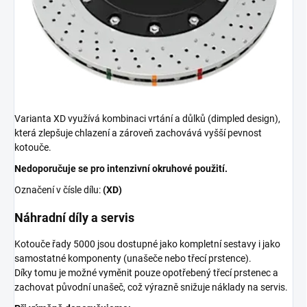
Varianta XD využívá kombinaci vrtání a důlků (dimpled design),
která zlepšuje chlazení a zároveň zachovává vyšší pevnost
kotouče.
Nedoporučuje se pro intenzivní okruhové použití.
Označení v čísle dílu:
(XD)
Náhradní díly a servis
Kotouče řady 5000 jsou dostupné jako kompletní sestavy i jako
samostatné komponenty (unašeče nebo třecí prstence).
Díky tomu je možné vyměnit pouze opotřebený třecí prstenec a
zachovat původní unašeč, což výrazně snižuje náklady na servis.