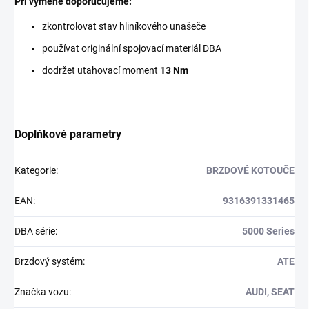
Při výměně doporučujeme:
zkontrolovat stav hliníkového unašeče
používat originální spojovací materiál DBA
dodržet utahovací moment
13 Nm
Doplňkové parametry
Kategorie
:
BRZDOVÉ KOTOUČE
EAN
:
9316391331465
DBA série
:
5000 Series
Brzdový systém
:
ATE
Značka vozu
:
AUDI, SEAT