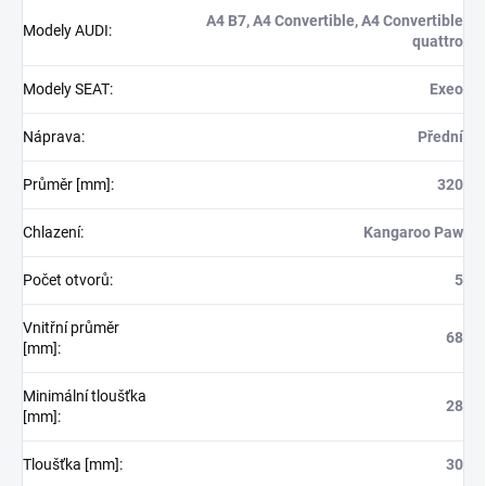
A4 B7, A4 Convertible, A4 Convertible
Modely AUDI
:
quattro
Modely SEAT
:
Exeo
Náprava
:
Přední
Průměr [mm]
:
320
Chlazení
:
Kangaroo Paw
Počet otvorů
:
5
Vnitřní průměr
68
[mm]
:
Minimální tloušťka
28
[mm]
:
Tloušťka [mm]
:
30