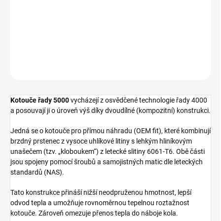
Přední brzdový kotouč DBA 5000 Series - Crossed Drilled & Slotted
2-Piece Black Hat
DETAILNÍ INFORMACE
ZEPTAT SE
Kotouče řady 5000
vycházejí z osvědčené technologie řady 4000
a posouvají ji o úroveň výš díky dvoudílné (kompozitní) konstrukci.
Jedná se o kotouče pro přímou náhradu (OEM fit), které kombinují
brzdný prstenec z vysoce uhlíkové litiny s lehkým hliníkovým
unašečem (tzv. „kloboukem“) z letecké slitiny 6061-T6. Obě části
jsou spojeny pomocí šroubů a samojistných matic dle leteckých
standardů (NAS).
Tato konstrukce přináší nižší neodpruženou hmotnost, lepší
odvod tepla a umožňuje rovnoměrnou tepelnou roztažnost
kotouče. Zároveň omezuje přenos tepla do náboje kola.