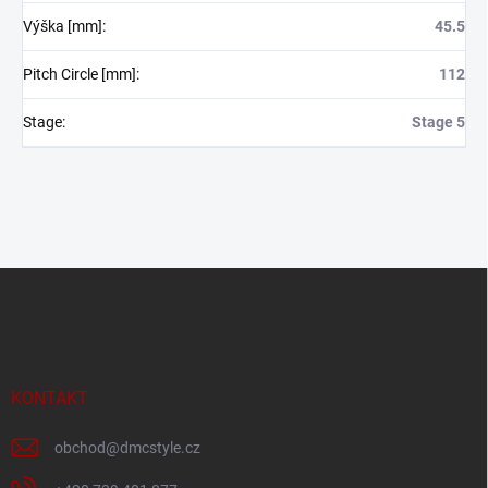
Výška [mm]
:
45.5
Pitch Circle [mm]
:
112
Stage
:
Stage 5
Z
á
p
a
t
í
KONTAKT
obchod
@
dmcstyle.cz