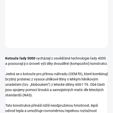
Přední brzdový kotouč DBA 5000 Series - Crossed Drilled & Slotted
2-Piece Black Hat
DETAILNÍ INFORMACE
ZEPTAT SE
Kotouče řady 5000
vycházejí z osvědčené technologie řady 4000
a posouvají ji o úroveň výš díky dvoudílné (kompozitní) konstrukci.
Jedná se o kotouče pro přímou náhradu (OEM fit), které kombinují
brzdný prstenec z vysoce uhlíkové litiny s lehkým hliníkovým
unašečem (tzv. „kloboukem“) z letecké slitiny 6061-T6. Obě části
jsou spojeny pomocí šroubů a samojistných matic dle leteckých
standardů (NAS).
Tato konstrukce přináší nižší neodpruženou hmotnost, lepší
odvod tepla a umožňuje rovnoměrnou tepelnou roztažnost