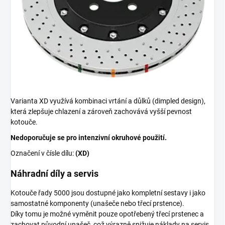
Varianta XD využívá kombinaci vrtání a důlků (dimpled design),
která zlepšuje chlazení a zároveň zachovává vyšší pevnost
kotouče.
Nedoporučuje se pro intenzivní okruhové použití.
Označení v čísle dílu:
(XD)
Náhradní díly a servis
Kotouče řady 5000 jsou dostupné jako kompletní sestavy i jako
samostatné komponenty (unašeče nebo třecí prstence).
Díky tomu je možné vyměnit pouze opotřebený třecí prstenec a
zachovat původní unašeč, což výrazně snižuje náklady na servis.