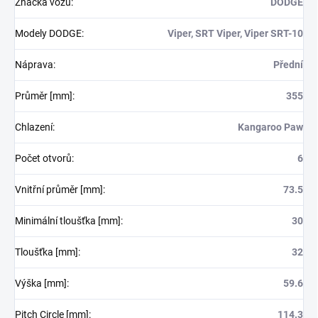
Značka vozu
:
DODGE
Modely DODGE
:
Viper, SRT Viper, Viper SRT-10
Náprava
:
Přední
Průměr [mm]
:
355
Chlazení
:
Kangaroo Paw
Počet otvorů
:
6
Vnitřní průměr [mm]
:
73.5
Minimální tloušťka [mm]
:
30
Tloušťka [mm]
:
32
Výška [mm]
:
59.6
Pitch Circle [mm]
:
114.3