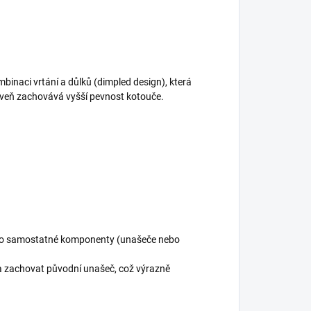
binaci vrtání a důlků (dimpled design), která
roveň zachovává vyšší pevnost kotouče.
jako samostatné komponenty (unašeče nebo
a zachovat původní unašeč, což výrazně