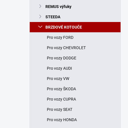
n
REMUS výfuky
í
p
STEEDA
a
n
BRZDOVÉ KOTOUČE
e
Pro vozy FORD
l
Pro vozy CHEVROLET
Pro vozy DODGE
Pro vozy AUDI
Pro vozy VW
Pro vozy ŠKODA
Pro vozy CUPRA
Pro vozy SEAT
Pro vozy HONDA