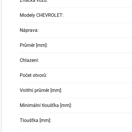
Značka vozu
:
Modely CHEVROLET
:
Náprava
:
Průměr [mm]
:
Chlazení
:
Počet otvorů
:
Vnitřní průměr [mm]
:
Minimální tloušťka [mm]
:
Tloušťka [mm]
: