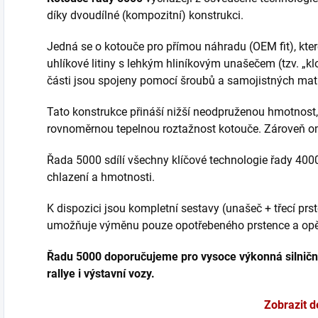
díky dvoudílné (kompozitní) konstrukci.
Jedná se o kotouče pro přímou náhradu (OEM fit), kte
uhlíkové litiny s lehkým hliníkovým unašečem (tzv. „kl
části jsou spojeny pomocí šroubů a samojistných mati
Tato konstrukce přináší nižší neodpruženou hmotnost,
rovnoměrnou tepelnou roztažnost kotouče. Zároveň om
Řada 5000 sdílí všechny klíčové technologie řady 4000
chlazení a hmotnosti.
K dispozici jsou kompletní sestavy (unašeč + třecí prs
umožňuje výměnu pouze opotřebeného prstence a opě
Řadu 5000 doporučujeme pro vysoce výkonná silniční
rallye i výstavní vozy.
Zobrazit d