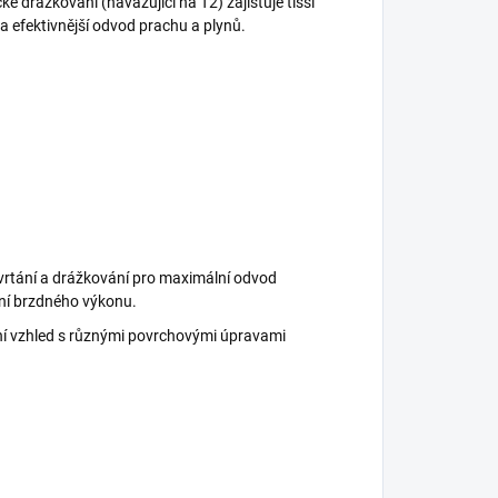
é drážkování (navazující na T2) zajišťuje tišší
 a efektivnější odvod prachu a plynů.
vrtání a drážkování pro maximální odvod
ení brzdného výkonu.
vní vzhled s různými povrchovými úpravami