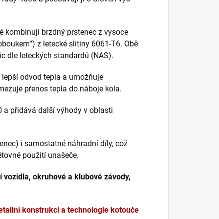
ré kombinují brzdný prstenec z vysoce
oboukem“) z letecké slitiny 6061-T6. Obě
c dle leteckých standardů (NAS).
 lepší odvod tepla a umožňuje
ezuje přenos tepla do náboje kola.
 a přidává další výhody v oblasti
tenec) i samostatné náhradní díly, což
tovné použití unašeče.
 vozidla, okruhové a klubové závody,
etailní konstrukci a technologie kotouče