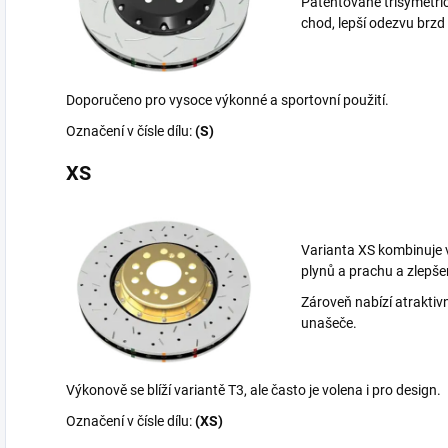
Patentované třísymetrick
chod, lepší odezvu brzd
Doporučeno pro vysoce výkonné a sportovní použití.
Označení v čísle dílu:
(S)
XS
Varianta XS kombinuje 
plynů a prachu a zlepš
Zároveň nabízí atrakti
unašeče.
Výkonově se blíží variantě T3, ale často je volena i pro design.
Označení v čísle dílu:
(XS)