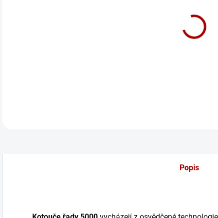
cena
Před
Slot
DETA
Popis
Kotouče řady 5000
vycházejí z osvědčené technologie 