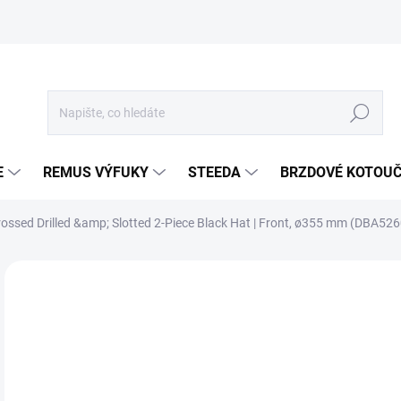
Hledat
E
REMUS VÝFUKY
STEEDA
BRZDOVÉ KOTOU
rossed Drilled &amp; Slotted 2-Piece Black Hat | Front, ø355 mm (DBA5
Neohodnoceno
Podrobnosti hodnocení
ZNA
12
10 
Měr
SKL