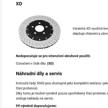
XD
Varianta XD využívá kom
zlepšuje chlazení a zá
Nedoporučuje se pro intenzivní okruhové použití.
Označení v čísle dílu:
(XD)
Náhradní díly a servis
Kotouče řady 5000 jsou dostupné jako kompletní sestavy i 
třecí prstence).
Díky tomu je možné vyměnit pouze opotřebený třecí prstenec 
snižuje náklady na servis.
Při výměně doporučujeme: