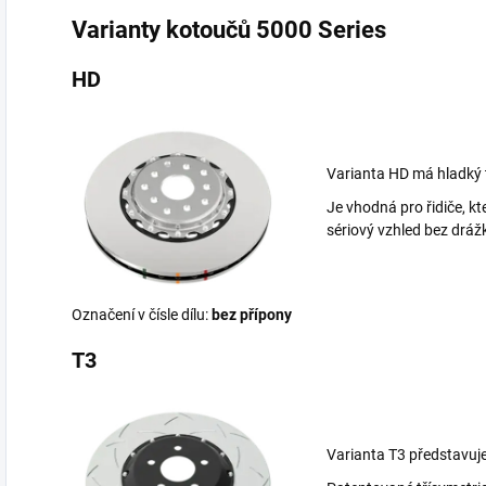
Varianty kotoučů 5000 Series
HD
Varianta HD má hladký t
Je vhodná pro řidiče, kte
sériový vzhled bez dráž
Označení v čísle dílu:
bez přípony
T3
Varianta T3 představuje