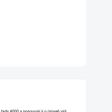
:
−
+
Přidat do košíku
ní brzdový kotouč DBA 5000 Series - Crossed Drilled &
ted 2-Piece Black Hat
ILNÍ INFORMACE
ZEPTAT SE
řady 4000 a posouvají ji o úroveň výš