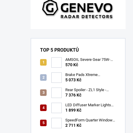
TOP 5 PRODUKTŮ
AMSOIL Severe Gear 75W-
140
570 Kč
Brake Pads Xtreme
Performance ECE R90
5 073 Kč
certified | Front Axle
(DB9021XP)
Rear Spoiler - ZL1 Style -
Gloss Black (CAMARO 16-23)
7 376 Kč
LED Diffuser Marker Lights
(CHALLENGER 15-23)
1 899 Kč
SpeedForm Quarter Window
Louvers - Gloss Black
2 711 Kč
(CHALLENGER 08-22)