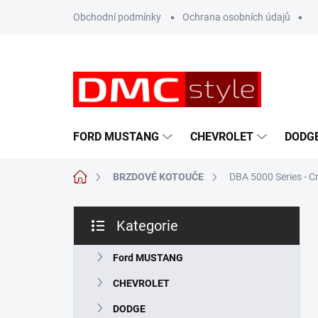
Přejít
Obchodní podmínky
Ochrana osobních údajů
na
obsah
FORD MUSTANG
CHEVROLET
DODG
Domů
BRZDOVÉ KOTOUČE
DBA 5000 Series - C
P
Kategorie
o
Přeskočit
s
kategorie
t
Ford MUSTANG
r
CHEVROLET
a
n
DODGE