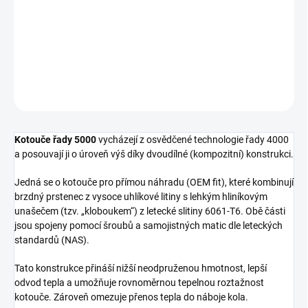
Přední brzdový kotouč DBA 5000 Series - Crossed Drilled & Slotted
2-Piece Gold Hat
DETAILNÍ INFORMACE
ZEPTAT SE
Kotouče řady 5000
vycházejí z osvědčené technologie řady 4000
a posouvají ji o úroveň výš díky dvoudílné (kompozitní) konstrukci.
Jedná se o kotouče pro přímou náhradu (OEM fit), které kombinují
brzdný prstenec z vysoce uhlíkové litiny s lehkým hliníkovým
unašečem (tzv. „kloboukem“) z letecké slitiny 6061-T6. Obě části
jsou spojeny pomocí šroubů a samojistných matic dle leteckých
standardů (NAS).
Tato konstrukce přináší nižší neodpruženou hmotnost, lepší
odvod tepla a umožňuje rovnoměrnou tepelnou roztažnost
kotouče. Zároveň omezuje přenos tepla do náboje kola.