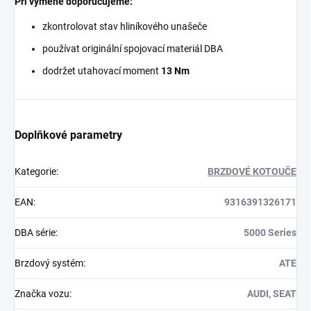
Při výměně doporučujeme:
zkontrolovat stav hliníkového unašeče
používat originální spojovací materiál DBA
dodržet utahovací moment
13 Nm
Doplňkové parametry
Kategorie
:
BRZDOVÉ KOTOUČE
EAN
:
9316391326171
DBA série
:
5000 Series
Brzdový systém
:
ATE
Značka vozu
:
AUDI, SEAT