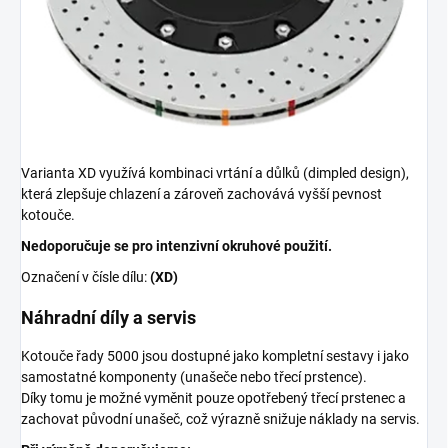
Varianta XD využívá kombinaci vrtání a důlků (dimpled design),
která zlepšuje chlazení a zároveň zachovává vyšší pevnost
kotouče.
Nedoporučuje se pro intenzivní okruhové použití.
Označení v čísle dílu:
(XD)
Náhradní díly a servis
Kotouče řady 5000 jsou dostupné jako kompletní sestavy i jako
samostatné komponenty (unašeče nebo třecí prstence).
Díky tomu je možné vyměnit pouze opotřebený třecí prstenec a
zachovat původní unašeč, což výrazně snižuje náklady na servis.