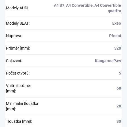
A4 B7, A4 Convertible, A4 Convertible
Modely AUDI
:
quattro
Modely SEAT
:
Exeo
Náprava
:
Přední
Průměr [mm]
:
320
Chlazení
:
Kangaroo Paw
Počet otvorů
:
5
Vnitřní průměr
68
[mm]
:
Minimální tloušťka
28
[mm]
:
Tloušťka [mm]
:
30