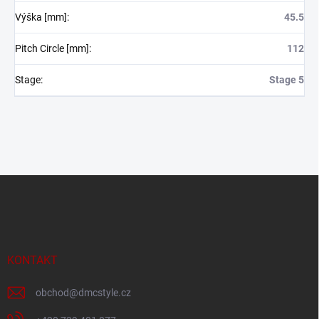
Výška [mm]
:
45.5
Pitch Circle [mm]
:
112
Stage
:
Stage 5
Z
á
p
a
t
í
KONTAKT
obchod
@
dmcstyle.cz