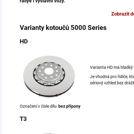
rallye i výstavní vozy.
Zobrazit d
Varianty kotoučů 5000 Series
HD
Varianta HD má hladký t
Je vhodná pro řidiče, kte
sériový vzhled bez dráž
Označení v čísle dílu:
bez přípony
T3