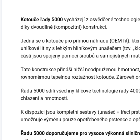
Kotouče řady 5000
vycházejí z osvědčené technologie 
díky dvoudílné (kompozitní) konstrukci.
Jedná se o kotouče pro přímou náhradu (OEM fit), kte
uhlíkové litiny s lehkým hliníkovým unašečem (tzv. „kl
části jsou spojeny pomocí šroubů a samojistných mati
Tato konstrukce přináší nižší neodpruženou hmotnost,
rovnoměrnou tepelnou roztažnost kotouče. Zároveň om
Řada 5000 sdílí všechny klíčové technologie řady 4000
chlazení a hmotnosti.
K dispozici jsou kompletní sestavy (unašeč + třecí prs
umožňuje výměnu pouze opotřebeného prstence a opě
Řadu 5000 doporučujeme pro vysoce výkonná silniční