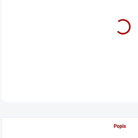
cena
Před
DETA
Popis