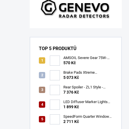
TOP 5 PRODUKTŮ
AMSOIL Severe Gear 75W-
140
570 Kč
Brake Pads Xtreme
Performance ECE R90
5 073 Kč
certified | Front Axle
(DB9021XP)
Rear Spoiler - ZL1 Style -
Gloss Black (CAMARO 16-23)
7 376 Kč
LED Diffuser Marker Lights
(CHALLENGER 15-23)
1 899 Kč
SpeedForm Quarter Window
Louvers - Gloss Black
2 711 Kč
(CHALLENGER 08-22)