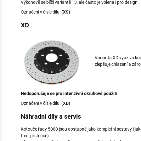
Výkonově se blíží variantě T3, ale často je volena i pro design.
Označení v čísle dílu:
(XS)
XD
Varianta XD využívá kom
zlepšuje chlazení a zá
Nedoporučuje se pro intenzivní okruhové použití.
Označení v čísle dílu:
(XD)
Náhradní díly a servis
Kotouče řady 5000 jsou dostupné jako kompletní sestavy i 
třecí prstence).