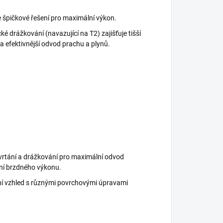
 špičkové řešení pro maximální výkon.
é drážkování (navazující na T2) zajišťuje tišší
 a efektivnější odvod prachu a plynů.
vrtání a drážkování pro maximální odvod
ení brzdného výkonu.
vní vzhled s různými povrchovými úpravami