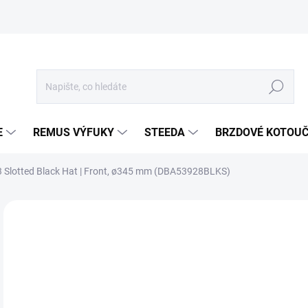
Hledat
E
REMUS VÝFUKY
STEEDA
BRZDOVÉ KOTOU
3 Slotted Black Hat | Front, ø345 mm (DBA53928BLKS)
Neohodnoceno
Podrobnosti hodnocení
ZNA
14
11 
Měr
SKL