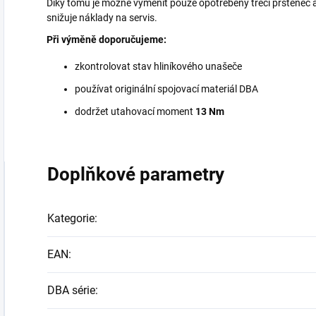
Díky tomu je možné vyměnit pouze opotřebený třecí prstenec 
snižuje náklady na servis.
Při výměně doporučujeme:
zkontrolovat stav hliníkového unašeče
používat originální spojovací materiál DBA
dodržet utahovací moment
13 Nm
Doplňkové parametry
Kategorie
:
EAN
:
DBA série
: