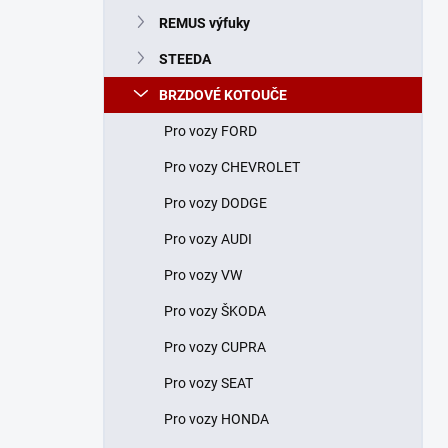
n
REMUS výfuky
í
p
STEEDA
a
n
BRZDOVÉ KOTOUČE
e
Pro vozy FORD
l
Pro vozy CHEVROLET
Pro vozy DODGE
Pro vozy AUDI
Pro vozy VW
Pro vozy ŠKODA
Pro vozy CUPRA
Pro vozy SEAT
Pro vozy HONDA