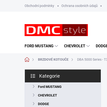
Přejít
Obchodní podmínky
Ochrana osobních údajů
na
obsah
FORD MUSTANG
CHEVROLET
DODG
Domů
BRZDOVÉ KOTOUČE
DBA 5000 Series - T
P
Kategorie
o
Přeskočit
s
kategorie
t
Ford MUSTANG
r
CHEVROLET
a
n
DODGE