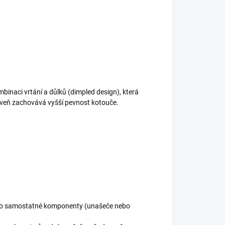
binaci vrtání a důlků (dimpled design), která
roveň zachovává vyšší pevnost kotouče.
jako samostatné komponenty (unašeče nebo