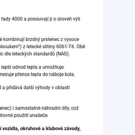
řady 4000 a posouvají ji o úroveň výš
ré kombinují brzdný prstenec z vysoce
oboukem“) z letecké slitiny 6061-T6. Obě
c dle leteckých standardů (NAS).
 lepší odvod tepla a umožňuje
ezuje přenos tepla do náboje kola.
 a přidává další výhody v oblasti
tenec) i samostatné náhradní díly, což
tovné použití unašeče.
 vozidla, okruhové a klubové závody,