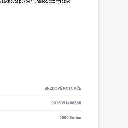
a zachovat původní unašeč, což výrazně
BRZDOVÉ KOTOUČE
9316391480668
5000 Series