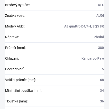
Brzdový systém
:
ATE
Značka vozu
:
AUDI
Modely AUDI
:
A8 quattro D4/4H, SQ5 8R
Náprava
:
Přední
Průměr [mm]
:
380
Chlazení
:
Kangaroo Paw
Počet otvorů
:
5
Vnitřní průměr [mm]
:
68
Minimální tloušťka [mm]
:
34
Tloušťka [mm]
:
36