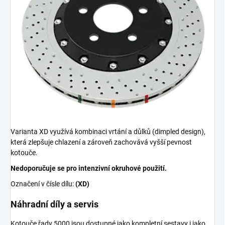
Varianta XD využívá kombinaci vrtání a důlků (dimpled design),
která zlepšuje chlazení a zároveň zachovává vyšší pevnost
kotouče.
Nedoporučuje se pro intenzivní okruhové použití.
Označení v čísle dílu:
(XD)
Náhradní díly a servis
Kotouče řady 5000 jsou dostupné jako kompletní sestavy i jako