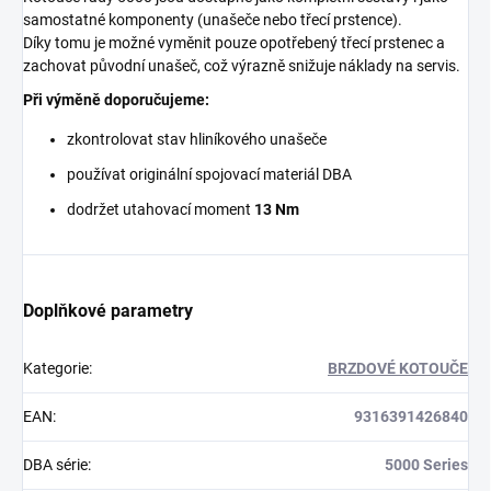
samostatné komponenty (unašeče nebo třecí prstence).
Díky tomu je možné vyměnit pouze opotřebený třecí prstenec a
zachovat původní unašeč, což výrazně snižuje náklady na servis.
Při výměně doporučujeme:
zkontrolovat stav hliníkového unašeče
používat originální spojovací materiál DBA
dodržet utahovací moment
13 Nm
Doplňkové parametry
Kategorie
:
BRZDOVÉ KOTOUČE
EAN
:
9316391426840
DBA série
:
5000 Series