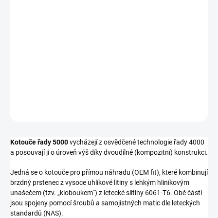
Měrná
SKLADEM DO 5-10 DNÍ
cena:
−
+
Přidat do košíku
Přední brzdový kotouč DBA 5000 Series - T3 Slotted Black Hat
DETAILNÍ INFORMACE
ZEPTAT SE
Kotouče řady 5000
vycházejí z osvědčené technologie řady 4000
a posouvají ji o úroveň výš díky dvoudílné (kompozitní) konstrukci.
Jedná se o kotouče pro přímou náhradu (OEM fit), které kombinují
brzdný prstenec z vysoce uhlíkové litiny s lehkým hliníkovým
unašečem (tzv. „kloboukem“) z letecké slitiny 6061-T6. Obě části
jsou spojeny pomocí šroubů a samojistných matic dle leteckých
standardů (NAS).