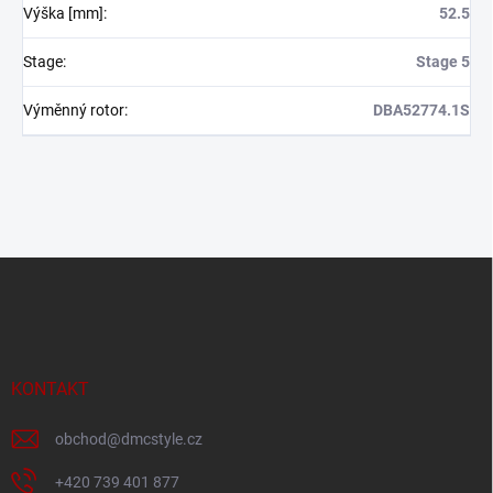
Výška [mm]
:
52.5
Stage
:
Stage 5
Výměnný rotor
:
DBA52774.1S
Z
á
p
a
t
í
KONTAKT
obchod
@
dmcstyle.cz
+420 739 401 877