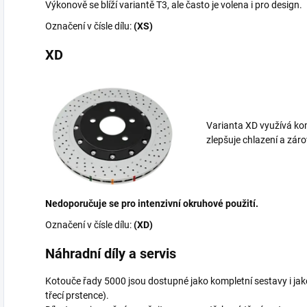
Výkonově se blíží variantě T3, ale často je volena i pro design.
Označení v čísle dílu:
(XS)
XD
Varianta XD využívá kom
zlepšuje chlazení a zá
Nedoporučuje se pro intenzivní okruhové použití.
Označení v čísle dílu:
(XD)
Náhradní díly a servis
Kotouče řady 5000 jsou dostupné jako kompletní sestavy i 
třecí prstence).