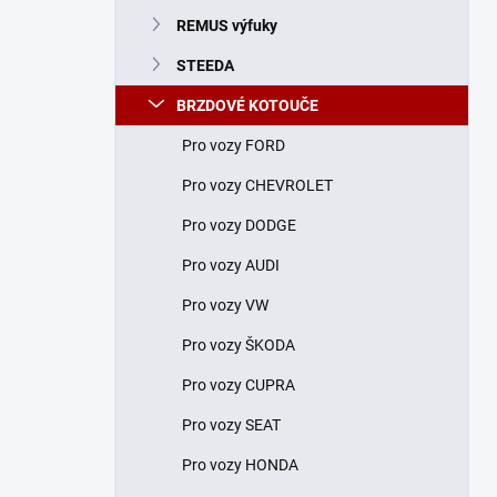
n
REMUS výfuky
í
p
STEEDA
a
n
BRZDOVÉ KOTOUČE
e
Pro vozy FORD
l
Pro vozy CHEVROLET
Pro vozy DODGE
Pro vozy AUDI
Pro vozy VW
Pro vozy ŠKODA
Pro vozy CUPRA
Pro vozy SEAT
Pro vozy HONDA