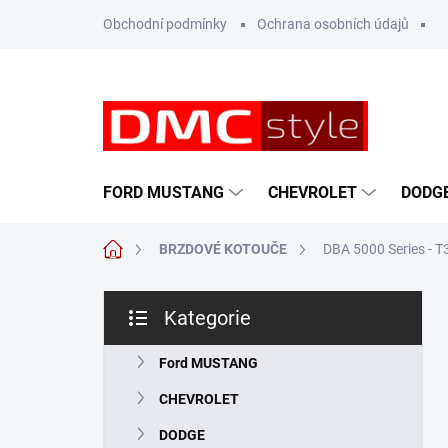
Přejít
Obchodní podmínky
Ochrana osobních údajů
na
obsah
FORD MUSTANG
CHEVROLET
DODG
Domů
BRZDOVÉ KOTOUČE
DBA 5000 Series - T
P
Kategorie
o
Přeskočit
s
kategorie
t
Ford MUSTANG
r
CHEVROLET
a
n
DODGE