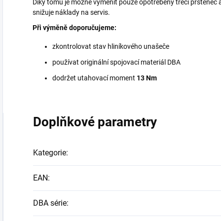
Díky tomu je možné vyměnit pouze opotřebený třecí prstenec 
snižuje náklady na servis.
Při výměně doporučujeme:
zkontrolovat stav hliníkového unašeče
používat originální spojovací materiál DBA
dodržet utahovací moment
13 Nm
Doplňkové parametry
Kategorie
:
EAN
:
DBA série
: