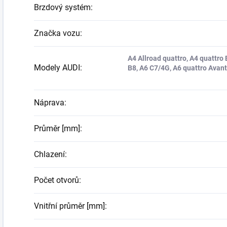
Brzdový systém
:
Značka vozu
:
A4 Allroad quattro, A4 quattro 
Modely AUDI
:
B8, A6 C7/4G, A6 quattro Avant
Náprava
:
Průměr [mm]
:
Chlazení
:
Počet otvorů
:
Vnitřní průměr [mm]
: