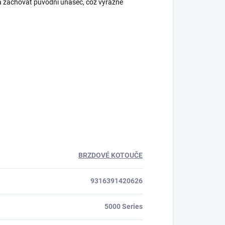
a zachovat původní unašeč, což výrazně
BRZDOVÉ KOTOUČE
9316391420626
5000 Series