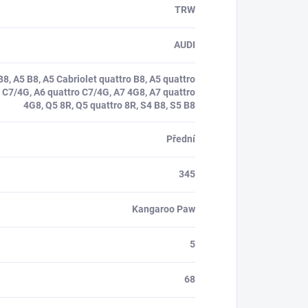
TRW
AUDI
B8, A5 B8, A5 Cabriolet quattro B8, A5 quattro
 C7/4G, A6 quattro C7/4G, A7 4G8, A7 quattro
4G8, Q5 8R, Q5 quattro 8R, S4 B8, S5 B8
Přední
345
Kangaroo Paw
5
68