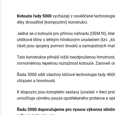
Kotouče řady 5000
vycházejí z osvědčené technologie 
díky dvoudílné (kompozitní) konstrukci.
Jedná se o kotouče pro přímou náhradu (OEM fit), kte
uhlíkové litiny s lehkým hliníkovým unašečem (tzv. „kl
části jsou spojeny pomocí šroubů a samojistných mati
Tato konstrukce přináší nižší neodpruženou hmotnost,
rovnoměrnou tepelnou roztažnost kotouče. Zároveň om
Řada 5000 sdílí všechny klíčové technologie řady 4000
chlazení a hmotnosti.
K dispozici jsou kompletní sestavy (unašeč + třecí prs
umožňuje výměnu pouze opotřebeného prstence a opě
Řadu 5000 doporučujeme pro vysoce výkonná silniční