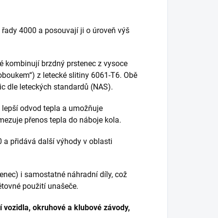
řady 4000 a posouvají ji o úroveň výš
ré kombinují brzdný prstenec z vysoce
oboukem“) z letecké slitiny 6061-T6. Obě
c dle leteckých standardů (NAS).
 lepší odvod tepla a umožňuje
ezuje přenos tepla do náboje kola.
 a přidává další výhody v oblasti
tenec) i samostatné náhradní díly, což
tovné použití unašeče.
 vozidla, okruhové a klubové závody,