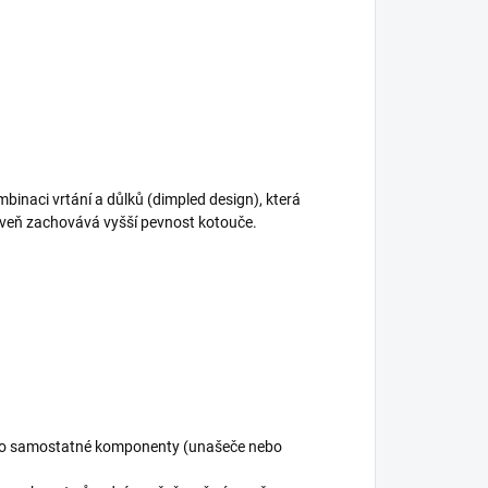
binaci vrtání a důlků (dimpled design), která
roveň zachovává vyšší pevnost kotouče.
jako samostatné komponenty (unašeče nebo