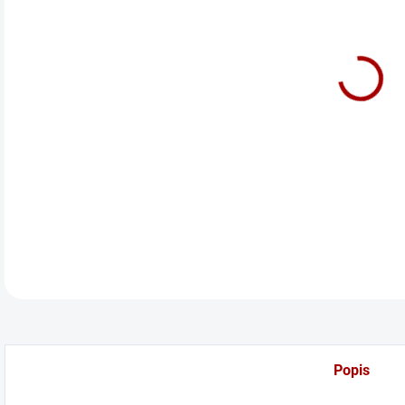
cena
Před
DETA
Popis