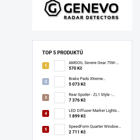
TOP 5 PRODUKTŮ
AMSOIL Severe Gear 75W-
140
570 Kč
Brake Pads Xtreme
Performance ECE R90
5 073 Kč
certified | Front Axle
(DB9021XP)
Rear Spoiler - ZL1 Style -
Gloss Black (CAMARO 16-23)
7 376 Kč
LED Diffuser Marker Lights
(CHALLENGER 15-23)
1 899 Kč
SpeedForm Quarter Window
Louvers - Gloss Black
2 711 Kč
(CHALLENGER 08-22)