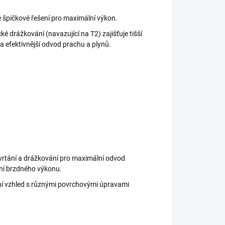
 špičkové řešení pro maximální výkon.
é drážkování (navazující na T2) zajišťuje tišší
 a efektivnější odvod prachu a plynů.
vrtání a drážkování pro maximální odvod
ení brzdného výkonu.
vní vzhled s různými povrchovými úpravami