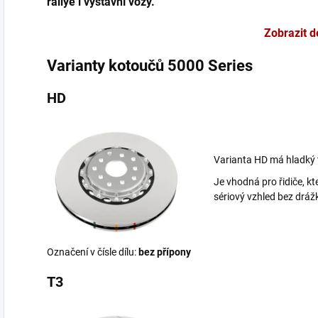
rallye i výstavní vozy.
Zobrazit d
Varianty kotoučů 5000 Series
HD
Varianta HD má hladký t
Je vhodná pro řidiče, kte
sériový vzhled bez dráž
Označení v čísle dílu:
bez přípony
T3