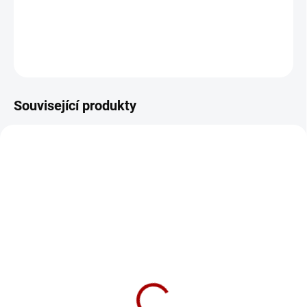
Zadní brzdový kotouč DBA Street Series - plain
DETAILNÍ INFORMACE
ZEPTAT SE
Související produkty
DB1759XP
DB1759SS
SKLADEM DO 5-10 DNÍ
SKLADEM DO 5-10 DNÍ
Brake Pads Xtreme
Brake Pads Street Series
Performance | Rear Axle
Ceramic | Rear Axle
(DB1759XP)
(DB1759SS)