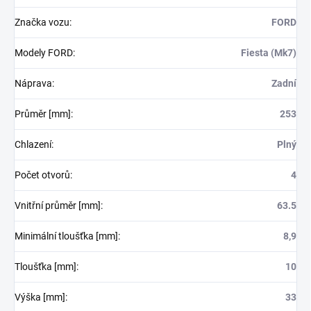
Značka vozu
:
FORD
Modely FORD
:
Fiesta (Mk7)
Náprava
:
Zadní
Průměr [mm]
:
253
Chlazení
:
Plný
Počet otvorů
:
4
Vnitřní průměr [mm]
:
63.5
Minimální tloušťka [mm]
:
8,9
Tloušťka [mm]
:
10
Výška [mm]
:
33