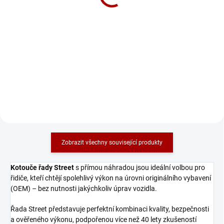
3 540 Kč
1 698 Kč
2 926 Kč bez DPH
1 403 Kč bez DPH
Do košíku
Do košíku
Zadní brzdové destičky Xtreme
Zadní brzdové destičky Street
Performance
Series Ceramic
Zobrazit všechny související produkty
Kotouče řady Street
s přímou náhradou jsou ideální volbou pro
řidiče, kteří chtějí spolehlivý výkon na úrovni originálního vybavení
(OEM) – bez nutnosti jakýchkoliv úprav vozidla.
Řada Street představuje perfektní kombinaci kvality, bezpečnosti
a ověřeného výkonu, podpořenou více než 40 lety zkušeností