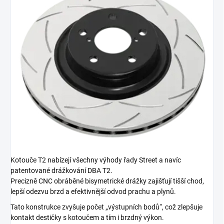
Kotouče T2 nabízejí všechny výhody řady Street a navíc
patentované drážkování DBA T2.
Precizně CNC obráběné bisymetrické drážky zajišťují tišší chod,
lepší odezvu brzd a efektivnější odvod prachu a plynů.
Tato konstrukce zvyšuje počet „výstupních bodů“, což zlepšuje
kontakt destičky s kotoučem a tím i brzdný výkon.