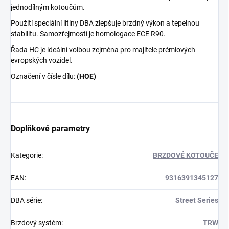
jednodílným kotoučům.
Použití speciální litiny DBA zlepšuje brzdný výkon a tepelnou
stabilitu. Samozřejmostí je homologace ECE R90.
Řada HC je ideální volbou zejména pro majitele prémiových
evropských vozidel.
Označení v čísle dílu:
(HOE)
Doplňkové parametry
Kategorie
:
BRZDOVÉ KOTOUČE
EAN
:
9316391345127
DBA série
:
Street Series
Brzdový systém
:
TRW