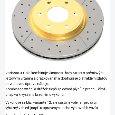
Varianta X Gold kombinuje vlastnosti řady Street s prémiovým
křížovým vrtáním a drážkováním a doplňuje je o atraktivní zlatou
povrchovou úpravu náboje.
Kombinace vrtání a drážek zlepšuje odvod plynů a prachu, čímž
přispívá k vyššímu brzdnému výkonu.
Výkonově se blíží variantě T2, ale často je volena i pro svůj
výrazný vzhled (např. u upravených nebo výstavních vozů).