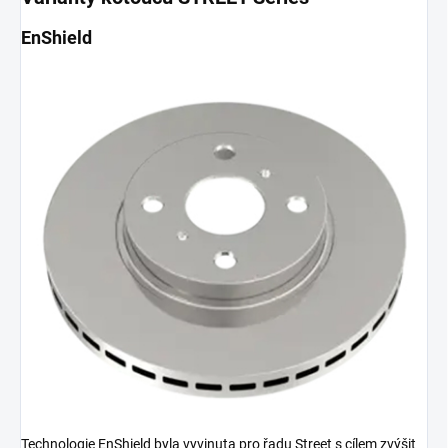
EnShield
Technologie EnShield byla vyvinuta pro řadu Street s cílem zvýšit