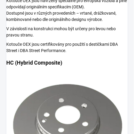
Kotouče OEX jsou navrženy speciálně pro evropská vozidla a plně
odpovídají originálním specifikacím (OEM).
Dostupné jsou v různých provedeních – vrtané, drážkované,
kombinované nebo dle originálního designu výrobce.
V závislosti na konstrukci mohou být určeny pro levou nebo
pravou stranu.
Kotouče OEX jsou certifikovány pro použití s destičkami DBA
Street i DBA Street Performance.
HC (Hybrid Composite)