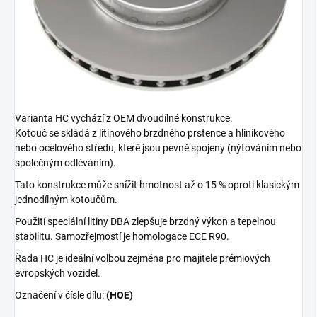
Varianta HC vychází z OEM dvoudílné konstrukce.
Kotouč se skládá z litinového brzdného prstence a hliníkového
nebo ocelového středu, které jsou pevně spojeny (nýtováním nebo
společným odléváním).
Tato konstrukce může snížit hmotnost až o 15 % oproti klasickým
jednodílným kotoučům.
Použití speciální litiny DBA zlepšuje brzdný výkon a tepelnou
stabilitu. Samozřejmostí je homologace ECE R90.
Řada HC je ideální volbou zejména pro majitele prémiových
evropských vozidel.
Označení v čísle dílu:
(HOE)