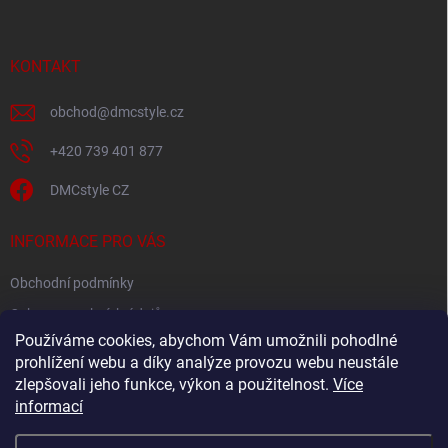
p
a
t
í
KONTAKT
obchod
@
dmcstyle.cz
+420 739 401 877
DMCstyle CZ
INFORMACE PRO VÁS
Obchodní podmínky
Ochrana osobních údajů
Používáme cookies, abychom Vám umožnili pohodlné
prohlížení webu a díky analýze provozu webu neustále
FACEBOOK
zlepšovali jeho funkce, výkon a použitelnost.
Více
informací