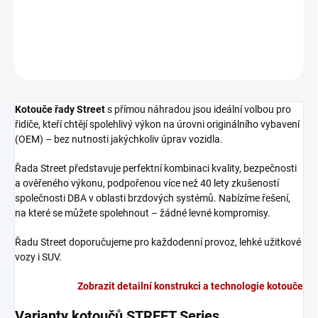
Přední brzdový kotouč DBA Street Series - T2
DETAILNÍ INFORMACE
ZEPTAT SE
Kotouče řady Street
s přímou náhradou jsou ideální volbou pro
řidiče, kteří chtějí spolehlivý výkon na úrovni originálního vybavení
(OEM) – bez nutnosti jakýchkoliv úprav vozidla.
Řada Street představuje perfektní kombinaci kvality, bezpečnosti
a ověřeného výkonu, podpořenou více než 40 lety zkušeností
společnosti DBA v oblasti brzdových systémů. Nabízíme řešení,
na které se můžete spolehnout – žádné levné kompromisy.
Řadu Street doporučujeme pro každodenní provoz, lehké užitkové
vozy i SUV.
Zobrazit detailní konstrukci a technologie kotouče
Varianty kotoučů STREET Series