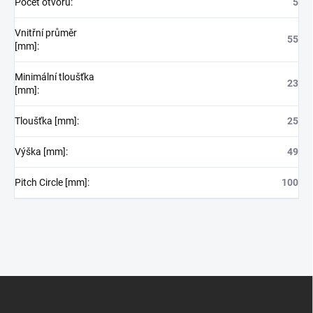
Počet otvorů
:
5
Vnitřní průměr
55
[mm]
:
Minimální tloušťka
23
[mm]
:
Tloušťka [mm]
:
25
Výška [mm]
:
49
Pitch Circle [mm]
:
100
Z
á