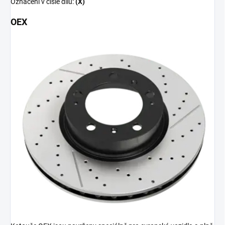
Označení v čísle dílu:
(X)
OEX