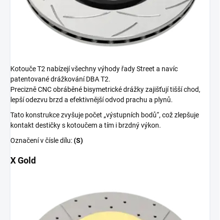
Kotouče T2 nabízejí všechny výhody řady Street a navíc
patentované drážkování DBA T2.
Precizně CNC obráběné bisymetrické drážky zajišťují tišší chod,
lepší odezvu brzd a efektivnější odvod prachu a plynů.
Tato konstrukce zvyšuje počet „výstupních bodů“, což zlepšuje
kontakt destičky s kotoučem a tím i brzdný výkon.
Označení v čísle dílu:
(S)
X Gold