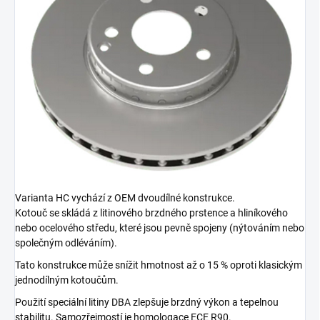
Varianta HC vychází z OEM dvoudílné konstrukce.
Kotouč se skládá z litinového brzdného prstence a hliníkového
nebo ocelového středu, které jsou pevně spojeny (nýtováním nebo
společným odléváním).
Tato konstrukce může snížit hmotnost až o 15 % oproti klasickým
jednodílným kotoučům.
Použití speciální litiny DBA zlepšuje brzdný výkon a tepelnou
stabilitu. Samozřejmostí je homologace ECE R90.