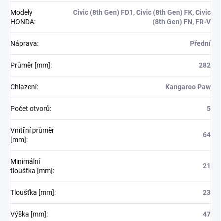
Modely
Civic (8th Gen) FD1, Civic (8th Gen) FK, Civic
HONDA
:
(8th Gen) FN, FR-V
Náprava
:
Přední
Průměr [mm]
:
282
Chlazení
:
Kangaroo Paw
Počet otvorů
:
5
Vnitřní průměr
64
[mm]
:
Minimální
21
tloušťka [mm]
:
Tloušťka [mm]
:
23
Výška [mm]
:
47