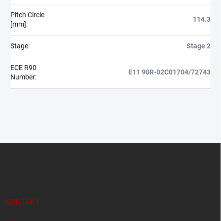
Pitch Circle
114.3
[mm]
:
Stage
:
Stage 2
ECE R90
E11 90R-02C01704/72743
Number
:
Z
á
p
a
t
í
KONTAKT