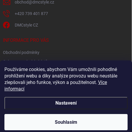
obchod
@
dmcstyle.cz
+420 739 401 877
DMCstyle CZ
INFORMACE PRO VÁS
Obchodní podmínky
Ochrana osobních údajů
Používáme cookies, abychom Vám umožnili pohodlné
prohlížení webu a díky analýze provozu webu neustále
FACEBOOK
zlepšovali jeho funkce, výkon a použitelnost.
Více
informací
Nastavení
Copyright 2026
DMC style
. Všechna práva vyhrazena.
Upravit nastavení
cookies
Souhlasím
Vytvořil Shoptet