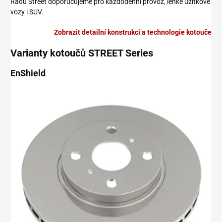
Řadu Street doporučujeme pro každodenní provoz, lehké užitkové
vozy i SUV.
Zobrazit detailní konstrukci a technologie kotouče
Varianty kotoučů STREET Series
EnShield