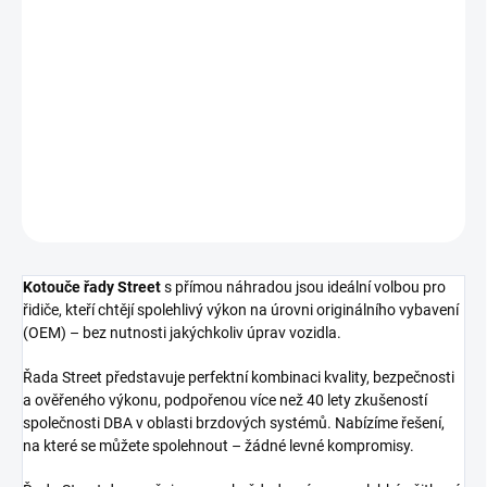
cena:
−
+
Přidat do košíku
Přední brzdový kotouč DBA Street Series - T2
DETAILNÍ INFORMACE
ZEPTAT SE
Kotouče řady Street
s přímou náhradou jsou ideální volbou pro
řidiče, kteří chtějí spolehlivý výkon na úrovni originálního vybavení
(OEM) – bez nutnosti jakýchkoliv úprav vozidla.
Řada Street představuje perfektní kombinaci kvality, bezpečnosti
a ověřeného výkonu, podpořenou více než 40 lety zkušeností
společnosti DBA v oblasti brzdových systémů. Nabízíme řešení,
na které se můžete spolehnout – žádné levné kompromisy.