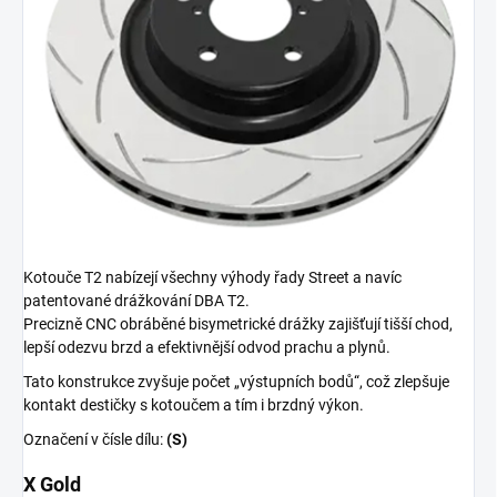
Kotouče T2 nabízejí všechny výhody řady Street a navíc
patentované drážkování DBA T2.
Precizně CNC obráběné bisymetrické drážky zajišťují tišší chod,
lepší odezvu brzd a efektivnější odvod prachu a plynů.
Tato konstrukce zvyšuje počet „výstupních bodů“, což zlepšuje
kontakt destičky s kotoučem a tím i brzdný výkon.
Označení v čísle dílu:
(S)
X Gold