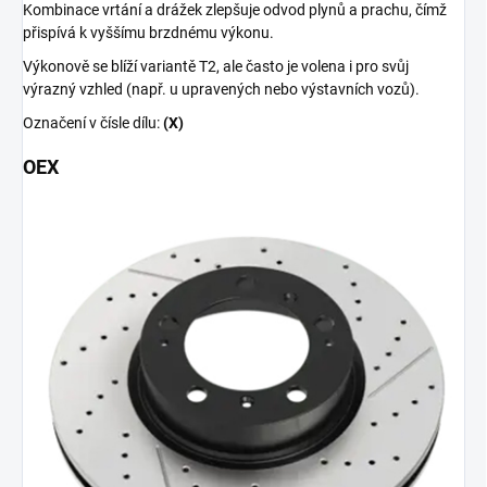
Kombinace vrtání a drážek zlepšuje odvod plynů a prachu, čímž
přispívá k vyššímu brzdnému výkonu.
Výkonově se blíží variantě T2, ale často je volena i pro svůj
výrazný vzhled (např. u upravených nebo výstavních vozů).
Označení v čísle dílu:
(X)
OEX