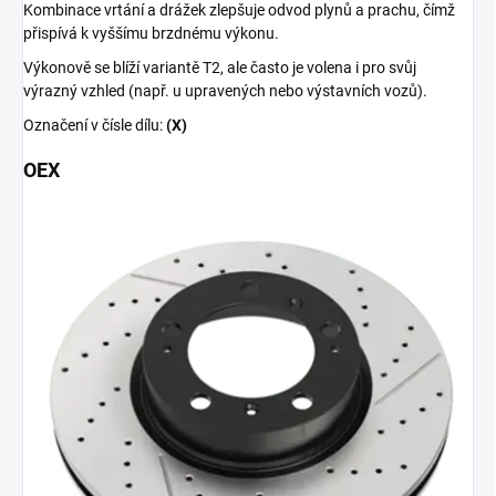
Kombinace vrtání a drážek zlepšuje odvod plynů a prachu, čímž
přispívá k vyššímu brzdnému výkonu.
Výkonově se blíží variantě T2, ale často je volena i pro svůj
výrazný vzhled (např. u upravených nebo výstavních vozů).
Označení v čísle dílu:
(X)
OEX