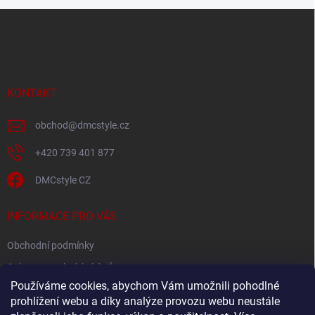
Z
á
p
a
t
í
KONTAKT
obchod
@
dmcstyle.cz
+420 739 401 877
DMCstyle CZ
INFORMACE PRO VÁS
Obchodní podmínky
Ochrana osobních údajů
Používáme cookies, abychom Vám umožnili pohodlné
prohlížení webu a díky analýze provozu webu neustále
FACEBOOK