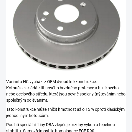
Varianta HC vychází z OEM dvoudílné konstrukce.
Kotouč se skládá z litinového brzdného prstence a hliníkového
nebo ocelového středu, které jsou pevně spojeny (nýtováním nebo
společným odléváním).
Tato konstrukce může snížit hmotnost až o 15 % oproti klasickým
jednodílným kotoučům.
Použití speciální litiny DBA zlepšuje brzdný výkon a tepelnou
stabilitu. Samozřejmostí je homologace ECE R90.