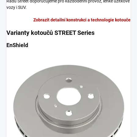
Řadu Street doporučujeme pro každodenní provoz, lehké užitkové
vozy i SUV.
Zobrazit detailní konstrukci a technologie kotouče
Varianty kotoučů STREET Series
EnShield