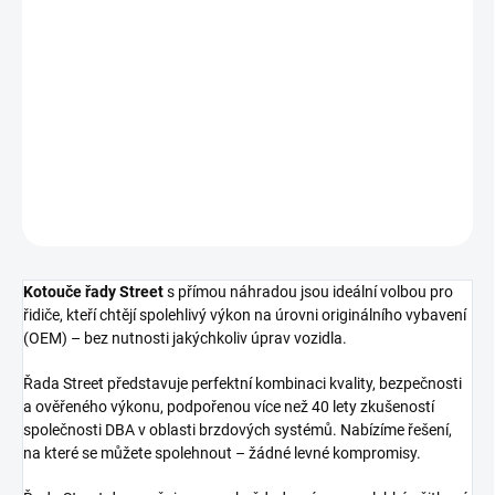
cena:
−
+
Přidat do košíku
Přední brzdový kotouč DBA Street Series - T2
DETAILNÍ INFORMACE
ZEPTAT SE
Kotouče řady Street
s přímou náhradou jsou ideální volbou pro
řidiče, kteří chtějí spolehlivý výkon na úrovni originálního vybavení
(OEM) – bez nutnosti jakýchkoliv úprav vozidla.
Řada Street představuje perfektní kombinaci kvality, bezpečnosti
a ověřeného výkonu, podpořenou více než 40 lety zkušeností
společnosti DBA v oblasti brzdových systémů. Nabízíme řešení,
na které se můžete spolehnout – žádné levné kompromisy.