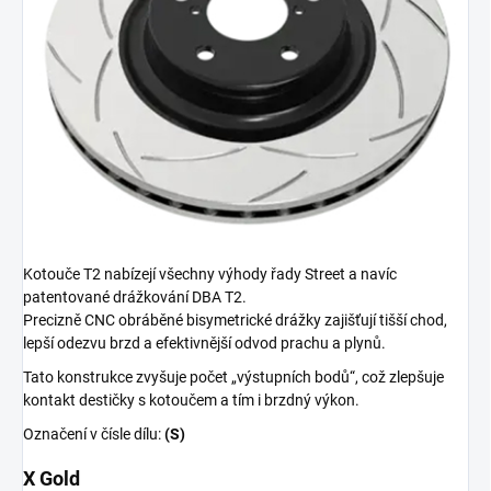
Kotouče T2 nabízejí všechny výhody řady Street a navíc
patentované drážkování DBA T2.
Precizně CNC obráběné bisymetrické drážky zajišťují tišší chod,
lepší odezvu brzd a efektivnější odvod prachu a plynů.
Tato konstrukce zvyšuje počet „výstupních bodů“, což zlepšuje
kontakt destičky s kotoučem a tím i brzdný výkon.
Označení v čísle dílu:
(S)
X Gold