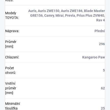
vozu
:
Auris, Auris ZWE150, Auris ZWE186, Blade Master
Modely
GRE156, Camry, Mirai, Previa, Prius Plus ZVW40,
TOYOTA
:
Rav 4
Náprava
:
Přední
Průměr
296
[mm]
:
Chlazení
:
Kangaroo Paw
Počet
5
otvorů
:
Vnitřní
průměr
62
[mm]
:
Minimální
tloušťka
25