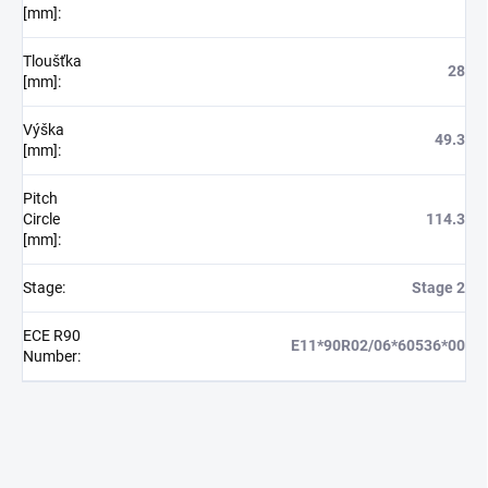
[mm]
:
Tloušťka
28
[mm]
:
Výška
49.3
[mm]
:
Pitch
Circle
114.3
[mm]
:
Stage
:
Stage 2
ECE R90
E11*90R02/06*60536*00
Number
: