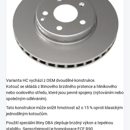
Varianta HC vychází z OEM dvoudílné konstrukce.
Kotouč se skládá z litinového brzdného prstence a hliníkového
nebo ocelového středu, které jsou pevně spojeny (nýtováním nebo
společným odléváním).
Tato konstrukce může snížit hmotnost až o 15 % oproti klasickým
jednodílným kotoučům.
Použití speciální litiny DBA zlepšuje brzdný výkon a tepelnou
stabilitu. Samozřejmostí je homologace ECE R90.