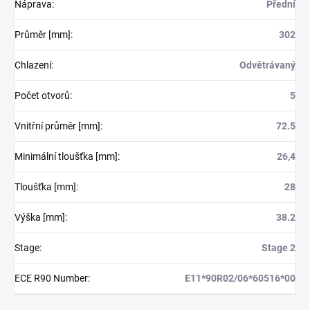
Náprava
:
Přední
Průměr [mm]
:
302
Chlazení
:
Odvětrávaný
Počet otvorů
:
5
Vnitřní průměr [mm]
:
72.5
Minimální tloušťka [mm]
:
26,4
Tloušťka [mm]
:
28
Výška [mm]
:
38.2
Stage
:
Stage 2
ECE R90 Number
:
E11*90R02/06*60516*00