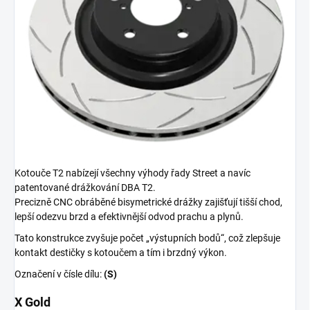
Kotouče T2 nabízejí všechny výhody řady Street a navíc
patentované drážkování DBA T2.
Precizně CNC obráběné bisymetrické drážky zajišťují tišší chod,
lepší odezvu brzd a efektivnější odvod prachu a plynů.
Tato konstrukce zvyšuje počet „výstupních bodů“, což zlepšuje
kontakt destičky s kotoučem a tím i brzdný výkon.
Označení v čísle dílu:
(S)
X Gold