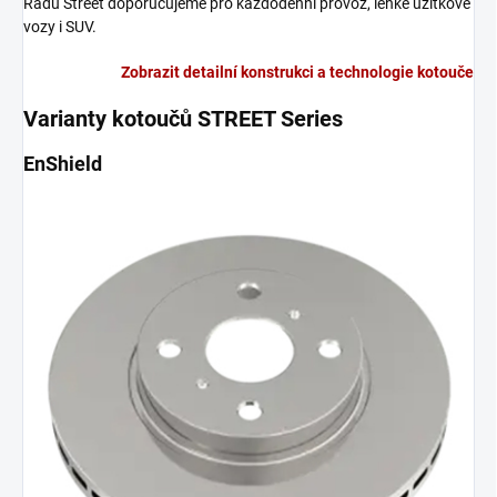
Řadu Street doporučujeme pro každodenní provoz, lehké užitkové
vozy i SUV.
Zobrazit detailní konstrukci a technologie kotouče
Varianty kotoučů STREET Series
EnShield