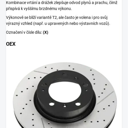
Kombinace vrtání a drážek zlepšuje odvod plynů a prachu, čímž
přispívá k vyššímu brzdnému výkonu.
Výkonově se blíží variantě T2, ale často je volena i pro svůj
výrazný vzhled (např. u upravených nebo výstavních vozů).
Označení v čísle dílu:
(X)
OEX