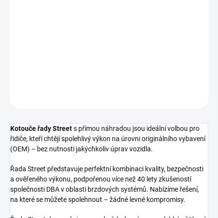
cena:
−
+
Přidat do košíku
Přední brzdový kotouč DBA Street Series - T2
DETAILNÍ INFORMACE
ZEPTAT SE
Kotouče řady Street
s přímou náhradou jsou ideální volbou pro
řidiče, kteří chtějí spolehlivý výkon na úrovni originálního vybavení
(OEM) – bez nutnosti jakýchkoliv úprav vozidla.
Řada Street představuje perfektní kombinaci kvality, bezpečnosti
a ověřeného výkonu, podpořenou více než 40 lety zkušeností
společnosti DBA v oblasti brzdových systémů. Nabízíme řešení,
na které se můžete spolehnout – žádné levné kompromisy.