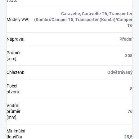
vozu
:
Caravelle, Caravelle T6, Transporter
Modely VW
:
(Kombi)/Camper T5, Transporter (Kombi)/Camper
T6
Náprava
:
Přední
Průměr
308
[mm]
:
Chlazení
:
Odvětrávaný
Počet
5
otvorů
:
Vnitřní
průměr
76
[mm]
:
Minimální
tloušťka
25,5