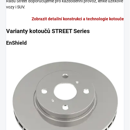
Řadu Street doporučujeme pro každodenní provoz, lehké užitkové
vozy i SUV.
Zobrazit detailní konstrukci a technologie kotouče
Varianty kotoučů STREET Series
EnShield