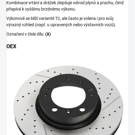
Kombinace vrtání a drážek zlepšuje odvod plynů a prachu, čímž
přispívá k vyššímu brzdnému výkonu.
Výkonově se blíží variantě T2, ale často je volena i pro svůj
výrazný vzhled (např. u upravených nebo výstavních vozů).
Označení v čísle dílu:
(X)
OEX