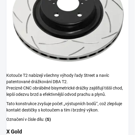
Kotouče T2 nabízejí všechny výhody řady Street a navíc
patentované drážkování DBA T2.
Precizně CNC obráběné bisymetrické drážky zajišťují tišší chod,
lepší odezvu brzd a efektivnější odvod prachu a plynů.
Tato konstrukce zvyšuje počet „výstupních bodů“, což zlepšuje
kontakt destičky s kotoučem a tím i brzdný výkon.
Označení v čísle dílu:
(S)
X Gold