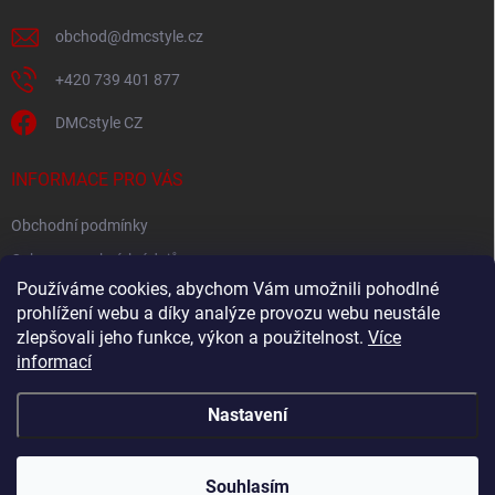
obchod
@
dmcstyle.cz
+420 739 401 877
DMCstyle CZ
INFORMACE PRO VÁS
Obchodní podmínky
Ochrana osobních údajů
Používáme cookies, abychom Vám umožnili pohodlné
prohlížení webu a díky analýze provozu webu neustále
FACEBOOK
zlepšovali jeho funkce, výkon a použitelnost.
Více
informací
Nastavení
Copyright 2026
DMC style
. Všechna práva vyhrazena.
Upravit nastavení
cookies
Souhlasím