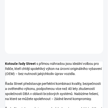
cena:
−
+
Přidat do košíku
Přední brzdový kotouč DBA Street Series - T2
DETAILNÍ INFORMACE
ZEPTAT SE
Kotouče řady Street
s přímou náhradou jsou ideální volbou pro
řidiče, kteří chtějí spolehlivý výkon na úrovni originálního vybavení
(OEM) – bez nutnosti jakýchkoliv úprav vozidla.
Řada Street představuje perfektní kombinaci kvality, bezpečnosti
a ověřeného výkonu, podpořenou více než 40 lety zkušeností
společnosti DBA v oblasti brzdových systémů. Nabízíme řešení,
na které se můžete spolehnout – žádné levné kompromisy.