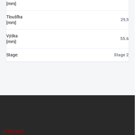
[mm]
:
Tloušťka
29,5
[mm]
:
Výška
55.6
[mm]
:
Stage
:
Stage 2
Z
á
p
a
t
í
KONTAKT