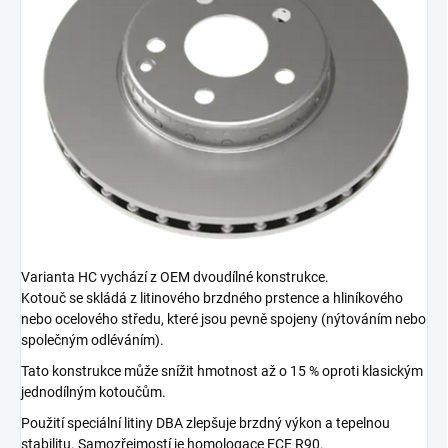
Varianta HC vychází z OEM dvoudílné konstrukce.
Kotouč se skládá z litinového brzdného prstence a hliníkového
nebo ocelového středu, které jsou pevně spojeny (nýtováním nebo
společným odléváním).
Tato konstrukce může snížit hmotnost až o 15 % oproti klasickým
jednodílným kotoučům.
Použití speciální litiny DBA zlepšuje brzdný výkon a tepelnou
stabilitu. Samozřejmostí je homologace ECE R90.