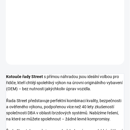
cena:
−
+
Přidat do košíku
Přední brzdový kotouč DBA Street Series - T2
DETAILNÍ INFORMACE
ZEPTAT SE
Kotouče řady Street
s přímou náhradou jsou ideální volbou pro
řidiče, kteří chtějí spolehlivý výkon na úrovni originálního vybavení
(OEM) – bez nutnosti jakýchkoliv úprav vozidla.
Řada Street představuje perfektní kombinaci kvality, bezpečnosti
a ověřeného výkonu, podpořenou více než 40 lety zkušeností
společnosti DBA v oblasti brzdových systémů. Nabízíme řešení,
na které se můžete spolehnout – žádné levné kompromisy.