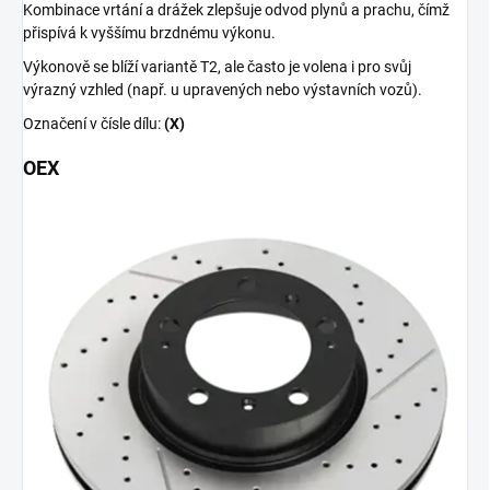
Kombinace vrtání a drážek zlepšuje odvod plynů a prachu, čímž
přispívá k vyššímu brzdnému výkonu.
Výkonově se blíží variantě T2, ale často je volena i pro svůj
výrazný vzhled (např. u upravených nebo výstavních vozů).
Označení v čísle dílu:
(X)
OEX