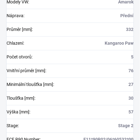
Modely VW
:
Amarok
Náprava
:
Přední
Průměr [mm]
:
332
Chlazení
:
Kangaroo Paw
Počet otvorů
:
5
Vnitřní průměr [mm]
:
76
Minimální tloušťka [mm]
:
27
Tloušťka [mm]
:
30
Výška [mm]
:
57
Stage
:
Stage 2
ECE R90 Number
:
E11*90R02/06*60532*00