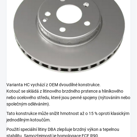
Varianta HC vychází z OEM dvoudílné konstrukce.
Kotouč se skládá z litinového brzdného prstence a hliníkového
nebo ocelového středu, které jsou pevně spojeny (nýtováním nebo
společným odléváním).
Tato konstrukce může snížit hmotnost až o 15 % oproti klasickým
jednodílným kotoučům.
Použití speciální litiny DBA zlepšuje brzdný výkon a tepelnou
stabilitu. Samozřejmostí je homologace ECE R90.