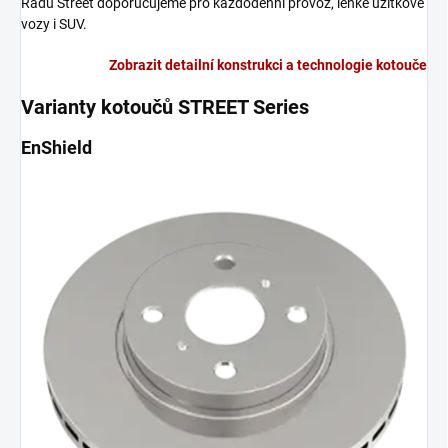
Řadu Street doporučujeme pro každodenní provoz, lehké užitkové
vozy i SUV.
Zobrazit detailní konstrukci a technologie kotouče
Varianty kotoučů STREET Series
EnShield