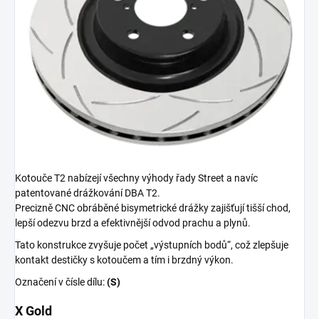
Kotouče T2 nabízejí všechny výhody řady Street a navíc
patentované drážkování DBA T2.
Precizně CNC obráběné bisymetrické drážky zajišťují tišší chod,
lepší odezvu brzd a efektivnější odvod prachu a plynů.
Tato konstrukce zvyšuje počet „výstupních bodů“, což zlepšuje
kontakt destičky s kotoučem a tím i brzdný výkon.
Označení v čísle dílu:
(S)
X Gold