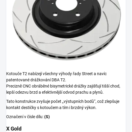
Kotouče T2 nabízejí všechny výhody řady Street a navíc
patentované drážkování DBA T2.
Precizně CNC obráběné bisymetrické drážky zajišťují tišší chod,
lepší odezvu brzd a efektivnější odvod prachu a plynů.
Tato konstrukce zvyšuje počet „výstupních bodů“, což zlepšuje
kontakt destičky s kotoučem a tím i brzdný výkon.
Označení v čísle dílu:
(S)
X Gold