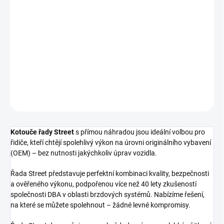
cena:
−
+
Přidat do košíku
Přední brzdový kotouč DBA Street Series - T2
DETAILNÍ INFORMACE
ZEPTAT SE
Kotouče řady Street
s přímou náhradou jsou ideální volbou pro
řidiče, kteří chtějí spolehlivý výkon na úrovni originálního vybavení
(OEM) – bez nutnosti jakýchkoliv úprav vozidla.
Řada Street představuje perfektní kombinaci kvality, bezpečnosti
a ověřeného výkonu, podpořenou více než 40 lety zkušeností
společnosti DBA v oblasti brzdových systémů. Nabízíme řešení,
na které se můžete spolehnout – žádné levné kompromisy.