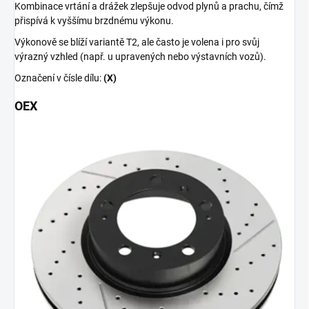
Kombinace vrtání a drážek zlepšuje odvod plynů a prachu, čímž
přispívá k vyššímu brzdnému výkonu.
Výkonově se blíží variantě T2, ale často je volena i pro svůj
výrazný vzhled (např. u upravených nebo výstavních vozů).
Označení v čísle dílu:
(X)
OEX