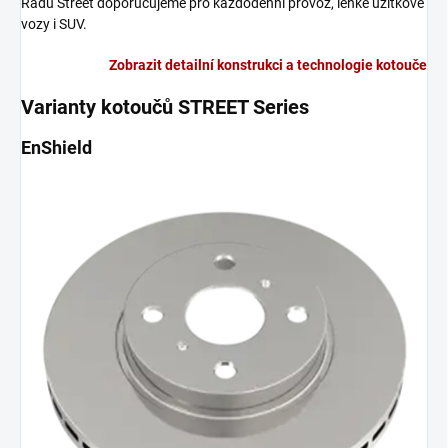
Řadu Street doporučujeme pro každodenní provoz, lehké užitkové
vozy i SUV.
Zobrazit detailní konstrukci a technologie kotouče
Varianty kotoučů STREET Series
EnShield