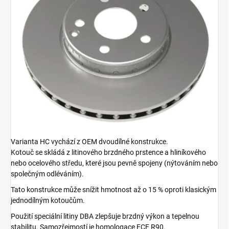
Varianta HC vychází z OEM dvoudílné konstrukce.
Kotouč se skládá z litinového brzdného prstence a hliníkového
nebo ocelového středu, které jsou pevně spojeny (nýtováním nebo
společným odléváním).
Tato konstrukce může snížit hmotnost až o 15 % oproti klasickým
jednodílným kotoučům.
Použití speciální litiny DBA zlepšuje brzdný výkon a tepelnou
stabilitu. Samozřejmostí je homologace ECE R90.