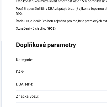
Tato konstrukce může snížit hmotnost až o 15 % oproti klasi
Použití speciální litiny DBA zlepšuje brzdný výkon a tepelnou
R90.
Řada HC je ideální volbou zejména pro majitele prémiových ev
Označení v čísle dílu:
(HOE)
Doplňkové parametry
Kategorie
:
EAN
:
DBA série
:
Značka vozu
: