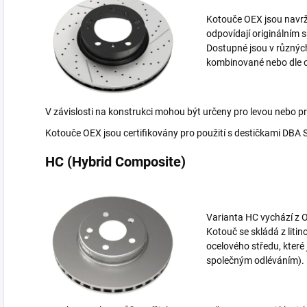
Kotouče OEX jsou navrž
odpovídají originálním 
Dostupné jsou v různýc
kombinované nebo dle o
V závislosti na konstrukci mohou být určeny pro levou nebo p
Kotouče OEX jsou certifikovány pro použití s destičkami DBA 
HC (Hybrid Composite)
Varianta HC vychází z 
Kotouč se skládá z liti
ocelového středu, kter
společným odléváním).