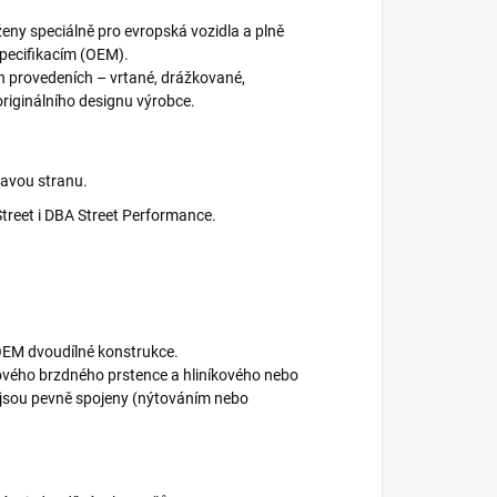
eny speciálně pro evropská vozidla a plně
specifikacím (OEM).
h provedeních – vrtané, drážkované,
riginálního designu výrobce.
ravou stranu.
Street i DBA Street Performance.
OEM dvoudílné konstrukce.
nového brzdného prstence a hliníkového nebo
é jsou pevně spojeny (nýtováním nebo