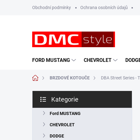
Přejít
Obchodní podmínky
Ochrana osobních údajů
na
obsah
FORD MUSTANG
CHEVROLET
DODG
Domů
BRZDOVÉ KOTOUČE
DBA Street Series -
P
Kategorie
o
Přeskočit
s
kategorie
t
Ford MUSTANG
r
CHEVROLET
a
n
DODGE