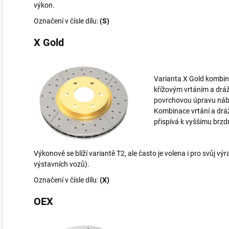
výkon.
Označení v čísle dílu:
(S)
X Gold
Varianta X Gold kombinu
křížovým vrtáním a dráž
povrchovou úpravu náb
Kombinace vrtání a drá
přispívá k vyššímu brz
Výkonově se blíží variantě T2, ale často je volena i pro svůj v
výstavních vozů).
Označení v čísle dílu:
(X)
OEX