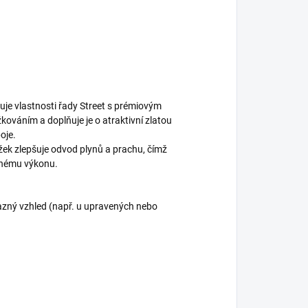
je vlastnosti řady Street s prémiovým
kováním a doplňuje je o atraktivní zlatou
oje.
žek zlepšuje odvod plynů a prachu, čímž
dnému výkonu.
ýrazný vzhled (např. u upravených nebo