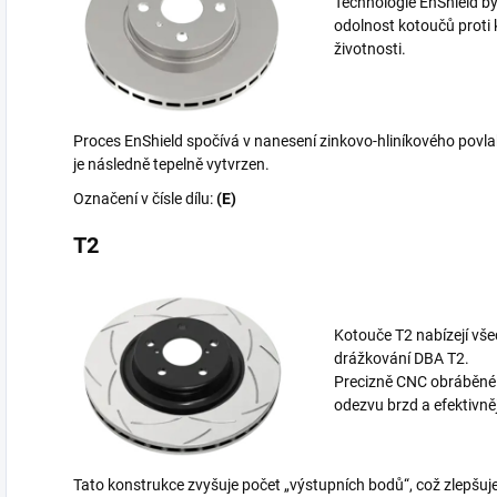
Technologie EnShield byl
odolnost kotoučů proti 
životnosti.
Proces EnShield spočívá v nanesení zinkovo-hliníkového povlak
je následně tepelně vytvrzen.
Označení v čísle dílu:
(E)
T2
Kotouče T2 nabízejí vš
drážkování DBA T2.
Precizně CNC obráběné bi
odezvu brzd a efektivně
Tato konstrukce zvyšuje počet „výstupních bodů“, což zlepšuje