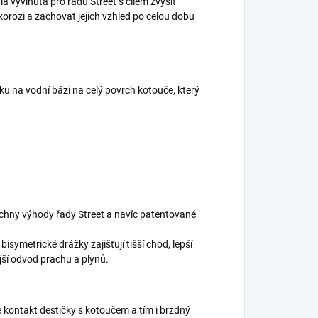
a vyvinuta pro řadu Street s cílem zvýšit
korozi a zachovat jejich vzhled po celou dobu
u na vodní bázi na celý povrch kotouče, který
echny výhody řady Street a navíc patentované
symetrické drážky zajišťují tišší chod, lepší
jší odvod prachu a plynů.
 kontakt destičky s kotoučem a tím i brzdný