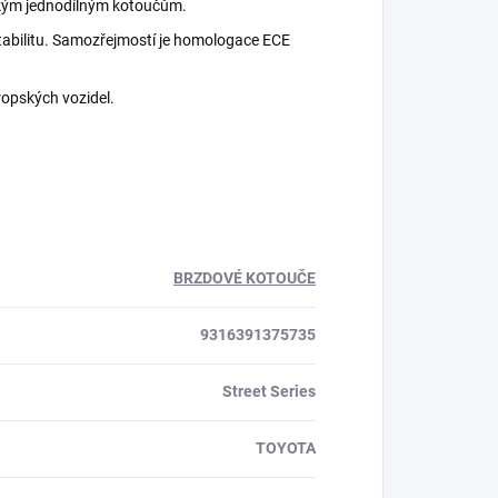
ckým jednodílným kotoučům.
 stabilitu. Samozřejmostí je homologace ECE
ropských vozidel.
BRZDOVÉ KOTOUČE
9316391375735
Street Series
TOYOTA