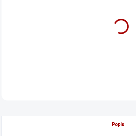
cena
Před
DETA
Popis