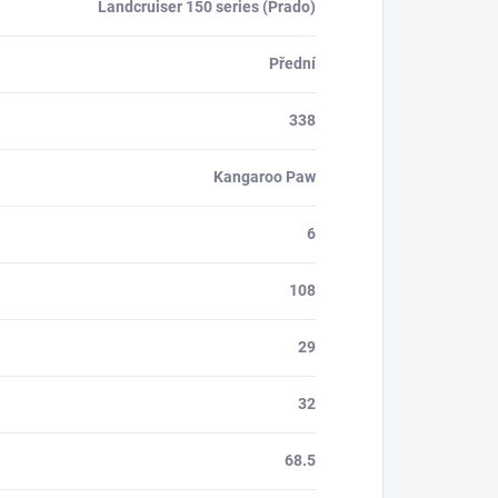
Landcruiser 150 series (Prado)
Přední
338
Kangaroo Paw
6
108
29
32
68.5