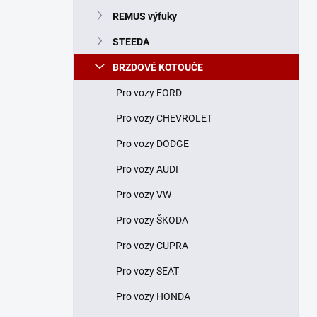
n
REMUS výfuky
í
p
STEEDA
a
n
BRZDOVÉ KOTOUČE
e
Pro vozy FORD
l
Pro vozy CHEVROLET
Pro vozy DODGE
Pro vozy AUDI
Pro vozy VW
Pro vozy ŠKODA
Pro vozy CUPRA
Pro vozy SEAT
Pro vozy HONDA