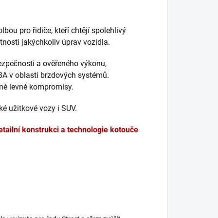
ou pro řidiče, kteří chtějí spolehlivý
nosti jakýchkoliv úprav vozidla.
bezpečnosti a ověřeného výkonu,
BA v oblasti brzdových systémů.
dné levné kompromisy.
é užitkové vozy i SUV.
etailní konstrukci a technologie kotouče