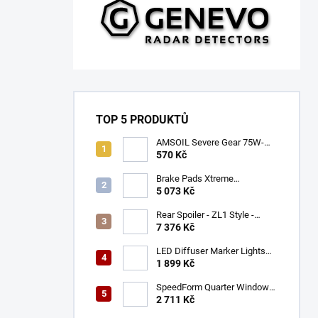
TOP 5 PRODUKTŮ
AMSOIL Severe Gear 75W-
140
570 Kč
Brake Pads Xtreme
Performance ECE R90
5 073 Kč
certified | Front Axle
(DB9021XP)
Rear Spoiler - ZL1 Style -
Gloss Black (CAMARO 16-23)
7 376 Kč
LED Diffuser Marker Lights
(CHALLENGER 15-23)
1 899 Kč
SpeedForm Quarter Window
Louvers - Gloss Black
2 711 Kč
(CHALLENGER 08-22)