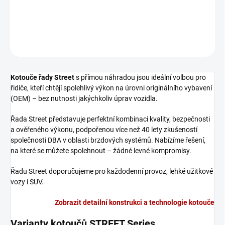
Přední brzdový kotouč DBA Street Series - T2
DETAILNÍ INFORMACE
ZEPTAT SE
Kotouče řady Street
s přímou náhradou jsou ideální volbou pro
řidiče, kteří chtějí spolehlivý výkon na úrovni originálního vybavení
(OEM) – bez nutnosti jakýchkoliv úprav vozidla.
Řada Street představuje perfektní kombinaci kvality, bezpečnosti
a ověřeného výkonu, podpořenou více než 40 lety zkušeností
společnosti DBA v oblasti brzdových systémů. Nabízíme řešení,
na které se můžete spolehnout – žádné levné kompromisy.
Řadu Street doporučujeme pro každodenní provoz, lehké užitkové
vozy i SUV.
Zobrazit detailní konstrukci a technologie kotouče
Varianty kotoučů STREET Series