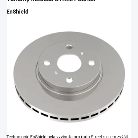
EnShield
Technologie EnShield byla vyvinuta pro řadu Street s cílem zvýšit