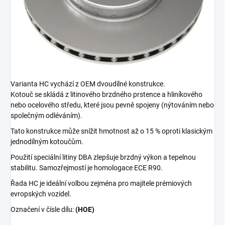
Varianta HC vychází z OEM dvoudílné konstrukce.
Kotouč se skládá z litinového brzdného prstence a hliníkového
nebo ocelového středu, které jsou pevně spojeny (nýtováním nebo
společným odléváním).
Tato konstrukce může snížit hmotnost až o 15 % oproti klasickým
jednodílným kotoučům.
Použití speciální litiny DBA zlepšuje brzdný výkon a tepelnou
stabilitu. Samozřejmostí je homologace ECE R90.
Řada HC je ideální volbou zejména pro majitele prémiových
evropských vozidel.
Označení v čísle dílu:
(HOE)