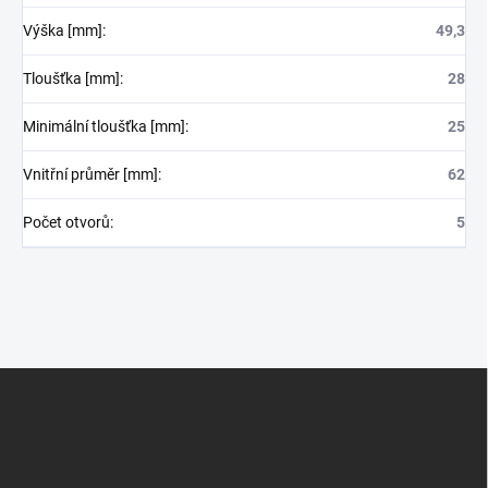
Výška [mm]
:
49,3
Tloušťka [mm]
:
28
Minimální tloušťka [mm]
:
25
Vnitřní průměr [mm]
:
62
Počet otvorů
:
5
Z
á
p
a
t