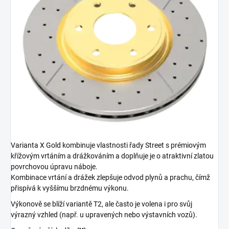
Varianta X Gold kombinuje vlastnosti řady Street s prémiovým
křížovým vrtáním a drážkováním a doplňuje je o atraktivní zlatou
povrchovou úpravu náboje.
Kombinace vrtání a drážek zlepšuje odvod plynů a prachu, čímž
přispívá k vyššímu brzdnému výkonu.
Výkonově se blíží variantě T2, ale často je volena i pro svůj
výrazný vzhled (např. u upravených nebo výstavních vozů).