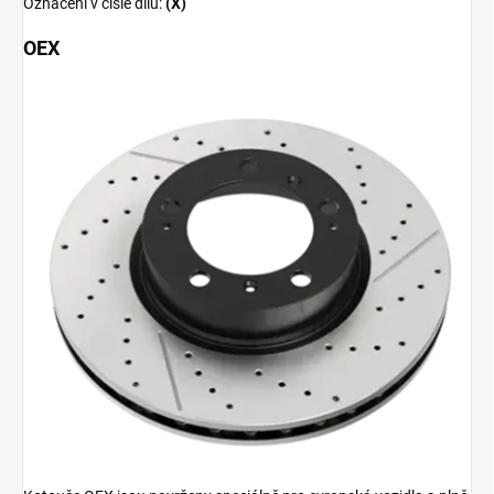
Označení v čísle dílu:
(X)
OEX