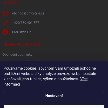
í
KONTAKT
obchod
@
dmcstyle.cz
+420 739 401 877
DMCstyle CZ
INFORMACE PRO VÁS
Obchodní podmínky
Ochrana osobních údajů
Používáme cookies, abychom Vám umožnili pohodlné
prohlížení webu a díky analýze provozu webu neustále
FACEBOOK
zlepšovali jeho funkce, výkon a použitelnost.
Více
informací
Nastavení
Copyright 2026
DMC style
. Všechna práva vyhrazena.
Upravit nastavení