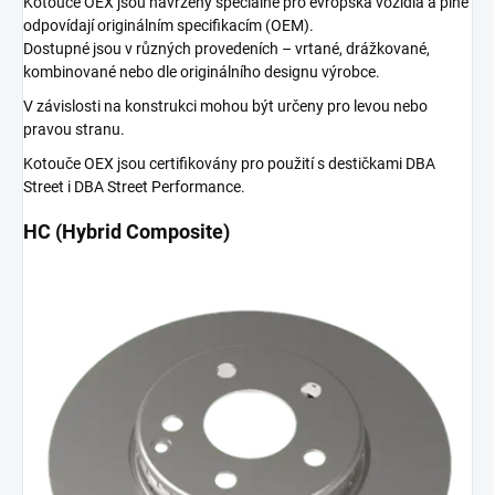
Kotouče OEX jsou navrženy speciálně pro evropská vozidla a plně
odpovídají originálním specifikacím (OEM).
Dostupné jsou v různých provedeních – vrtané, drážkované,
kombinované nebo dle originálního designu výrobce.
V závislosti na konstrukci mohou být určeny pro levou nebo
pravou stranu.
Kotouče OEX jsou certifikovány pro použití s destičkami DBA
Street i DBA Street Performance.
HC (Hybrid Composite)