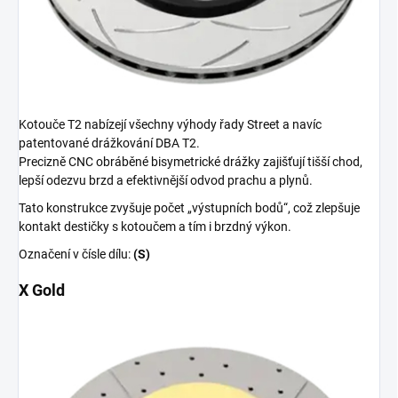
Kotouče T2 nabízejí všechny výhody řady Street a navíc
patentované drážkování DBA T2.
Precizně CNC obráběné bisymetrické drážky zajišťují tišší chod,
lepší odezvu brzd a efektivnější odvod prachu a plynů.
Tato konstrukce zvyšuje počet „výstupních bodů“, což zlepšuje
kontakt destičky s kotoučem a tím i brzdný výkon.
Označení v čísle dílu:
(S)
X Gold