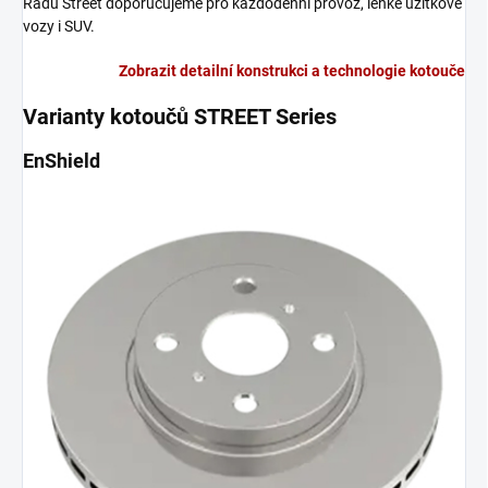
Řadu Street doporučujeme pro každodenní provoz, lehké užitkové
vozy i SUV.
Zobrazit detailní konstrukci a technologie kotouče
Varianty kotoučů STREET Series
EnShield