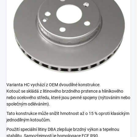
Varianta HC vychází z OEM dvoudílné konstrukce.
Kotouč se skládá z litinového brzdného prstence a hliníkového
nebo ocelového středu, které jsou pevně spojeny (nýtováním nebo
společným odléváním).
Tato konstrukce může snížit hmotnost až o 15 % oproti klasickým
jednodílným kotoučům.
Použití speciální litiny DBA zlepšuje brzdný výkon a tepelnou
stabilitu. Samozřejmostí je homologace ECE R90.