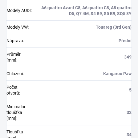
A6 quattro Avant C8, A6 quattro C8, A8 quattro
Modely AUDI
:
D5, Q7 4M, S4 B9, S5 B9, SQ5 8Y
Modely VW
:
Touareg (3rd Gen)
Náprava
:
Přední
Průměr
349
[mm]
:
Chlazení
:
Kangaroo Paw
Počet
5
otvorů
:
Minimální
tloušťka
32
[mm]
:
Tloušťka
34
[mm]
: