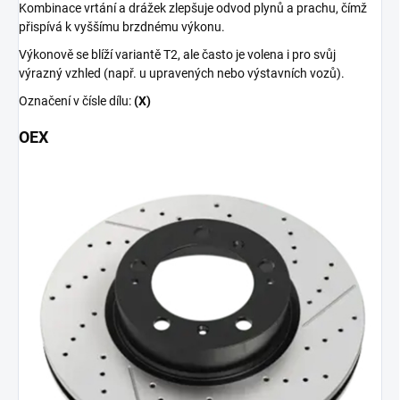
Kombinace vrtání a drážek zlepšuje odvod plynů a prachu, čímž
přispívá k vyššímu brzdnému výkonu.
Výkonově se blíží variantě T2, ale často je volena i pro svůj
výrazný vzhled (např. u upravených nebo výstavních vozů).
Označení v čísle dílu:
(X)
OEX