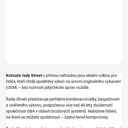
cena:
−
+
Přidat do košíku
Přední brzdový kotouč DBA Street Series - T2
DETAILNÍ INFORMACE
ZEPTAT SE
Kotouče řady Street
s přímou náhradou jsou ideální volbou pro
řidiče, kteří chtějí spolehlivý výkon na úrovni originálního vybavení
(OEM) – bez nutnosti jakýchkoliv úprav vozidla.
Řada Street představuje perfektní kombinaci kvality, bezpečnosti
a ověřeného výkonu, podpořenou více než 40 lety zkušeností
společnosti DBA v oblasti brzdových systémů. Nabízíme řešení,
na které se můžete spolehnout – žádné levné kompromisy.