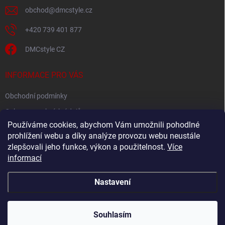
obchod
@
dmcstyle.cz
+420 739 401 877
DMCstyle CZ
INFORMACE PRO VÁS
Obchodní podmínky
Ochrana osobních údajů
Používáme cookies, abychom Vám umožnili pohodlné
prohlížení webu a díky analýze provozu webu neustále
FACEBOOK
zlepšovali jeho funkce, výkon a použitelnost.
Více
informací
Nastavení
Copyright 2026
DMC style
. Všechna práva vyhrazena.
Upravit nastavení
cookies
Souhlasím