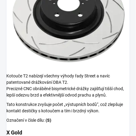
Kotouče T2 nabízejí všechny výhody řady Street a navíc
patentované drážkování DBA T2.
Precizně CNC obráběné bisymetrické drážky zajišťují tišší chod,
lepší odezvu brzd a efektivnější odvod prachu a plynů.
Tato konstrukce zvyšuje počet „výstupních bodů“, což zlepšuje
kontakt destičky s kotoučem a tím i brzdný výkon.
Označení v čísle dílu:
(S)
X Gold