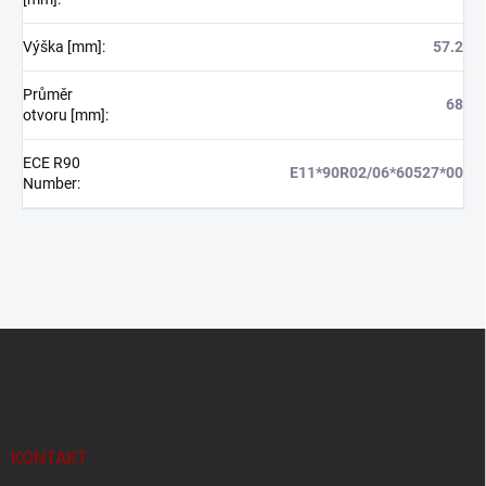
Výška [mm]
:
57.2
Průměr
68
otvoru [mm]
:
ECE R90
E11*90R02/06*60527*00
Number
:
Z
á
p
a
t
í
KONTAKT