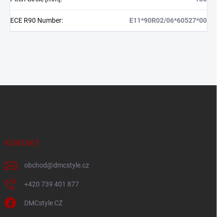
ECE R90 Number
:
E11*90R02/06*60527*00
Z
á
p
a
t
í
KONTAKT
obchod
@
dmcstyle.cz
+420 739 401 877
DMCstyle CZ