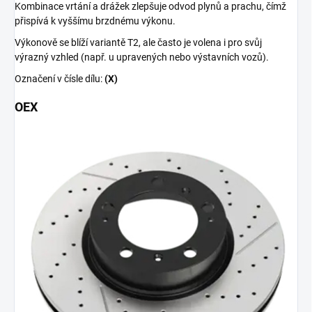
Kombinace vrtání a drážek zlepšuje odvod plynů a prachu, čímž
přispívá k vyššímu brzdnému výkonu.
Výkonově se blíží variantě T2, ale často je volena i pro svůj
výrazný vzhled (např. u upravených nebo výstavních vozů).
Označení v čísle dílu:
(X)
OEX