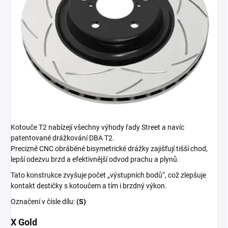
Kotouče T2 nabízejí všechny výhody řady Street a navíc
patentované drážkování DBA T2.
Precizně CNC obráběné bisymetrické drážky zajišťují tišší chod,
lepší odezvu brzd a efektivnější odvod prachu a plynů.
Tato konstrukce zvyšuje počet „výstupních bodů“, což zlepšuje
kontakt destičky s kotoučem a tím i brzdný výkon.
Označení v čísle dílu:
(S)
X Gold