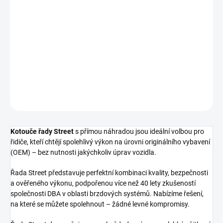
cena:
−
+
Přidat do košíku
Přední brzdový kotouč DBA Street Series - T2
DETAILNÍ INFORMACE
ZEPTAT SE
Kotouče řady Street
s přímou náhradou jsou ideální volbou pro
řidiče, kteří chtějí spolehlivý výkon na úrovni originálního vybavení
(OEM) – bez nutnosti jakýchkoliv úprav vozidla.
Řada Street představuje perfektní kombinaci kvality, bezpečnosti
a ověřeného výkonu, podpořenou více než 40 lety zkušeností
společnosti DBA v oblasti brzdových systémů. Nabízíme řešení,
na které se můžete spolehnout – žádné levné kompromisy.