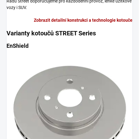
Řadu Street doporučujeme pro každodenní provoz, lehké užitkové
vozy i SUV.
Zobrazit detailní konstrukci a technologie kotouče
Varianty kotoučů STREET Series
EnShield