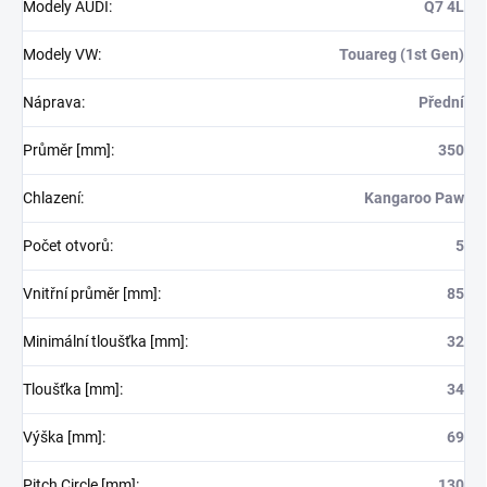
Modely AUDI
:
Q7 4L
Modely VW
:
Touareg (1st Gen)
Náprava
:
Přední
Průměr [mm]
:
350
Chlazení
:
Kangaroo Paw
Počet otvorů
:
5
Vnitřní průměr [mm]
:
85
Minimální tloušťka [mm]
:
32
Tloušťka [mm]
:
34
Výška [mm]
:
69
Pitch Circle [mm]
:
130