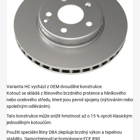
Varianta HC vychází z OEM dvoudílné konstrukce.
Kotouč se skládá z litinového brzdného prstence a hliníkového
nebo ocelového středu, které jsou pevně spojeny (nýtováním nebo
společným odléváním).
Tato konstrukce může snížit hmotnost až o 15 % oproti klasickým
jednodílným kotoučům.
Použití speciální litiny DBA zlepšuje brzdný výkon a tepelnou
stabilitu. Samozřejmostí je homologace ECE R90.