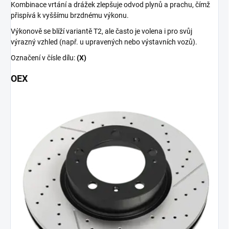
Kombinace vrtání a drážek zlepšuje odvod plynů a prachu, čímž
přispívá k vyššímu brzdnému výkonu.
Výkonově se blíží variantě T2, ale často je volena i pro svůj
výrazný vzhled (např. u upravených nebo výstavních vozů).
Označení v čísle dílu:
(X)
OEX