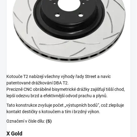
Kotouče T2 nabízejí všechny výhody řady Street a navíc
patentované drážkování DBA T2.
Precizně CNC obráběné bisymetrické drážky zajišťují tišší chod,
lepší odezvu brzd a efektivnější odvod prachu a plynů.
Tato konstrukce zvyšuje počet „výstupních bodů“, což zlepšuje
kontakt destičky s kotoučem a tím i brzdný výkon.
Označení v čísle dílu:
(S)
X Gold