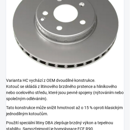
Varianta HC vychází z OEM dvoudílné konstrukce.
Kotouč se skládá z litinového brzdného prstence a hliníkového
nebo ocelového středu, které jsou pevně spojeny (nýtováním nebo
společným odléváním).
Tato konstrukce může snížit hmotnost až o 15 % oproti klasickým
jednodílným kotoučům.
Použití speciální litiny DBA zlepšuje brzdný výkon a tepelnou
stabilitu. Samozřejmostí je homologace ECE R90.