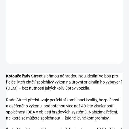
cena:
−
+
Přidat do košíku
Zadní brzdový kotouč DBA Street Series - T2
DETAILNÍ INFORMACE
ZEPTAT SE
Kotouče řady Street
s přímou náhradou jsou ideální volbou pro
řidiče, kteří chtějí spolehlivý výkon na úrovni originálního vybavení
(OEM) – bez nutnosti jakýchkoliv úprav vozidla.
Řada Street představuje perfektní kombinaci kvality, bezpečnosti
a ověřeného výkonu, podpořenou více než 40 lety zkušeností
společnosti DBA v oblasti brzdových systémů. Nabízíme řešení,
na které se můžete spolehnout – žádné levné kompromisy.