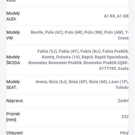
vozu
:
Modely
A1 8X, A1 GB
AUDI
:
Modely
Beetle, Polo (6C), Polo (6R), Polo (9N), Polo (AW), T-
VW
:
Cross
Fabia (5J), Fabia (6Y), Fabia (NJ), Fabia Praktik,
Modely
Kamiq, Octavia (1U), Rapid, Rapid Spaceback,
ŠKODA
:
Roomster, Roomster Praktik, Roomster Praktik fzj80-
0177785, Scala
Modely
Arona, Ibiza (6J), Ibiza (6P), Ibiza (A0), Leon (1P),
SEAT
:
Toledo
Náprava
:
Zadní
Průměr
232
[mm]
:
Chlazení
:
Plný