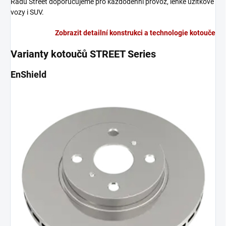
Řadu Street doporučujeme pro každodenní provoz, lehké užitkové
vozy i SUV.
Zobrazit detailní konstrukci a technologie kotouče
Varianty kotoučů STREET Series
EnShield