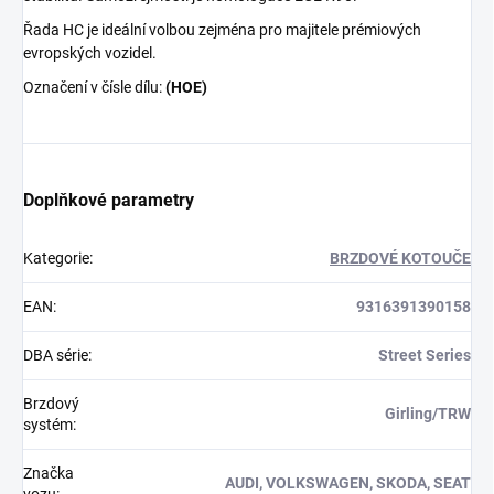
Řada HC je ideální volbou zejména pro majitele prémiových
evropských vozidel.
Označení v čísle dílu:
(HOE)
Doplňkové parametry
Kategorie
:
BRZDOVÉ KOTOUČE
EAN
:
9316391390158
DBA série
:
Street Series
Brzdový
Girling/TRW
systém
:
Značka
AUDI, VOLKSWAGEN, SKODA, SEAT