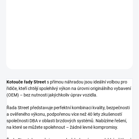
cena:
−
+
Přidat do košíku
Zadní brzdový kotouč DBA Street Series - T2
DETAILNÍ INFORMACE
ZEPTAT SE
Kotouče řady Street
s přímou náhradou jsou ideální volbou pro
řidiče, kteří chtějí spolehlivý výkon na úrovni originálního vybavení
(OEM) – bez nutnosti jakýchkoliv úprav vozidla.
Řada Street představuje perfektní kombinaci kvality, bezpečnosti
a ověřeného výkonu, podpořenou více než 40 lety zkušeností
společnosti DBA v oblasti brzdových systémů. Nabízíme řešení,
na které se můžete spolehnout – žádné levné kompromisy.