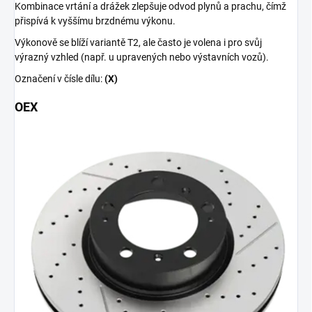
Kombinace vrtání a drážek zlepšuje odvod plynů a prachu, čímž
přispívá k vyššímu brzdnému výkonu.
Výkonově se blíží variantě T2, ale často je volena i pro svůj
výrazný vzhled (např. u upravených nebo výstavních vozů).
Označení v čísle dílu:
(X)
OEX