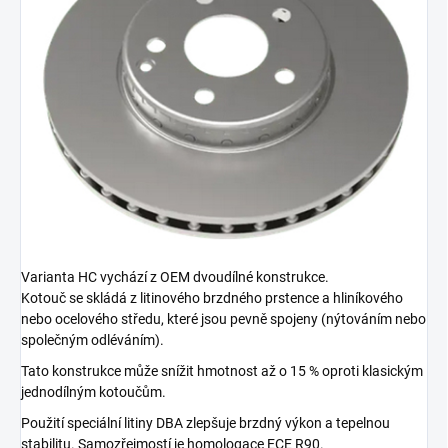
Varianta HC vychází z OEM dvoudílné konstrukce.
Kotouč se skládá z litinového brzdného prstence a hliníkového
nebo ocelového středu, které jsou pevně spojeny (nýtováním nebo
společným odléváním).
Tato konstrukce může snížit hmotnost až o 15 % oproti klasickým
jednodílným kotoučům.
Použití speciální litiny DBA zlepšuje brzdný výkon a tepelnou
stabilitu. Samozřejmostí je homologace ECE R90.