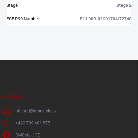
Stage
:
Stage 2
ECE R90 Number
:
E11 90R-02C01704/72740
Z
á
p
a
t
í
KONTAKT
obchod
@
dmcstyle.cz
+420 739 401 877
DMCstyle CZ