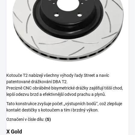
Kotouče T2 nabízejí všechny výhody řady Street a navíc
patentované drážkování DBA T2.
Precizně CNC obráběné bisymetrické drážky zajišťují tišší chod,
lepší odezvu brzd a efektivnější odvod prachu a plynů.
Tato konstrukce zvyšuje počet „výstupních bodů“, což zlepšuje
kontakt destičky s kotoučem a tím i brzdný výkon.
Označení v čísle dílu:
(S)
X Gold