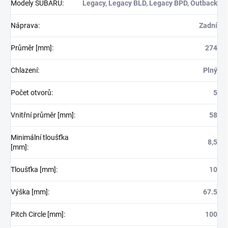
Modely SUBARU
:
Legacy, Legacy BLD, Legacy BPD, Outback
Náprava
:
Zadní
Průměr [mm]
:
274
Chlazení
:
Plný
Počet otvorů
:
5
Vnitřní průměr [mm]
:
58
Minimální tloušťka
8,5
[mm]
:
Tloušťka [mm]
:
10
Výška [mm]
:
67.5
Pitch Circle [mm]
:
100