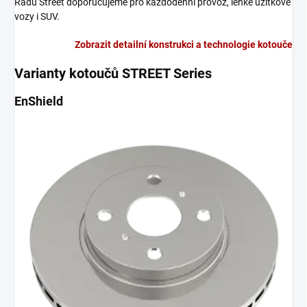
Řadu Street doporučujeme pro každodenní provoz, lehké užitkové
vozy i SUV.
Zobrazit detailní konstrukci a technologie kotouče
Varianty kotoučů STREET Series
EnShield