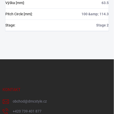
Výška [mm]
:
63.5
Pitch Circle [mm]
:
100 &amp; 114.3
Stage
:
Stage 2
Z
á
p
a
t
í
KONTAKT
obchod
@
dmcstyle.cz
+420 739 401 877