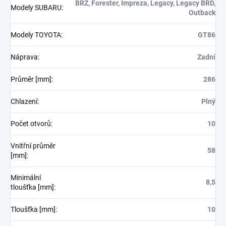
BRZ, Forester, Impreza, Legacy, Legacy BRD,
Modely SUBARU
:
Outback
Modely TOYOTA
:
GT86
Náprava
:
Zadní
Průměr [mm]
:
286
Chlazení
:
Plný
Počet otvorů
:
10
Vnitřní průměr
58
[mm]
:
Minimální
8,5
tloušťka [mm]
:
Tloušťka [mm]
:
10