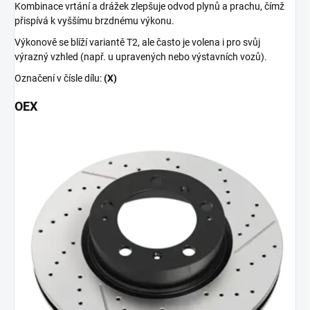
Kombinace vrtání a drážek zlepšuje odvod plynů a prachu, čímž
přispívá k vyššímu brzdnému výkonu.
Výkonově se blíží variantě T2, ale často je volena i pro svůj
výrazný vzhled (např. u upravených nebo výstavních vozů).
Označení v čísle dílu:
(X)
OEX