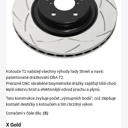
Kotouče T2 nabízejí všechny výhody řady Street a navíc
patentované drážkování DBA T2.
Precizně CNC obráběné bisymetrické drážky zajišťují tišší chod,
lepší odezvu brzd a efektivnější odvod prachu a plynů.
Tato konstrukce zvyšuje počet „výstupních bodů“, což zlepšuje
kontakt destičky s kotoučem a tím i brzdný výkon.
Označení v čísle dílu:
(S)
X Gold