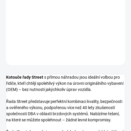
cena:
−
+
Přidat do košíku
Zadní brzdový kotouč DBA Street Series - T2
DETAILNÍ INFORMACE
ZEPTAT SE
Kotouče řady Street
s přímou náhradou jsou ideální volbou pro
řidiče, kteří chtějí spolehlivý výkon na úrovni originálního vybavení
(OEM) – bez nutnosti jakýchkoliv úprav vozidla.
Řada Street představuje perfektní kombinaci kvality, bezpečnosti
a ověřeného výkonu, podpořenou více než 40 lety zkušeností
společnosti DBA v oblasti brzdových systémů. Nabízíme řešení,
na které se můžete spolehnout – žádné levné kompromisy.