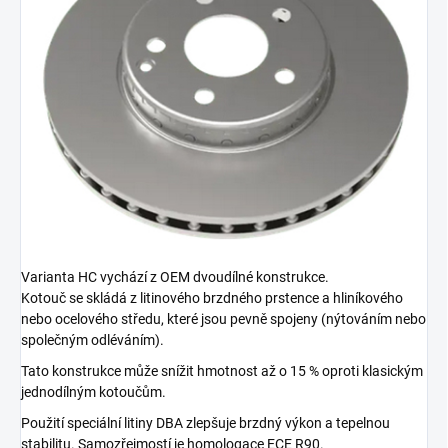
Varianta HC vychází z OEM dvoudílné konstrukce.
Kotouč se skládá z litinového brzdného prstence a hliníkového
nebo ocelového středu, které jsou pevně spojeny (nýtováním nebo
společným odléváním).
Tato konstrukce může snížit hmotnost až o 15 % oproti klasickým
jednodílným kotoučům.
Použití speciální litiny DBA zlepšuje brzdný výkon a tepelnou
stabilitu. Samozřejmostí je homologace ECE R90.