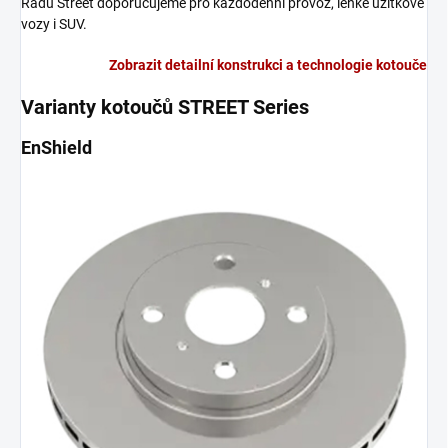
Řadu Street doporučujeme pro každodenní provoz, lehké užitkové
vozy i SUV.
Zobrazit detailní konstrukci a technologie kotouče
Varianty kotoučů STREET Series
EnShield