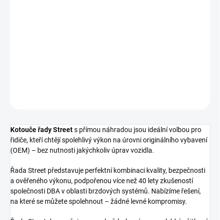
cena:
−
+
Přidat do košíku
Zadní brzdový kotouč DBA Street Series - T2
DETAILNÍ INFORMACE
ZEPTAT SE
Kotouče řady Street
s přímou náhradou jsou ideální volbou pro
řidiče, kteří chtějí spolehlivý výkon na úrovni originálního vybavení
(OEM) – bez nutnosti jakýchkoliv úprav vozidla.
Řada Street představuje perfektní kombinaci kvality, bezpečnosti
a ověřeného výkonu, podpořenou více než 40 lety zkušeností
společnosti DBA v oblasti brzdových systémů. Nabízíme řešení,
na které se můžete spolehnout – žádné levné kompromisy.