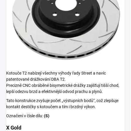
Kotouče T2 nabízejí všechny výhody řady Street a navíc
patentované drážkování DBA T2.
Precizně CNC obráběné bisymetrické drážky zajišťují tišší chod,
lepší odezvu brzd a efektivnější odvod prachu a plynů.
Tato konstrukce zvyšuje počet „výstupních bodů“, což zlepšuje
kontakt destičky s kotoučem a tím i brzdný výkon.
Označení v čísle dílu:
(S)
X Gold