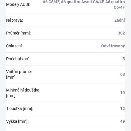
A6 C6/4F, A6 quattro Avant C6/4F, A6 quattro
Modely AUDI
:
C6/4F
Náprava
:
Zadní
Průměr [mm]
:
302
Chlazení
:
Odvětrávaný
Počet otvorů
:
5
Vnitřní průměr
68
[mm]
:
Minimální tloušťka
10
[mm]
:
Tloušťka [mm]
:
12
Výška [mm]
:
49