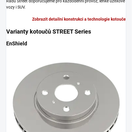
Řadu Street doporučujeme pro každodenní provoz, lehké užitkové
vozy i SUV.
Zobrazit detailní konstrukci a technologie kotouče
Varianty kotoučů STREET Series
EnShield