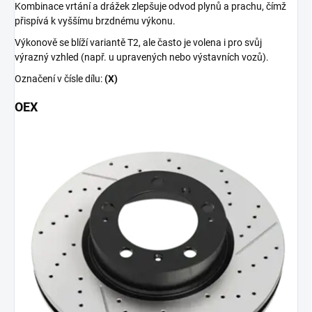
Kombinace vrtání a drážek zlepšuje odvod plynů a prachu, čímž
přispívá k vyššímu brzdnému výkonu.
Výkonově se blíží variantě T2, ale často je volena i pro svůj
výrazný vzhled (např. u upravených nebo výstavních vozů).
Označení v čísle dílu:
(X)
OEX