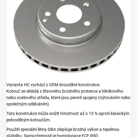
Varianta HC vychází z OEM dvoudílné konstrukce.
Kotouč se skládá z litinového brzdného prstence a hliníkového
nebo ocelového středu, které jsou pevně spojeny (nýtováním nebo
společným odléváním).
Tato konstrukce může snížit hmotnost až o 15 % oproti klasickým
jednodílným kotoučům.
Použití speciální litiny DBA zlepšuje brzdný výkon a tepelnou
stabilitu. Samozřejmostí je homologace ECE R90.