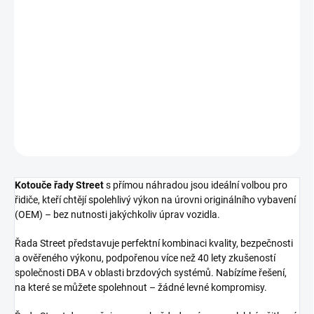
cena:
−
+
Přidat do košíku
Zadní brzdový kotouč DBA Street Series - T2
DETAILNÍ INFORMACE
ZEPTAT SE
Kotouče řady Street
s přímou náhradou jsou ideální volbou pro
řidiče, kteří chtějí spolehlivý výkon na úrovni originálního vybavení
(OEM) – bez nutnosti jakýchkoliv úprav vozidla.
Řada Street představuje perfektní kombinaci kvality, bezpečnosti
a ověřeného výkonu, podpořenou více než 40 lety zkušeností
společnosti DBA v oblasti brzdových systémů. Nabízíme řešení,
na které se můžete spolehnout – žádné levné kompromisy.