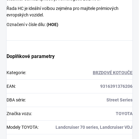
Řada HC je ideální volbou zejména pro majitele prémiových
evropských vozidel.
Označení v čísle dílu:
(HOE)
Doplňkové parametry
Kategorie
:
BRZDOVÉ KOTOUČE
EAN
:
9316391376206
DBA série
:
Street Series
Značka vozu
:
TOYOTA
Modely TOYOTA
:
Landcruiser 70 series, Landcruiser VDJ